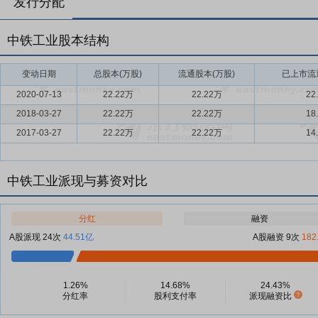
发行分配
中铁工业股本结构
变动日期
总股本(万股)
流通股本(万股)
已上市流通
2020-07-13
22.22万
22.22万
22
2018-03-27
22.22万
22.22万
18
2017-03-27
22.22万
22.22万
14
中铁工业派现与募资对比
分红
融资
A股派现 24次
44.51亿
A股融资 9次
182
1.26%
14.68%
24.43%
分红率
股利支付率
派现融资比