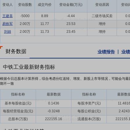
变动人
变动股数
成交均价
变动金额(万元)
变动原因
变动比
王建喜
-5000
8.89
-4.44
二级市场买卖
0.
易铁军
2.00万
11.77
23.53
增持
0.
刘娟
2.00万
11.73
23.45
增持
0.
财务数据
业绩报告
业绩
中铁工业最新财务指标
根据今日总股本计算所得，综合考虑分红送转、增发、新股上市等情况，可能会与最
期不一致
指标名称
最新数据
指标名称
最新数
基本每股收益(元)
0.1436
每股净资产(元)
11.481
每股经营现金流(元)
-0.3248
每股公积金(元)
2.4243
总股本(万股)
222155.16
流通股本(万股)
222155.