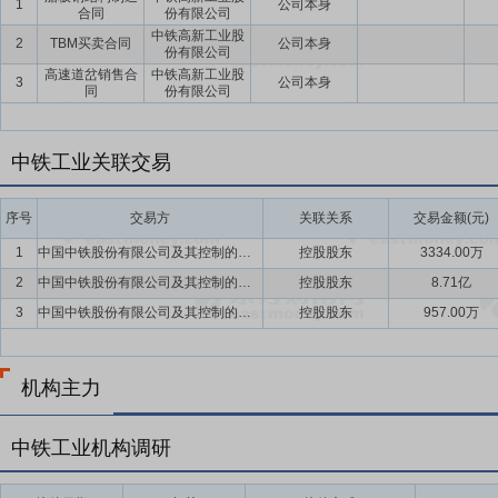
1
公司本身
国务院国资委《关于印发创建世界一流示范企业和专精特新示范企业名单的
合同
份有限公司
中铁高新工业股
特新示范企业”名单。公司将按照国务院国资委的工作部署,深入做好创
2
TBM买卖合同
公司本身
份有限公司
特色明显”的世界一流专精特新企业。
高速道岔销售合
中铁高新工业股
3
公司本身
同
份有限公司
中铁工业关联交易
序号
交易方
关联关系
交易金额(元)
1
中国中铁股份有限公司及其控制的其他企业
控股股东
3334.00万
2
中国中铁股份有限公司及其控制的其他企业
控股股东
8.71亿
3
中国中铁股份有限公司及其控制的其他企业
控股股东
957.00万
机构主力
中铁工业机构调研