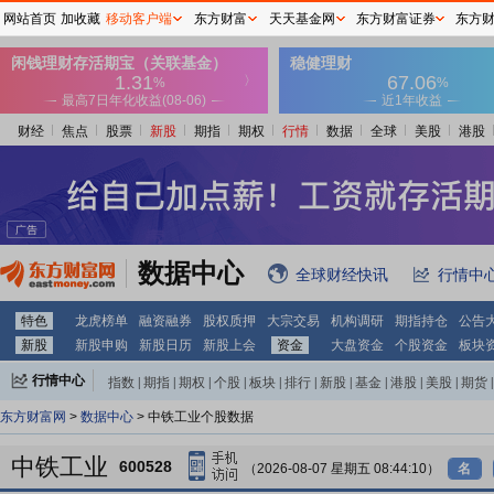
网站首页
加收藏
移动客户端
东方财富
天天基金网
东方财富证券
东方
财经
焦点
股票
新股
期指
期权
行情
数据
全球
美股
港股
数据中心
全球财经快讯
行情中
特色
龙虎榜单
融资融券
股权质押
大宗交易
机构调研
期指持仓
公告
新股
新股申购
新股日历
新股上会
资金
大盘资金
个股资金
板块
行情中心
指数
|
期指
|
期权
|
个股
|
板块
|
排行
|
新股
|
基金
|
港股
|
美股
|
期货
|
外汇
|
黄金
|
自选股
|
自选基金
东方财富网
>
数据中心
> 中铁工业个股数据
中铁工业
600528
（2026-08-07 星期五 08:44:10）
名