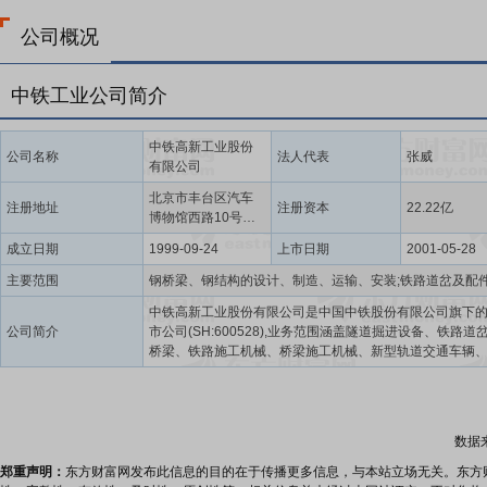
公司概况
中铁工业公司简介
中铁高新工业股份
公司名称
法人代表
张威
有限公司
北京市丰台区汽车
注册地址
注册资本
22.22亿
博物馆西路10号院5
号楼1至9层101内7
成立日期
1999-09-24
上市日期
2001-05-28
层707
主要范围
中铁高新工业股份有限公司是中国中铁股份有限公司旗下的
公司简介
市公司(SH:600528),业务范围涵盖隧道掘进设备、铁路道
桥梁、铁路施工机械、桥梁施工机械、新型轨道交通车辆
环保装备的研发设计、生产制造、技术服务和项目投资等,
务的市场占有率和综合实力位居世界前列。拥有中铁山桥
宝桥、中铁科工、中铁装备、中铁九桥、中铁工服、中铁
中铁重工、中铁新型交通、中铁装备智能、数智交通、香
数据
等子公司。 公司是我国隧道掘进设备研发制造和服务的龙头
开发了“大”“小”异不同断面及土压、泥水、硬岩等不同地质
郑重声明：
东方财富网发布此信息的目的在于传播更多信息，与本站立场无关。东方