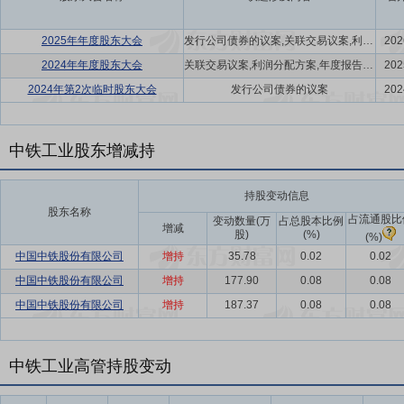
2025年年度股东大会
发行公司债券的议案,关联交易议案,利润分配方案
202
2024年年度股东大会
关联交易议案,利润分配方案,年度报告(摘要)议案
202
2024年第2次临时股东大会
发行公司债券的议案
202
中铁工业股东增减持
持股变动信息
股东名称
占流通股比
变动数量(万
占总股本比例
增减
股)
(%)
(%)
中国中铁股份有限公司
增持
35.78
0.02
0.02
中国中铁股份有限公司
增持
177.90
0.08
0.08
中国中铁股份有限公司
增持
187.37
0.08
0.08
中铁工业高管持股变动