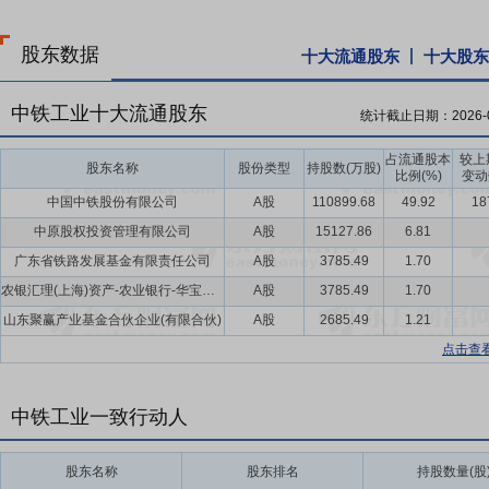
股东数据
十大流通股东
十大股东
中铁工业十大流通股东
统计截止日期：
2026-
占流通股本
较上
股东名称
股份类型
持股数(万股)
比例(%)
变动
中国中铁股份有限公司
A股
110899.68
49.92
18
中原股权投资管理有限公司
A股
15127.86
6.81
广东省铁路发展基金有限责任公司
A股
3785.49
1.70
农银汇理(上海)资产-农业银行-华宝信托-投资[6]号集合资金信托计划
A股
3785.49
1.70
山东聚赢产业基金合伙企业(有限合伙)
A股
2685.49
1.21
点击查
中铁工业一致行动人
股东名称
股东排名
持股数量(股