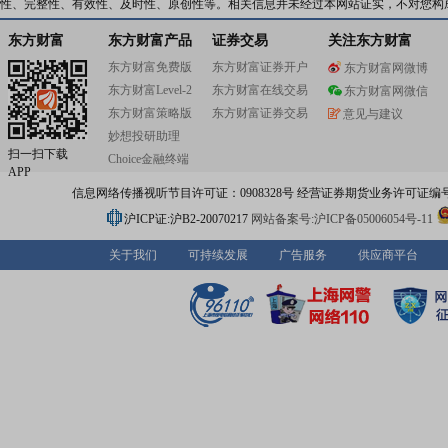
的全谱系盾构/硬岩掘进机(TBM),并以凿岩台车、悬臂掘进
性、完整性、有效性、及时性、原创性等。相关信息并未经过本网站证实，不对您构
凝土湿喷台车等为代表的隧道机械化专用设备产品,市场遍
40多个主要城市,并远销法国、意大利、德国、新加坡等34
东方财富
东方财富产品
证券交易
关注东方财富
和地区。开展全新断面隧道掘进机研制的中铁装备荣获“制
东方财富免费版
东方财富证券开户
东方财富网微博
项冠军示范企业”认证,并荣获国家科技进步奖一等奖、二等
东方财富Level-2
东方财富在线交易
国专利金奖、中国质量金奖。2024年中铁装备盾构创新研
东方财富网微信
被党中央、国务院授予“卓越工程师团队”团队称号。 公司
东方财富策略版
东方财富证券交易
意见与建议
道岔研制的标杆企业,参与了我国历次铁路大提速,业务范围
妙想投研助理
岔产品的研发、设计、制造安装、系统集成、售后服务,产
扫一扫下载
Choice金融终端
了高中低速、各种轨型和类型的铁路、地铁、城市轨道交
APP
岔产品,是我国目前唯一获准生产高速铁路钢辙叉的研发制
信息网络传播视听节目许可证：0908328号 经营证券期货业务许可证编号：91310
业。公司研制的普速道岔市场占有率达46%,高速道岔(250
时以上)市场占有率有64%,重载道岔市场占有率有56%,城
沪ICP证:沪B2-20070217
网站备案号:沪ICP备05006054号-11
交通道岔市场占有率有70%,道岔荣获“制造业单项冠军”认证
司是我国钢桥梁制造安装的领军企业,早在1894年就建设了
关于我们
可持续发展
广告服务
供应商平台
一座铁路钢桥——京奉铁路滦河大桥。先后参与兴建了以
江大桥、南京长江大桥、港珠澳大桥、常泰长江大桥等为
一大批超长、超大桥梁,信息化、智能化水平世界领先,桥梁
构荣获“制造业单项冠军”认证。 公司是我国铁路施工架运
设备研制的一流企业,已累计生产搬运提运架等施工装备300
研发的铁路铺轨机、架桥机参与完成全国铁路80%以上轨
和箱梁架设施工。自主研制的1800吨级运架设备“越海号”
轨道铺轨、铺成套设备等关键设备达到国际领先水平,桥梁
桥机“共工号”、千吨级新能源架桥机“应龙号”入选“央企十
器”,架桥机荣获“制造业单项冠军”认证。 在新型轨道交通领