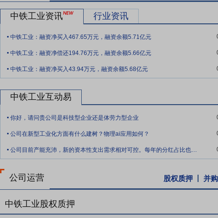
达峰碳中和。围绕科技强国建设，国家要求聚焦“补短板、锻长板”突破
中铁工业资讯
行业资讯
动AI在经济社会各领域深度融合，并发布“人工智能+交通运输”的实施
.
要点10：
技术优势
报告期内，公司参与建设的南沙港铁路跨洪奇沥水
中铁工业：融资净买入467.65万元，融资余额5.71亿元
.
造工厂、数据驱动道岔智能制造工厂和基于5G+物联网的钢桥梁智能制
中铁工业：融资净偿还194.76万元，融资余额5.66亿元
专利金奖，依托黄茅海跨海通道研发的“强台风环境超大跨独柱式多塔
.
中铁工业：融资净买入43.94万元，融资余额5.68亿元
“世界首座高速铁路与公路悬索桥设计方法与工程实施关键技术”荣获茅以
配式综合管廊施工装备荣获英国NCE2025隧道设计及施工创新大奖；
座高速铁路与公路悬索桥设计方法与工程实施关键技术”等14项成果获
中铁工业互动易
省级企业技术中心1家和市级企业技术中心1家。截至2025年底，公司
.
专利奖金奖3项、银奖1项、优秀奖8项，中国工业大奖2项，中国好设计
你好，请问贵公司是科技型企业还是体劳力型企业
.
其中55项成果达到国际领先水平，165项成果达到国际先进水平；获得授
公司在新型工业化方面有什么建树？物理ai应用如何？
.
道行业标准及工法256项，其中国家标准84项。公司拥有技术人员近3
公司目前产能充沛，新的资本性支出需求相对可控。每年的分红占比也不高，是否考虑用账
人，享受国务院政府津贴人才16人，国家专项计划专家1人，36人次
铁道科学技术奖7人，1人荣获中华技能大奖，4人荣获“全国技术能手”
公司运营
股权质押
并购
要点11：
制造优势
报告期内，公司持续加大现有工厂、车间、生产线
键核心部件自制能力不断增强。
中铁工业股权质押
要点12：
数字化优势
报告期内，公司深入贯彻落实数字化转型战略部