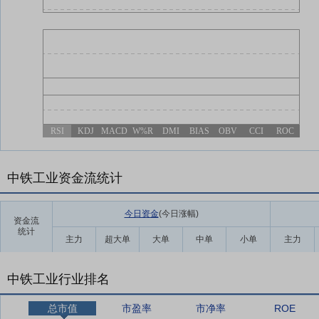
RSI
KDJ
MACD
W%R
DMI
BIAS
OBV
CCI
ROC
中铁工业资金流统计
今日资金
(今日涨幅
)
资金流
统计
主力
超大单
大单
中单
小单
主力
中铁工业行业排名
总市值
市盈率
市净率
ROE