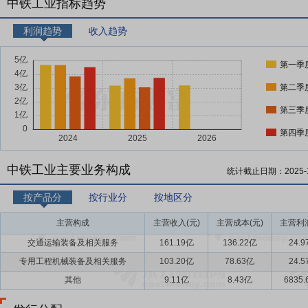
中铁工业指标趋势
利润趋势
收入趋势
第一季
第二季
第三季
第四季
中铁工业主要业务构成
统计截止日期：
2025-
按产品分
按行业分
按地区分
主营构成
主营收入(元)
主营成本(元)
主营利润
交通运输装备及相关服务
161.19亿
136.22亿
24.
专用工程机械装备及相关服务
103.20亿
78.63亿
24.
其他
9.11亿
8.43亿
6835