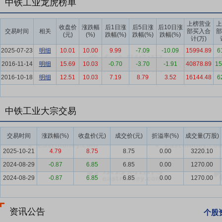
中铁工业龙虎榜单
机，加大传统起重、运输装备等产品在信息化、自动化、智能化、新能
要点5：
道岔
公司是我国最早、全球最大的道岔制造企业，产品涵盖
上榜营业
上
收盘价
涨跌幅
后1日涨
后5日涨
后10日涨
交易时间
相关
部买入合
部
售后服务、维修保养等全产业链和全生命周期，是目前全球生产规模最
(元)
(%)
跌幅(%)
跌幅(%)
跌幅(%)
计(万)
品研发和技术创新方面不断突破，拥有从设计研发到制造的全产业链核
2025-07-23
明细
10.01
10.00
9.99
-7.09
-10.09
15994.89
6
领域。国内高速道岔市场占有率超60%，普速道岔市场占有率超55%。
2016-11-14
明细
15.69
10.03
-0.70
-3.70
-1.91
40878.89
15
要点6：
钢结构制造与安装
公司是我国钢桥梁制造安装的龙头企业，
2016-10-18
明细
12.51
10.03
7.19
8.79
3.52
16144.48
6
钢桥5100余座，生产制造的桥梁钢结构、钢索塔产品处于国际先进水
工业厂房、车站、展馆等建筑钢结构业务。近年来，公司加快推动钢结
机器人等系列化智能装备，提升生产制造过程的自动化、信息化、数字
中铁工业大宗交易
境、大跨度大节段等高精尖技术储备。
交易时间
涨跌幅(%)
收盘价(元)
成交价(元)
折溢率(%)
成交量(万股)
要点7：
新型轨道交通产业
公司在新型轨道交通领域具备了钢结构轨
全运行维护、列车控制技术方面具有集成优势。
2025-10-21
4.79
8.75
8.75
0.00
3220.10
2024-08-29
-0.87
6.85
6.85
0.00
1270.00
要点8：
新型科技环保产业
公司新型科技环保产业以环保装备制造和
投资、设计咨询、建设运营、施工总承包、设备集成制造、运营管理”
2024-08-29
-0.87
6.85
6.85
0.00
1270.00
要点9：
专用设备制造业
2025年，国家围绕科技创新、产业升级、
业离不开科技赋能，要大力加强技术攻关，走自主创新的发展路子。国
资讯公告
个股
化、绿色化设备应用。国务院印发制造业绿色低碳发展行动方案，部署