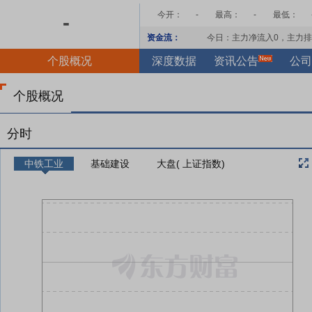
今开：
-
最高：
-
最低：
-
资金流：
今日：主力净流入
0
，主力排
个股概况
深度数据
资讯公告
公司
个股概况
分时
中铁工业
基础建设
大盘( 上证指数)