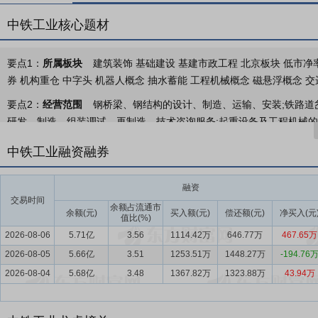
中铁工业核心题材
要点1：
所属板块
建筑装饰 基础建设 基建市政工程 北京板块 低市净率
券 机构重仓 中字头 机器人概念 抽水蓄能 工程机械概念 磁悬浮概念 交
要点2：
经营范围
钢桥梁、钢结构的设计、制造、运输、安装;铁路道
研发、制造、组装调试、再制造、技术咨询服务;起重设备及工程机械的
工程装备;环保产品及项目;工程服务;地下空间开发;设备租赁;机电安装
中铁工业融资融券
要点3：
隧道施工装备及相关服务
公司是专业从事隧道掘进机研发制
掘进机产品的自主化和智能化步伐，横向形成了“大”“小”“异”不同断面
融资
的全系列盾构机/TBM产品，纵向拓展了设计研发、设备制造、再制
交易时间
余额占流通市
研发、生产制造及配套服务的全产业链布局。盾构机/TBM产销量已连
余额(元)
买入额(元)
偿还额(元)
净买入(元
值比(%)
抽水蓄能电站领域占有率约80%，在煤矿市场占有率达到35%，在非
2026-08-06
5.71亿
3.56
1114.42万
646.77万
467.65万
同额再创新高，进一步巩固了欧洲和亚洲两大主力高端市场，扩大了大
2026-08-05
5.66亿
3.51
1253.51万
1448.27万
-194.76
占有率超20%。
2026-08-04
5.68亿
3.48
1367.82万
1323.88万
43.94万
要点4：
工程施工机械及相关服务
公司始终保持着在铁路与轨道交通
首台桩梁一体架桥机、国内首台建筑构件装配机器人，代表着国内高速