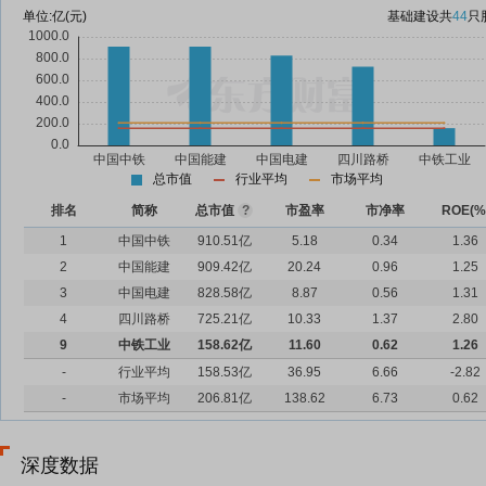
单位:
亿(元)
基础建设
共
44
只
总市值
行业平均
市场平均
排名
简称
总市值
?
市盈率
市净率
ROE(%
1
中国中铁
910.51亿
5.18
0.34
1.36
2
中国能建
909.42亿
20.24
0.96
1.25
3
中国电建
828.58亿
8.87
0.56
1.31
4
四川路桥
725.21亿
10.33
1.37
2.80
9
中铁工业
158.62亿
11.60
0.62
1.26
-
行业平均
158.53亿
36.95
6.66
-2.82
-
市场平均
206.81亿
138.62
6.73
0.62
深度数据