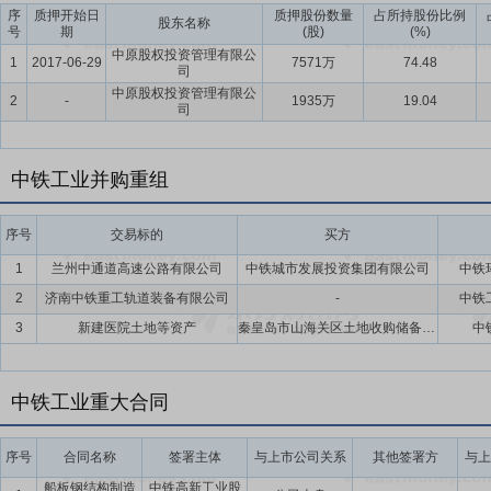
互联网融合创新，取得显著成效。公司共荣获信息化类荣誉27项，其中省
序
质押开始日
质押股份数量
占所持股份比例
股东名称
号
期
(股)
(%)
功入选国家数据局高质量数据集建设先行先试企业名单，中铁山桥（南
中原股权投资管理有限公
部验收，大跨度公铁桥用高性能钢构件智能工厂等5家工厂获评先进级智能工
1
2017-06-29
7571万
74.48
司
工智能架构体系，以中铁工业大脑为核心平台，实现数据、模型与智能
中原股权投资管理有限公
2
-
1935万
19.04
司
推动AI技术与盾构、道岔等重点领域深度融合；重点实施11个AI应
续深化人工智能与工业制造的融合创新；全面推进数据体系建设，建成
通，有效释放数据要素价值；启动中铁工业智能化生产管控平台项目，
中铁工业并购重组
为企业智能化转型升级提供有力支撑。
要点13：
品牌优势
报告期内，中铁工业品牌优势和竞争力持续增强。作
序号
交易标的
买方
价值增至174.87亿元，持续保持增长势头，居于机械设备榜单前列，公
1
兰州中通道高速公路有限公司
中铁城市发展投资集团有限公司
中铁
的硬实力与国际认可度。公司积极参加世界高铁大会暨中国国际现代化
2
济南中铁重工轨道装备有限公司
-
中铁
建造博览会、2025轨博会等国内外知名展会，通过主旨报告、产品展
3
新建医院土地等资产
秦皇岛市山海关区土地收购储备交易中心
中
术实力；出口海外最大直径盾构机“帕蒂加朗号”、央企十大国之重器“应
馆同台展示，提升了品牌知名度和影响力。策划开展了高原铁路机械化施
术交流大会；承接“非洲媒体人中国行”活动，解码“大国重器”力量，举
中铁工业重大合同
音，品牌话语权不断增强。塑造“智峰宝”科技IP，服务智能制造，原创
《人民日报》、新华社、中央电视台等中央主流媒体刊稿700余篇，
序号
合同名称
签署主体
与上市公司关系
其他签署方
与上
要点14：
子公司入选“创建世界一流专精特新示范企业”
2023年3
船板钢结构制造
中铁高新工业股