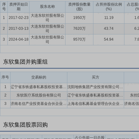
序
质押开始日
质押股份数量
占所持股份比例
占总股
要点11：
运营体系优势
东软集团大力推进“数据要素价值化，解决方案
股东名称
号
期
(股)
(%)
(
和数据价值化夯实技术底座,深度参与城市级医疗健康、养老、就业平
大连东软控股有限公
1
2017-02-23
1950万
11.19
1.
司
能化水平全面提升,逐步实现公共数据的价值变现，使智能技术和数据价
大连东软控股有限公
2
越服务流程，为客户创造价值”的服务理念，从各个维度满足客户需求，
2017-03-13
7620万
43.74
6.
司
与服务网络，为国内客户提供及时且全面的服务。面向全球，公司于日
大连东软控股有限公
3
2024-04-18
9570万
54.94
7.
司
业务与商业价值创造力的全面组织能力，形成了覆盖全球的业务与服务网
织体制，持续推动AI赋能，构建全链路数字化营销体系；深化新型立
东软集团并购重组
要点12：
人才优势
东软重视人力资本管理，现有员工23,737人，广
领先的人力资本管理水平。公司持续打造面向员工的学习发展平台，为
备厚度，搭建领航梯队。公司持续建设高端专业人才队伍，建设“专家
序号
交易标的
买方
市专家库，并参与多个专项评审。东软也因此获得广泛赞誉，曾荣获“CC
1
辽宁省东铁盛泰私募股权投资基金合伙企业(有限合伙)(暂定名)
沈阳地铁集团产业投资有限公司,东软集团股份有限公司,辽宁基金投资有限公司,沈阳恒信安泰股权投资基金管理有限公司
2025年获得多项“年度最佳雇主奖”。
2
东软医疗系统股份有限公司
辽宁省东铁盛泰私募股权投资基金合伙企业(有限合伙)(暂定名)
东控
要点13：
质量管理优势
东软基于ISO9001质量管理标准，融合CMMI、C
3
济南名信产业投资基金合伙企业(有限合伙)
上海名信私募基金管理合伙企业(有限合伙),东软集团股份有限公司,苏州国纳科技投资有限公司
法的先进理念，对公司的质量体系进行持续的升级和完善，先后通过了DN
量管理体系认证的软件企业，是中国第一家通过AutomotiveSPICEML
东软集团股票回购
估以及欧洲汽车行业信息安全评估和数据交换安全TISAX最高等级AL3级。
数据管理能力成熟度（DCMM）四级认证和国产化信息系统集成和服务能
占公告前一日总股