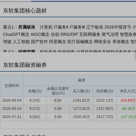
东软集团核心题材
要点1：
所属板块
计算机 IT服务Ⅱ IT服务Ⅲ 辽宁板块 2026中报首
ChatGPT概念 AIGC概念 信创 DRG/DIP 互联网服务 尾气治理 
驾驶 人工智能 国产软件 阿里概念 医疗器械概念 网络安全 养老概念 智
要点2：
经营范围
软件开发;软件销售;计算机软硬件及辅助设备批发;
服务、技术开发、技术咨询、技术交流、技术转让、技术推广;人工智能
东软集团融资融券
息服务;互联网信息服务;互联网销售(除销售需要许可的商品)、在线数据
智能车载设备销售;移动终端设备销售;通信设备销售;检验检测服务;电子
融资
类医疗器械生产;第二类医疗器械生产;第三类医疗器械生产;第三类医疗
交易时间
备租赁;安全技术防范系统设计施工服务;建筑智能化系统设计;建设工程
余额占流通市
余额(元)
买入额(元)
偿还额(元)
净买入(元
值比(%)
业管理;远程健康管理服务;健康咨询服务(不含诊疗服务);技术进出口;
2026-08-04
9.10亿
8.84
1291.82万
1032.13万
259.69万
要点3：
医疗健康、智能汽车互联、智慧城市、企业数字化转型
东软
2026-08-03
9.07亿
8.88
1272.60万
1337.86万
-65.26万
字化转型的赋能者。东软成立于1991年，是中国第一家上市的软件公
2026-07-31
9.08亿
8.98
1500.45万
1627.70万
-127.26
户实现信息化、数字化、智能化发展，在医疗健康、智能汽车互联、智慧
展策略，持续聚焦核心业务，在人工智能、大数据、云计算等新技术的