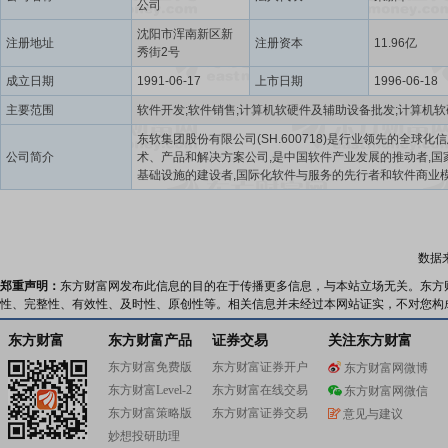
公司
沈阳市浑南新区新
注册地址
注册资本
11.96亿
秀街2号
成立日期
1991-06-17
上市日期
1996-06-18
主要范围
东软集团股份有限公司(SH.600718)是行业领先的全球化
公司简介
术、产品和解决方案公司,是中国软件产业发展的推动者,国
基础设施的建设者,国际化软件与服务的先行者和软件商业
新的探索者。东软成立于1991年,是中国第一家上市的软件
东软始终洞察时代发展趋势,探索软件技术的创新与应用,赋
数万家大中型客户实现信息化、数字化、智能化发展,在智
市、医疗健康、数据价值化、智能汽车互联、企业数智化
数据
数字服务、全球软件业务等众多领域处于领先地位。在智
领域,作为智慧城市的赋能者、数字经济的创新者、数字中
郑重声明：
东方财富网发布此信息的目的在于传播更多信息，与本站立场无关。东方
设者,东软持续推动信息技术与城市发展的深度融合,以技术
性、完整性、有效性、及时性、原创性等。相关信息并未经过本网站证实，不对您构
驱动,实现数据互联互通、城市管理智能化、服务便捷高效
态可持续发展,并与国家各部委持续保持稳定合作,探索数字
东方财富
东方财富产品
证券交易
关注东方财富
智慧城市融合发展路径。在医疗健康领域,作为医疗健康技
东方财富免费版
东方财富证券开户
东方财富网微博
业创新的践行者和赋能者,持续助力医疗卫生体系变革,东软
东方财富Level-2
东方财富在线交易
医疗健康领域投资的创新公司持续推动信息技术与医疗健
东方财富网微信
度融合,涵盖医疗数字化、医疗设备、医疗服务、康养服务
东方财富策略版
东方财富证券交易
意见与建议
保险、医工人才等。在数据价值化领域,从技术的提供转向
妙想投研助理
创造,赋能客户向新生态、新商业模式和新价值创造者转变,