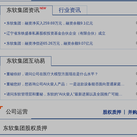
式成为中国汽车市场的主导力量。
东软集团资讯
行业资讯
要点8：
规模优势
东软是行业领先的全球化信息技术、产品和解决方
.
东软集团：融资净买入259.69万元，融资余额9.1亿元
康技术和商业创新的引领者和赋能者，持续推动医疗卫生体系的变革，
.
三十多年的积累与发展，建立了与众多国内国际车厂的长期深度合作，产
辽宁省东铁盛泰私募股权投资基金合伙企业（有限合伙）成立
.
务的车型近2,000款；在智慧城市领域，东软已先后参与全国200
东软集团：融资净偿还65.26万元，融资余额9.07亿元
息技术服务于政府与企业数字化转型及产业优化升级。
要点9：
技术创新优势
东软持续加大对共性技术平台与智能化核心能
东软集团互动易
能力分级演进路径，为各业务领域智能化能力提升提供统一方法与技术
.
用构件及行业共性组件，实现平台化、组件化、服务化复用。CNAP
董秘你好，请问公司在医疗大模型方面现在是什么水平？
场景敏捷交付。同时，公司推动智能化开发框架（CNAP4AI）、MCP Pr
.
董秘您好，想咨询公司AI火柴人产品： 一是这款设备能否面向普通家庭，用来居家监测
代码生成与质量校验的智能辅助，提升研发效率与软件质量。通过多维
.
能化转型提供高弹性、可持续技术支撑。
请问东软管理层和董秘，东软的“AI火柴人”最新进展以及全国推广可能性如何？公司在
要点10：
品牌优势
东软持续加强面向全球市场的品牌传播与管理，高质
认定的中国驰名商标。2019年以来，东软以“软件如此奇妙”表达软
公司运营
股权质押
并购
的生产方式也随之到来。2025年，东软不断调整优化新业务战略布局
价值化，东软挖掘了多个创新应用场景，成果相继落地。在医疗健康、
东软集团股权质押
数字化、智能化发展。