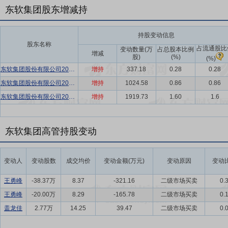
东软集团股东增减持
持股变动信息
股东名称
占流通股比
变动数量(万
占总股本比例
增减
股)
(%)
(%)
东软集团股份有限公司2026年员工持股计划
增持
337.18
0.28
0.28
东软集团股份有限公司2026年员工持股计划
增持
1024.58
0.86
0.86
东软集团股份有限公司2026年员工持股计划
增持
1919.73
1.60
1.6
东软集团高管持股变动
变动人
变动股数
成交均价
变动金额(万元)
变动原因
变动比
王勇峰
-38.37万
8.37
-321.16
二级市场买卖
0.
王勇峰
-20.00万
8.29
-165.78
二级市场买卖
0.
盖龙佳
2.77万
14.25
39.47
二级市场买卖
0.