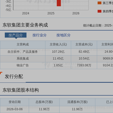
第三季
第四季
东软集团主要业务构成
统计截止日期：
2025-
按产品分
按行业分
按地区分
主营构成
主营收入(元)
主营成本(元)
主营利润
自主软件、产品及服务
107.28亿
82.48亿
24.8
系统集成
11.45亿
10.54亿
9069.
物业广告
1.65亿
7393.08万
9104.
发行分配
东软集团股本结构
变动日期
总股本(万股)
流通股本(万股)
已上
2026-03-06
11.96万
11.96万