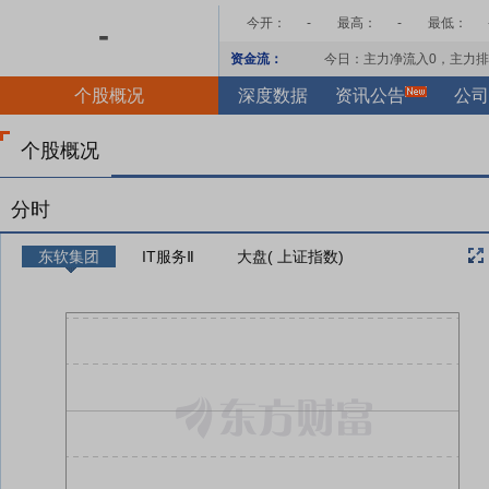
今开：
-
最高：
-
最低：
-
资金流：
今日：主力净流入
0
，主力排
个股概况
深度数据
资讯公告
公司
个股概况
分时
东软集团
IT服务Ⅱ
大盘( 上证指数)