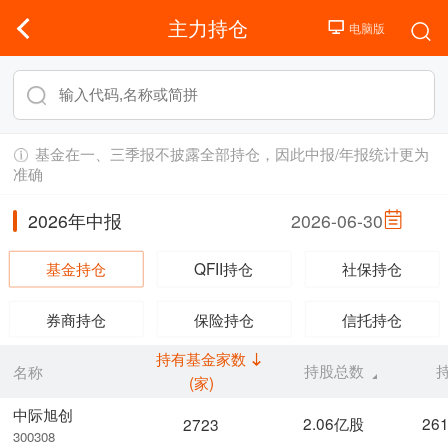
主力持仓
基金在一、三季报不披露全部持仓，因此中报/年报统计更为
准确
2026年中报
2026-06-30
基金持仓
QFII持仓
社保持仓
券商持仓
保险持仓
信托持仓
持有基金家数
持股总数
名称
(家)
中际旭创
2.06亿股
26
2723
300308