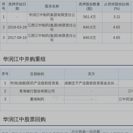
序
质押开始日
质押股份数量
占所持股份比例
股东名称
号
期
(股)
(%)
华润江中制药集团有限责任公
1
-
561.4万
3.11
司
江西江中制药(集团)有限责任公
2
2018-03-29
840.0万
4.65
司
江西江中制药(集团)有限责任公
3
2017-08-16
840.0万
4.65
司
华润江中并购重组
序号
交易标的
买方
1
华润(成都)医药产业股权投资基金合伙企业(有限合伙)(暂定名)
成都交子产业股权投资基金合伙企业(有限合伙),江中药业股份有限公司,华润医药投资有限公司,成都市重大产业化项目二期股权投资基金有限公司,成都生物城菁创股权投资基金合伙企业(有限合伙),华润双鹤药业股份有限公司,华润医药(成都)企业管理合伙企业(有限合伙),华润博雅生物制药集团股份有限公司,上海复星医药产业发展有限公司,成都润药产业投资合伙企业(有限合伙)(暂定名),东阿阿胶股份有限公司,成都高新策源启航股权投资基金合伙企业(有限合伙)
2
青海银行股份有限公司
-
江
3
桑海制药
-
华润江中股票回购
占公告前一日总股