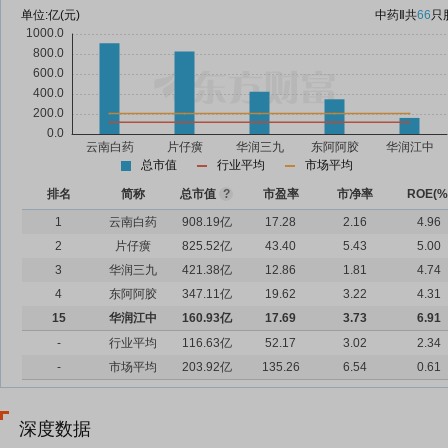
单位:
亿(元)
中药Ⅱ
共
66
只
总市值
行业平均
市场平均
排名
简称
总市值
?
市盈率
市净率
ROE(%
1
云南白药
908.19亿
17.28
2.16
4.96
2
片仔癀
825.52亿
43.40
5.43
5.00
3
华润三九
421.38亿
12.86
1.81
4.74
4
东阿阿胶
347.11亿
19.62
3.22
4.31
15
华润江中
160.93亿
17.69
3.73
6.91
-
行业平均
116.63亿
52.17
3.02
2.34
-
市场平均
203.92亿
135.26
6.54
0.61
深度数据