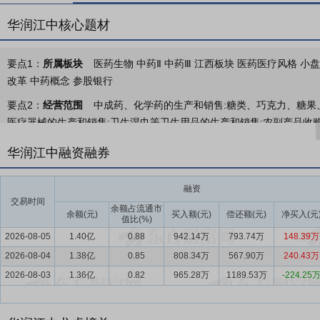
华润江中核心题材
要点1：
所属板块
医药生物 中药Ⅱ 中药Ⅲ 江西板块 医药医疗风格 小盘
改革 中药概念 参股银行
要点2：
经营范围
中成药、化学药的生产和销售:糖类、巧克力、糖果
医疗器械的生产和销售;卫生湿巾等卫生用品的生产和销售;农副产品收购
务。(依法须经批准的项目,经相关部门批准后方可开展经营活动)
华润江中融资融券
要点3：
非处方药
主要产品有健胃消食片、乳酸菌素片、双歧杆菌三
枇杷胶囊、牛黄蛇胆川贝液、复方瓜子金颗粒、氨咖黄敏口服溶液等。
融资
交易时间
要点4：
健康消费品及其他
主要包括滋补、康复营养、胃肠健康及肝健
余额占流通市
余额(元)
买入额(元)
偿还额(元)
净买入(元
值比(%)
虫夏草（或虫草菌粉）；康复营养类以“初元”系列为代表，主要包含
2026-08-05
1.40亿
0.88
942.14万
793.74万
148.39万
要点5：
处方药
主要产品有中药类产品黄芪生脉饮、排石颗粒、肾宝
2026-08-04
1.38亿
0.85
808.34万
567.90万
240.43万
酸氯普鲁卡因等，及中药饮片。
2026-08-03
1.36亿
0.82
965.28万
1189.53万
-224.25
要点6：
医药制造业
2025年，面对多重压力，国民经济保持稳中有
关键期，在政策引导和渠道结构调整的背景下，行业格局持续优化，行