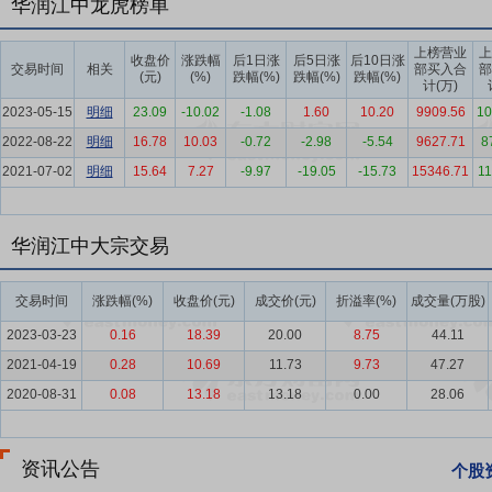
家统计局数据，2025年医药制造业PPI同比下降2.4%，规模以上医药制造
华润江中龙虎榜单
比增长2.7%（2024年为同比下降1.1%）。
上榜营业
上
收盘价
涨跌幅
后1日涨
后5日涨
后10日涨
要点7：
中药细分行业
中医药是中华民族的瑰宝，党中央高度重视中
交易时间
相关
部买入合
部
(元)
(%)
跌幅(%)
跌幅(%)
跌幅(%)
计(万)
业发展进入深度调整期。与此同时，在国家战略的引领下，多项政策密
2023-05-15
明细
23.09
-10.02
-1.08
1.60
10.20
9909.56
10
要点8：
品牌优势
公司坚持“中医药传承与创新的引领者”的愿景，不
2022-08-22
明细
16.78
10.03
-0.72
-2.98
-5.54
9627.71
8
统中医药理论与现代科研技术相结合，生产质优价优的产品，沉淀出国
2021-07-02
明细
15.64
7.27
-9.97
-19.05
-15.73
15346.71
11
要点9：
智能制造优势
公司积极响应国家战略导向，践行《中医药发展战
擎，通过技术创新与产业升级双轮驱动，构建中药智慧工业体系。公司
华润江中大宗交易
时化、智能化、标准化的质量管控能力，提高产品质量稳定性，赋能公
作，为中医药行业节能标准化提供了可复制、可推广的先进经验。
交易时间
涨跌幅(%)
收盘价(元)
成交价(元)
折溢率(%)
成交量(万股)
要点10：
研发创新优势
公司拥有现代中药全国重点实验室、中药固体
2023-03-23
0.16
18.39
20.00
8.75
44.11
范引领作用，与高校、科研院所产学研深度融合，持续引进高层次人才
2021-04-19
0.28
10.69
11.73
9.73
47.27
要点11：
渠道优势
公司多年深耕在非处方药、保健品领域，形成成熟
2020-08-31
0.08
13.18
13.18
0.00
28.06
反应能力。持续优化终端渠道布局，不断发力新渠道拓展，推动传统和
要点12：
以3.77亿元增资获桑海制药与济生制药51%股权
2019年
1.64亿元、2.13亿元,合计为3.77亿元。交易完成后,桑海制药、济
资讯公告
个股