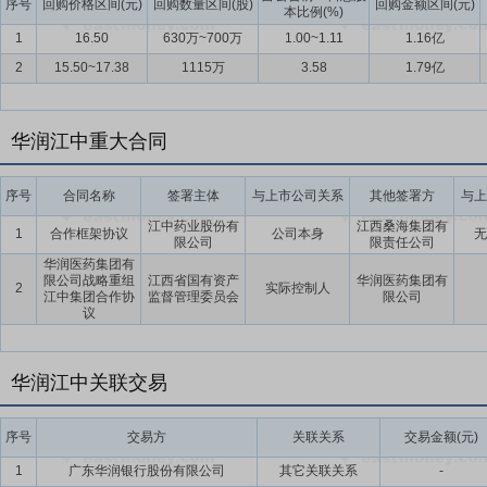
序号
回购价格区间(元)
回购数量区间(股)
回购金额区间(元)
本比例(%)
1
16.50
630万~700万
1.00~1.11
1.16亿
2
15.50~17.38
1115万
3.58
1.79亿
华润江中重大合同
序号
合同名称
签署主体
与上市公司关系
其他签署方
与上
江中药业股份有
江西桑海集团有
1
合作框架协议
公司本身
无
限公司
限责任公司
华润医药集团有
限公司战略重组
江西省国有资产
华润医药集团有
2
实际控制人
江中集团合作协
监督管理委员会
限公司
议
华润江中关联交易
序号
交易方
关联关系
交易金额(元)
1
广东华润银行股份有限公司
其它关联关系
-