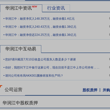
要点13：
控股子公司之间吸收合并
2022年10月22日公司对外公
华润江中资讯
行业资讯
司济生制药的产品在医院渠道正常销售,提高运营效率,优化资源配置,公
开展济生制药吸收合并江中济海工作。2022年10月20日,公司召开
.
华润江中：融资净买入148.39万元，融资余额1.4亿元
收合并江中济海。济生制药吸收合并江中济海后,将承接其全部资产、
.
名称继续存续经营。本次吸收合并未构成关联交易,未构成重大资产重组
华润江中：融资净买入240.43万元，融资余额1.38亿元
.
济海是促进并购企业全面融合发展的重要举措,有利于整合公司内部资源
华润江中：融资净偿还224.25万元，融资余额1.36亿元
桑海制药为公司控股子公司,其财务报表已纳入公司合并报表范围,本次
益,符合公司未来发展需要。本次吸收合并不涉及公司股本及股东变化;
华润江中互动易
要点14：
实控人变更为中国华润
2019年2月22日公告,2019年
.
更登记手续,华润医药控股成为江中集团控股股东,间接控制江中药业已发
您好!请问截至7月10日收盘公司股东人数是多少？谢谢
.
实际控制人为国务院国有资产监督管理委员会。
你好，我想问下江中食疗这家公司，现在目前不是江中上市公司持有，也不是江中集团公司
.
请问公司有布局AKK001菌株研发和生产吗？
公司运营
股权质押
并购
华润江中股权质押