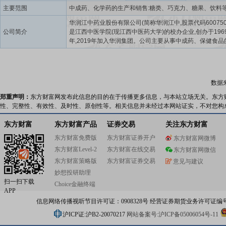
主要范围
华润江中药业股份有限公司(简称华润江中,股票代码600750
公司简介
是江西中医学院(现江西中医药大学)的校办企业,创办于196
年,2019年加入华润集团。公司主要从事中成药、保健食品
发、生产和销售,聚焦OTC、处方药和健康消费品三大业务领
有“江中”“初元”“利活”“参灵草”“贝飞达”等商标,其中“江中”
部首批中国消费名品。公司拥有经典名方现代中药创制全
实验室等多个国家级科研平台,获得国家科技进步奖二等奖3
数据
评工信部“数字领航”企业、首批卓越级智能工厂,连续三年
务院国资委优秀“科改示范企业”。
郑重声明：
东方财富网发布此信息的目的在于传播更多信息，与本站立场无关。东方
性、完整性、有效性、及时性、原创性等。相关信息并未经过本网站证实，不对您构
东方财富
东方财富产品
证券交易
关注东方财富
东方财富免费版
东方财富证券开户
东方财富网微博
东方财富Level-2
东方财富在线交易
东方财富网微信
东方财富策略版
东方财富证券交易
意见与建议
妙想投研助理
扫一扫下载
Choice金融终端
APP
信息网络传播视听节目许可证：0908328号 经营证券期货业务许可证编号：91310
沪ICP证:沪B2-20070217
网站备案号:沪ICP备05006054号-11