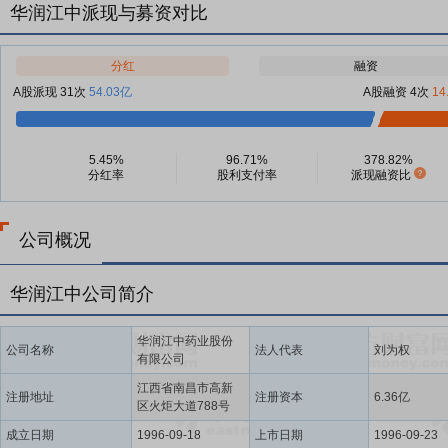
华润江中派现与募资对比
分红
融资
A股派现 31次
54.03亿
A股融资 4次
14
5.45%
96.71%
378.82%
分红率
股利支付率
派现融资比
公司概况
华润江中公司简介
华润江中药业股份
公司名称
法人代表
刘为权
有限公司
江西省南昌市高新
注册地址
注册资本
6.36亿
区火炬大道788号
成立日期
1996-09-18
上市日期
1996-09-23