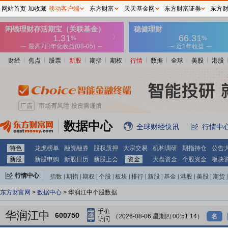
网站首页
加收藏
移动客户端
东方财富
天天基金网
东方财富证券
东方
财经
焦点
股票
新股
期指
期权
行情
数据
全球
美股
港股
数据中心
全球财经快讯
行情中
特色
龙虎榜单
融资融券
股权质押
大宗交易
机构调研
期指持仓
公告
新股
新股申购
新股日历
新股上会
资金
大盘资金
个股资金
板块
行情中心
指数
|
期指
|
期权
|
个股
|
板块
|
排行
|
新股
|
基金
|
港股
|
美股
|
期货
|
外汇
|
黄金
|
自选股
|
自选基金
东方财富网
>
数据中心
> 华润江中个股数据
华润江中
600750
（2026-08-06 星期四 00:51:14）
名