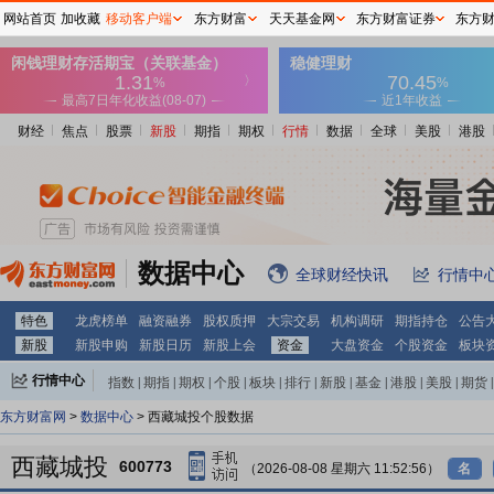
网站首页
加收藏
移动客户端
东方财富
天天基金网
东方财富证券
东方
财经
焦点
股票
新股
期指
期权
行情
数据
全球
美股
港股
数据中心
全球财经快讯
行情中
特色
龙虎榜单
融资融券
股权质押
大宗交易
机构调研
期指持仓
公告
新股
新股申购
新股日历
新股上会
资金
大盘资金
个股资金
板块
行情中心
指数
|
期指
|
期权
|
个股
|
板块
|
排行
|
新股
|
基金
|
港股
|
美股
|
期货
|
外汇
|
黄金
|
自选股
|
自选基金
东方财富网
>
数据中心
> 西藏城投个股数据
西藏城投
600773
（2026-08-08 星期六 11:52:56）
名