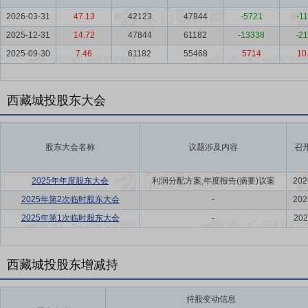
2026-03-31
47.13
42123
47844
-5721
-11
2025-12-31
14.72
47844
61182
-13338
-21
2025-09-30
7.46
61182
55468
5714
10
西藏城投股东大会
股东大会名称
议题涉及内容
召
2025年年度股东大会
利润分配方案,年度报告(摘要)议案
202
2025年第2次临时股东大会
-
202
2025年第1次临时股东大会
-
202
西藏城投股东增减持
持股变动信息