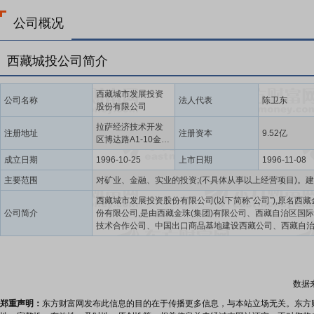
公司概况
西藏城投公司简介
西藏城市发展投资
公司名称
法人代表
陈卫东
股份有限公司
拉萨经济技术开发
注册地址
注册资本
9.52亿
区博达路A1-10金泰
集团办公楼第三层
成立日期
1996-10-25
上市日期
1996-11-08
311室
主要范围
西藏城市发展投资股份有限公司(以下简称“公司”),原名西藏
公司简介
份有限公司,是由西藏金珠(集团)有限公司、西藏自治区国
技术合作公司、中国出口商品基地建设西藏公司、西藏自
托投资公司和西藏自治区包装进出口公司联合发起,对西藏金
团)有限公司下属的北京西藏北斗星图片总社和西藏自治区
易进出口公司进行部分股份制改组于1996年10月25日成
有限公司。同年11月8日,经中国证券监督管理委员会以证
数据
【1996】218号文批准,股票于上海证券交易所发行上市,
代码为600773。2007年公司因国有法人股份划转更名为“
郑重声明：
东方财富网发布此信息的目的在于传播更多信息，与本站立场无关。东方