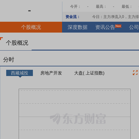
今开：
-
最高：
-
最低：
-
资金流：
今日：主力净流入
0
，主力排
个股概况
深度数据
资讯公告
公司
个股概况
分时
西藏城投
房地产开发
大盘( 上证指数)