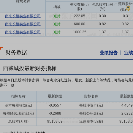
股东名称
占流通股比
变动数量(万
占总股本比例
增减
股)
(%)
(%)
南京长恒实业有限公司
减持
222.05
0.30
0.3
南京长恒实业有限公司
减持
600.00
0.82
0.82
南京长恒实业有限公司
减持
1000.25
1.37
1.37
财务数据
业绩报告
业绩
西藏城投最新财务指标
根据今日总股本计算所得，综合考虑分红送转、增发、新股上市等情况，可能会与最
期不一致
指标名称
最新数据
指标名称
最新数
基本每股收益(元)
-0.0557
每股净资产(元)
4.4549
每股经营现金流(元)
-0.2688
每股公积金(元)
2.6232
总股本(万股)
95158.69
流通股本(万股)
95158.6