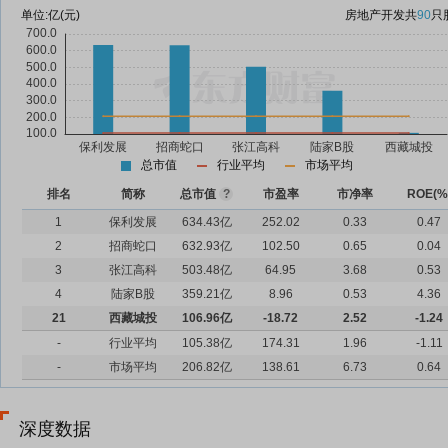
单位:
亿(元)
房地产开发
共
90
只
总市值
行业平均
市场平均
排名
简称
总市值
?
市盈率
市净率
ROE(%
1
保利发展
634.43亿
252.02
0.33
0.47
2
招商蛇口
632.93亿
102.50
0.65
0.04
3
张江高科
503.48亿
64.95
3.68
0.53
4
陆家B股
359.21亿
8.96
0.53
4.36
21
西藏城投
106.96亿
-18.72
2.52
-1.24
-
行业平均
105.38亿
174.31
1.96
-1.11
-
市场平均
206.82亿
138.61
6.73
0.64
深度数据