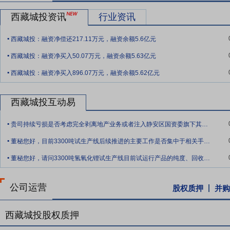
生、李武为顾问，组建了自己的盐湖研发部门，经过近几年的工业化试
个提锂技术的中试项目均已通过了科技成果评价会，同时公司持续与技
西藏城投资讯
行业资讯
.
西藏城投：融资净偿还217.11万元，融资余额5.6亿元
.
西藏城投：融资净买入50.07万元，融资余额5.63亿元
.
西藏城投：融资净买入896.07万元，融资余额5.62亿元
西藏城投互动易
.
贵司持续亏损是否考虑完全剥离地产业务或者注入静安区国资委旗下其他资产业务？
.
董秘您好，目前3300吨试生产线后续推进的主要工作是否集中于相关手续办理及产品认
.
董秘您好，请问3300吨氢氧化锂试生产线目前试运行产品的纯度、回收率、能耗等关键
公司运营
股权质押
并购
西藏城投股权质押