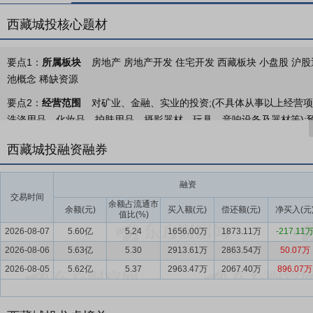
西藏城投核心题材
要点1：
所属板块
房地产 房地产开发 住宅开发 西藏板块 小盘股 沪股
池概念 稀缺资源
要点2：
经营范围
对矿业、金融、实业的投资;(不具体从事以上经营项
洗涤用品、化妆品、护肤用品、摄影器材、玩具、音响设备及器材等);
方可开展经营活动】。
西藏城投融资融券
要点3：
住宅地产开发业务、商业地产开发业务
公司的房地产经营模
公司住宅地产开发业务的主要产品为各类商品住宅，包括中高层住宅、
融资
营管理，其房地产产品以销售为主，租赁为辅，并部分持有经营。公司
交易时间
余额占流通市
余额(元)
买入额(元)
偿还额(元)
净买入(元
值比(%)
要点4：
房地产行业
国家统计局数据显示，2025年全国房地产开发投
2026-08-07
5.60亿
5.24
1656.00万
1873.11万
-217.11
工面积同比下降20.4%，竣工面积同比下降18.1%，供给端在“严控
2026-08-06
8.7%，新建商品房销售额同比下降12.6%，降幅较2024年全年分别
5.63亿
5.30
2913.61万
2863.54万
50.07万
苏筑底期，政策托底效应持续显现，2026年市场有望逐步探底企稳。行
2026-08-05
5.62亿
5.37
2963.47万
2067.40万
896.07万
产发展新模式的建立与完善，也将成为企业穿越周期、实现可持续发展
要点5：
丰富的行业经验
公司从事房地产开发工作二十几年来，积累