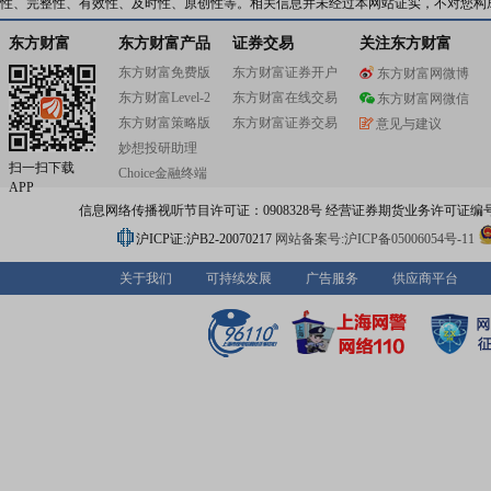
砻藏药股份有限公司”。2009年11月,经中国证券监督管理
性、完整性、有效性、及时性、原创性等。相关信息并未经过本网站证实，不对您构
证监许可【2009】1180号文核准,以向上海市闸北区国有
督管理委员会发行新增股份的方式购买其持有的上海北方
东方财富
东方财富产品
证券交易
关注东方财富
展投资有限公司(以下简称“北方城投”)100%的股权,重组完
东方财富免费版
东方财富证券开户
东方财富网微博
司更名为“西藏城市发展投资股份有限公司”,转型为房地产
东方财富Level-2
东方财富在线交易
矿业投资企业。公司下属子公司北方城投是上海市静安区
东方财富网微信
房地产开发企业之一,拥有上海市房屋土地资源管理局颁发
东方财富策略版
东方财富证券交易
意见与建议
产开发企业二级资质证书,公司及其前身拥有二十几年的房
妙想投研助理
发经验,目前主要经营业务为旧区改造、普通商品房、别墅
扫一扫下载
Choice金融终端
楼和保障性住房开发。公司已经开发永和小区、牡丹苑、
APP
苑、和泰花园、和源名城、和源福邸等20多个小区。2010
信息网络传播视听节目许可证：0908328号 经营证券期货业务许可证编号：91310
收购了拥有龙木错、结则茶卡盐湖资源的西藏阿里圣拓矿
责任公司41%股权,将其更名为西藏国能矿业发展有限公司;2
沪ICP证:沪B2-20070217
网站备案号:沪ICP备05006054号-11
年,与西藏自治区投资有限公司、西藏金泰工贸有限责任公
西藏自治区国有资产经营公司共同投资成立西藏旺盛投资
关于我们
可持续发展
广告服务
供应商平台
司,并与中国地质科学院合作开展阿里革吉3200多平方公里
色金属找矿科学考察项目;2013年,公司通过西藏国能矿业
限公司收购了西藏龙辉矿业有限公司,介入有色金属矿产领
外,公司与清华大学合作成立陕西国能新材料有限公司、北
国能科技有限公司,从事石墨烯碳纳米材料批量制备与销售,
碳纳米材料在电子、储能、环保等行业的发展具有重要的
2018年公司完成发行股份及支付现金购买资产,上海藏投酒
公司、泉州市上实置业有限公司、陕西国能锂业有限公司
司全资子公司。通过多年的努力,西藏城投基本形成了房地
业及商业资产运营的产业格局,初步实现了业务跨区域、跨