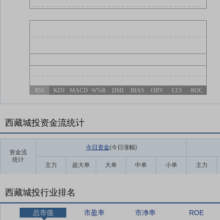
RSI
KDJ
MACD
W%R
DMI
BIAS
OBV
CCI
ROC
西藏城投资金流统计
今日资金
(今日涨幅
)
资金流
统计
主力
超大单
大单
中单
小单
主力
西藏城投行业排名
总市值
市盈率
市净率
ROE