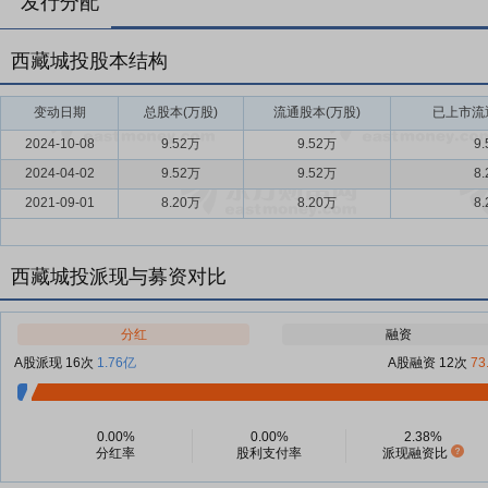
发行分配
西藏城投股本结构
变动日期
总股本(万股)
流通股本(万股)
已上市流通
2024-10-08
9.52万
9.52万
9
2024-04-02
9.52万
9.52万
8
2021-09-01
8.20万
8.20万
8
西藏城投派现与募资对比
分红
融资
A股派现 16次
1.76亿
A股融资 12次
73
0.00%
0.00%
2.38%
分红率
股利支付率
派现融资比