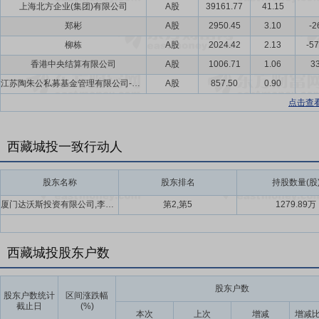
上海北方企业(集团)有限公司
A股
39161.77
41.15
郑彬
A股
2950.45
3.10
-2
柳栋
A股
2024.42
2.13
-57
香港中央结算有限公司
A股
1006.71
1.06
33
江苏陶朱公私募基金管理有限公司-银壹捌陶朱公二号私募证券投资基金
A股
857.50
0.90
点击查
西藏城投一致行动人
股东名称
股东排名
持股数量(股
厦门达沃斯投资有限公司,李建国
第2,第5
1279.89万
西藏城投股东户数
股东户数
股东户数统计
区间涨跌幅
截止日
(%)
本次
上次
增减
增减比