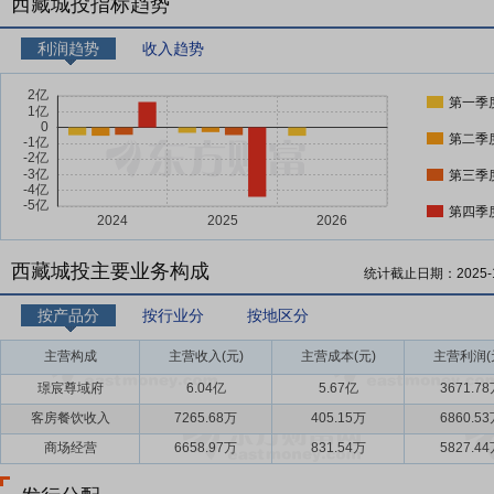
西藏城投指标趋势
利润趋势
收入趋势
第一季
第二季
第三季
第四季
西藏城投主要业务构成
统计截止日期：
2025-
按产品分
按行业分
按地区分
主营构成
主营收入(元)
主营成本(元)
主营利润(
璟宸尊域府
6.04亿
5.67亿
3671.7
客房餐饮收入
7265.68万
405.15万
6860.5
商场经营
6658.97万
831.54万
5827.4