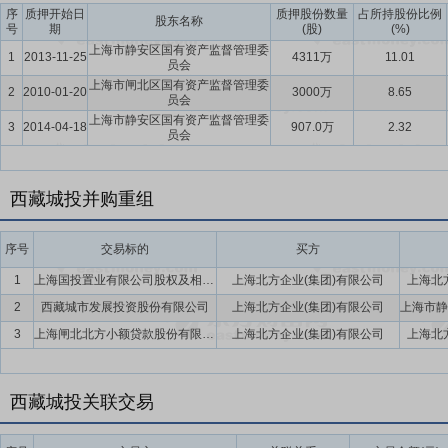
序
质押开始日
质押股份数量
占所持股份比例
股东名称
号
期
(股)
(%)
上海市静安区国有资产监督管理委
1
2013-11-25
4311万
11.01
员会
上海市闸北区国有资产监督管理委
2
2010-01-20
3000万
8.65
员会
上海市静安区国有资产监督管理委
3
2014-04-18
907.0万
2.32
员会
西藏城投并购重组
序号
交易标的
买方
1
上海国投置业有限公司股权及相关债权
上海北方企业(集团)有限公司
上海北
2
西藏城市发展投资股份有限公司
上海北方企业(集团)有限公司
3
上海闸北北方小额贷款股份有限公司
上海北方企业(集团)有限公司
上海北
西藏城投关联交易