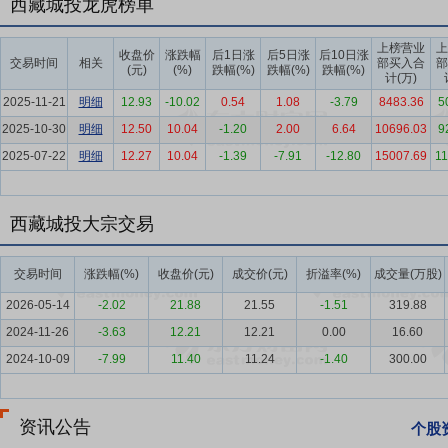
西藏城投龙虎榜单
园、和源名邸、和源祥邸、和源企业广场、彭浦十期、桥东二期等20余
司在业内树立了良好的品牌形象。同时，公司在上海市旧城改造重点区
上榜营业
上
收盘价
涨跌幅
后1日涨
后5日涨
后10日涨
交易时间
相关
部买入合
部
佘山玺樾项目从“翠山环抱，碧水为玺，道樾似锦”的概念推演而来，以
(元)
(%)
跌幅(%)
跌幅(%)
跌幅(%)
计(万)
要点6：
专业的管理团队
公司依托上海人才优势，形成了一支稳定而
2025-11-21
明细
12.93
-10.02
0.54
1.08
-3.79
8483.36
5
称，公司董事长陈卫东先生、总经理曾云先生、副总经理唐耀琪先生等
2025-10-30
明细
12.50
10.04
-1.20
2.00
6.64
10696.03
9
务专长，高层次、高素质的管理和经营团队为公司经营和发展提供了有
2025-07-22
明细
12.27
10.04
-1.39
-7.91
-12.80
15007.69
11
被授权使用洲际集团的预订系统和注册商标，对酒店的服务质量和管理
队成员均为从事商业地产和零售业多年的业界人士，对商业市场发展具
和多元化的服务，助推项目在行业领域的成功发展。
西藏城投大宗交易
要点7：
准确的市场战略定位
公司拥有十多年的房地产开发与旧城改
交易时间
涨跌幅(%)
收盘价(元)
成交价(元)
折溢率(%)
成交量(万股)
场形象，也为公司带来了更多发展机会。一方面公司依托静安区旧城改
整体规划，将旧城改造、保障性住房建设与普通商品房开发有机结合，
2026-05-14
-2.02
21.88
21.55
-1.51
319.88
凸显自身的核心竞争力，不断做大做强公司主营业务。另一方面在巩固
2024-11-26
-3.63
12.21
12.21
0.00
16.60
展要求，布局西咸新区和泉州等“一带一路”战略重要节点城市和国家
2024-10-09
-7.99
11.40
11.24
-1.40
300.00
带来的业绩波动，有利于保持公司业务规模和盈利能力的稳定性。
要点8：
独特资源禀赋和技术优势
在产业投资方面，公司投资开发的西
资讯公告
个股
2800万吨（储量中型），硼（以三氧化二硼）330万吨（储量中型