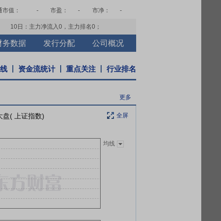
通市值：
-
市盈：
-
市净：
-
10日：主力净流入
0
，主力排名
0
；
财务数据
发行分配
公司概况
K线
资金流统计
重点关注
行业排名
更多
大盘( 上证指数)
全屏
均线