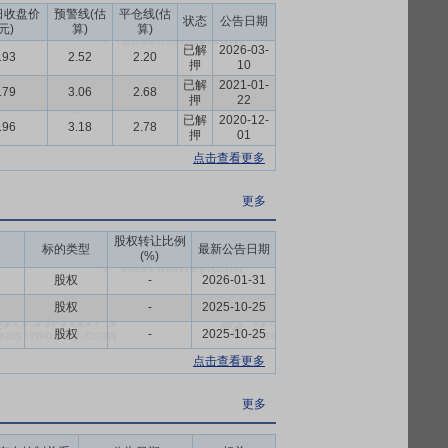
日收盘价
预警线(估
平仓线(估
有的江苏悦达专用车有限公司100%股权,交
状态
公告日期
(元)
算)
算)
环卫专用车辆。目前,悦达专用车已形成了以垃
已解
2026-03-
.93
2.52
2.20
达投资已布局乘用车制造和智能农机制造。
押
10
已解
2021-01-
.79
3.06
2.68
以不高于7.31元/股,通过二级市场集中竞价
押
22
已解
2020-12-
.96
3.18
2.78
押
01
有限公司5,000万股股份转让给安达百慕大
点击查看更多
生约34,230万元投资收益。
更多
股权转让比例
标的类型
最新公告日期
(%)
币
股权
-
2026-01-31
币
股权
-
2025-10-25
币
股权
-
2025-10-25
点击查看更多
更多