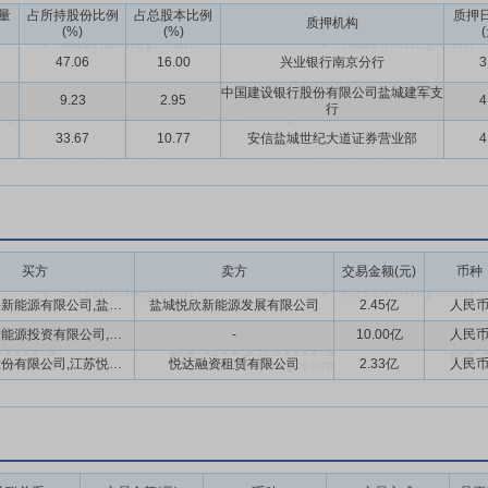
量
占所持股份比例
占总股本比例
质押
%股权
2018年9月19日公告,公司拟收购关联方悦达汽车发展有限公司持
质押机构
(%)
(%)
要从事环卫装备的研发、生产和销售,主要产品为垃圾车、喷洒车、清洁车等
47.06
16.00
兴业银行南京分行
3
清洁能源和绿色环保车辆等六大门类20个系列103个型号的产品,目前悦
中国建设银行股份有限公司盐城建军支
9.23
2.95
4
股份
2019年4月1日公告,公司控股股东悦达集团拟自4月3日起12个月内,
行
金额不低于6000万元,且不超过1.2亿元。
33.67
10.77
安信盐城世纪大道证券营业部
4
资收益3.4亿元
2018年8月13日公告,公司拟将持有的华泰保险集团股份
币)。安达百慕大保险公司为安达保险集团公司全资子公司。本次转让公司可以产
买方
卖方
交易金额(元)
币种
响水县兴海新能源有限公司,盐城悦海新能源发展有限公司
盐城悦欣新能源发展有限公司
2.45亿
人民
华润电力新能源投资有限公司,江苏黄海金融控股集团有限公司,远景能源有限公司,江苏悦达投资股份有限公司,江苏欣昊智能装备有限公司
-
10.00亿
人民
悦达资本股份有限公司,江苏悦达投资股份有限公司,悦达资本(香港)有限公司
悦达融资租赁有限公司
2.33亿
人民