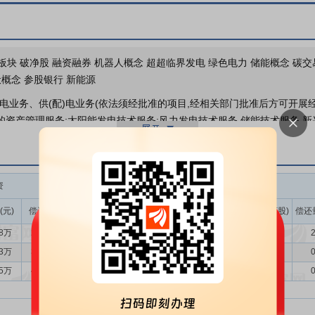
业绩报表
苏板块 破净股 融资融券 机器人概念 超超临界发电 绿色电力 储能概念 碳交
伏概念 参股银行 新能源
电业务、供(配)电业务(依法须经批准的项目,经相关部门批准后方可开展
机构调研
的资产管理服务:太阳能发电技术服务;风力发电技术服务,储能技术服务,新
2026年04月28日披露公司
牧渔业废弃物综合利用,生物质成型燃料销售,农作物秸秆处理及加工利用服
碳转化、碳捕捉、碳封存技术研发;农业机械制造;农业机械销售;农业机械服
护专用设备销售,货物进出口技术进出口;社会经济咨询服务,国内贸易代理
资
融券
全资子公司悦达低碳公司是悦达投资新能源电站业务的投资建设运营平台，
(元)
偿还额(元)
净买入(元)
余额(元)
余量(万股)
卖出量(万股)
偿还
发展思路，与盐城港实业集团、盐城市海兴产业投资集团等盐城市属国有平
38万
241.12万
151.26万
4.38万
1.01
0.00
2
的风光资源，在盐城及其他地区积极投资光伏、风电及其他能源项目。 （
23万
362.56万
-146.33万
14.61万
3.32
1.44
0
管理为本”的工作导向，全力推进大型共享储能和工商业储能项目投资建
85万
449.81万
-2.97万
8.27万
1.88
0.66
0
提供调峰、调频等辅助服务，向工商业用户提供智能微电网类绿色能源资
为国内领先的安全绿色低碳智慧能源服务企业。 （三）悦达能服 公司控
融合，以提高能效、降低用能成本、促进可再生能源消纳为核心，整合售