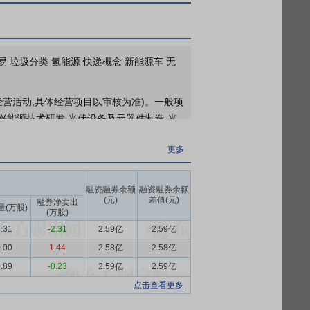
2026年06月05日公布截止2026年05月29日股东户数34546户，比上期减少1265户
2026年05月08日公布截止2026年04月30日股东户数35811户，比上期减少165户
2026年04月30日公布截止2026年03月31日股东户数36813户，比上期减少5户
更多
易 垃圾分类 氢能源 快递概念 新能源车 无
2026年一季报归属净利润1475万元，同比下降6.82%，基本每股收益0.02元
经营活动,具体经营项目以审核为准)。一般项
更多
兴能源技术研发,光伏设备及元器件制造,光
于2026年04月24日接待1家机构调研
务:生物质液体燃料生产工艺研发,资源再生
更多
务;面料纺织加工;面料印染加工;纺纱加工,
(除依法须经批准的项目外,凭营业执照依法
融资融券余额
融资融券余额
(元)
差值(元)
融券净卖出
坚持以风光电站业务为“一体”、以项目运维
量(万股)
(万股)
台合作开发集中式渔光互补项目，旨在利用合
.31
-2.31
2.59亿
2.59亿
二）悦达储能 公司全资子公司悦达储能公
.00
1.44
2.58亿
2.58亿
设，构建运营高效、风险可控的管理体系，向
.89
-0.23
2.59亿
2.59亿
产的投资、建设、运营、管理等综合解决方
点击查看更多
股子公司悦达能服公司是悦达投资综合能源
电、节能、储能、虚拟电厂和碳资产管理等