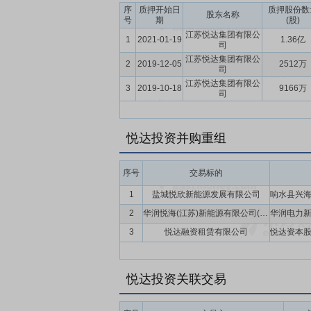
序
质押开始日
质押股份数
要点13：
拟9598万元收购悦达专用车100
股东名称
号
期
(股)
易价格9,597.87万元。悦达专用车主
江苏悦达集团有限公
1
2021-01-19
1.36亿
圾收集转运、道路清扫保洁、电动环卫车、
司
江苏悦达集团有限公
2
2019-12-05
2512万
要点14：
控股股东拟6000万-1.2亿元增持
司
江苏悦达集团有限公
交易增持不超过公司2%的股份,拟增持股份的
3
2019-10-18
9166万
司
要点15：
拟转让华泰保险5000万股 可获投
保险公司,转让价格为44,750万元(人民
悦达投资并购重组
序号
交易标的
1
盐城悦欣新能源发展有限公司
2
华润悦海(江苏)新能源有限公司(暂定名)
3
悦达融资租赁有限公司
悦达投资关联交易