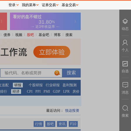
登录
我的菜单
证券交易
基金交易
动态
债券
视频
股吧
基金吧
博客
搜索
个人
自选
0
0
红送配
研报
个股研报
行业研报
盈利预测
排行
经济
CPI
PPI
PMI
GDP
LPR
房价
消息
最近访问：
悦达投资
搜索
行情
股吧
资讯
F10