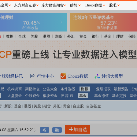
基金网
东方财富证券
东方财富期货
妙想
Choice数据
股吧
情
数据
全球
美股
港股
期货
外汇
黄金
银行
基金
理财
保险
全球财经快讯
行情中心
Choice数据
妙想大模型
交易
机构调研
期指持仓
公告大全
条件选股
财报
业绩报表
最新预告
分
大盘资金
个股资金
板块资金
沪 港 通
基金
基金净值
基金定投
基金
行
|
新股
|
基金
|
港股
|
美股
|
期货
|
外汇
|
黄金
|
自选股
|
自选基金
加自选
8-08 星期六 15:52:21）
名
融