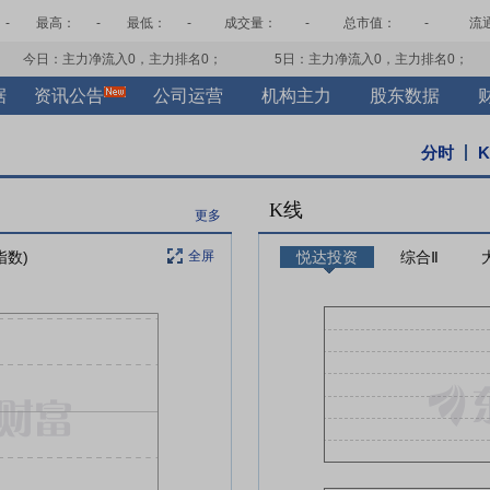
-
最高：
-
最低：
-
成交量：
-
总市值：
-
流
今日：主力净流入
0
，主力排名
0
；
5日：主力净流入
0
，主力排名
0
；
据
资讯公告
公司运营
机构主力
股东数据
分时
K线
更多
指数)
全屏
悦达投资
综合Ⅱ