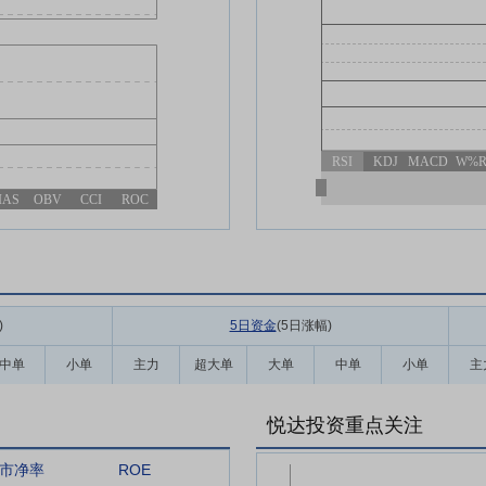
RSI
KDJ
MACD
W%
IAS
OBV
CCI
ROC
)
5日资金
(5日涨幅
)
中单
小单
主力
超大单
大单
中单
小单
主
悦达投资重点关注
市净率
ROE