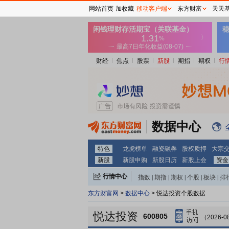
网站首页
加收藏
移动客户端
东方财富
天天
财经
焦点
股票
新股
期指
期权
行
数据中心
特色
龙虎榜单
融资融券
股权质押
大宗
新股
新股申购
新股日历
新股上会
资金
行情中心
指数
|
期指
|
期权
|
个股
|
板块
|
排
东方财富网
>
数据中心
> 悦达投资个股数据
悦达投资
600805
（2026-0