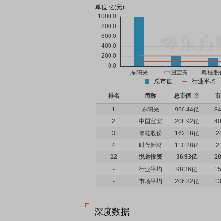
单位:
亿(元)
总市值
行业平均
排名
简称
总市值
?
市
1
东阳光
990.44亿
84
2
中国宝安
208.92亿
40
3
粤桂股份
162.18亿
2
4
时代新材
110.28亿
2
12
悦达投资
36.93亿
10
-
行业平均
98.36亿
15
-
市场平均
206.82亿
13
深度数据