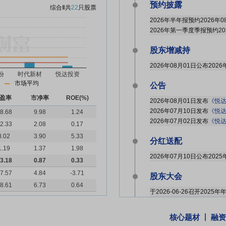
预约披露
综合Ⅱ
共
22
只股票
2026年半年报预约2026年0
2026年第一季度季报预约20
股东增减持
市场平均
公告
盈率
市净率
ROE(%)
2026年08月01日发布
《悦达投
2026年07月10日发布
《悦达
8.68
9.98
1.24
2026年07月02日发布
《悦达
2.33
2.08
0.17
8.02
3.90
5.33
分红送配
1.19
1.37
1.98
3.18
0.87
0.33
7.57
4.84
-3.71
股东大会
8.61
6.73
0.64
于2026-06-26召开2025
股东户数
核心题材
融资