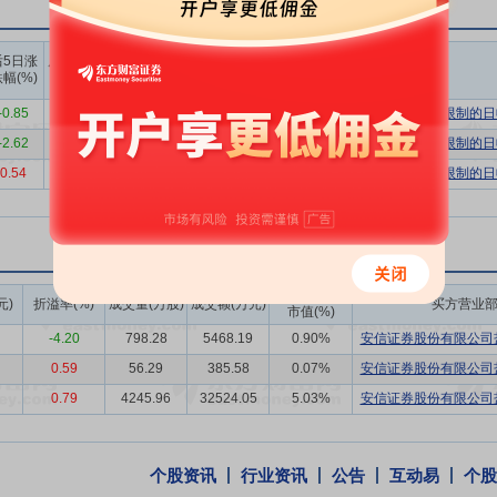
案。 （四）悦达和碳 公司控股子公司悦达和碳公司按照“立足江苏，辐
CER开发权为核心目标，业务以碳交易（CCER、碳配额）为主，双碳
上榜营业
上榜营业
上榜营业
后5日涨
后10日涨
部买入合
部卖出合
部买卖净
交易，加快建成统一“规划、管理、核算、申报、调配、开发、交易”的
幅(%)
跌幅(%)
计(万)
计(万)
额合计(万)
 （五）悦达生物质 公司控股子公司悦达生物质公司是一家专注于生物质
-0.85
-4.40
7455.13
1625.34
5829.79
有价格涨跌幅限制的日
计划先期投资建设年产10万吨的生物质颗粒项目，预计总投资约为1亿
-2.62
-2.81
4495.84
4249.28
246.56
有价格涨跌幅限制的日
持，进一步打造生物质燃料和氢基能源产业链。
0.54
-3.27
1593.69
5654.81
-4061.12
有价格涨跌幅限制的日
主要产品为磷酸锰铁锂正极材料，作为磷酸铁锂升级方案的磷酸锰铁锂，
有多项从美国陶氏化学购买的全球磷酸锰铁锂核心专利，创始团队由GE
公司控股子公司悦达智能农装公司主要从事智能农业装备、拖拉机、农业
成交额/流通
元)
折溢率(%)
成交量(万股)
成交额(万元)
买方营业
我国直联式全齿轮传动轮式拖拉机品种最全、谱系最宽的企业之一。公司产品
市值(%)
东南亚及中东等国家和地区。 （二）悦达纺织 公司全资子公司悦达纺织
-4.20
798.28
5468.19
0.90%
安信证券股份有限公司盐
立于2003年7月，经过20多年的发展，已形成年产4.2万吨高档针织纱线
0.59
56.29
385.58
0.07%
安信证券股份有限公司盐
加工能力和一条垂直完整家纺产业链。 （三）悦达专用车 公司全资子公
0.79
4245.96
32524.05
5.03%
安信证券股份有限公司盐
清洗车、餐厨式垃圾车、侧装式垃圾车、电动环卫车等在内的专用车。其
关于循环经济发展和深化绿色低碳战略，将环卫服务板块打造成“主战场”
个股资讯
行业资讯
公告
互动易
个股
源局公布的相关数据，截至2025年12月底，全国累计发电装机容量38.