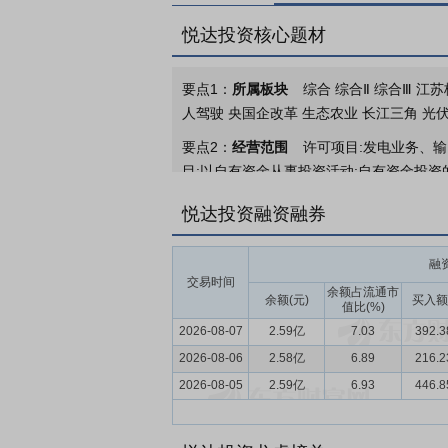
悦达投资核心题材
要点1：
所属板块
综合 综合Ⅱ 综合Ⅲ 江
人驾驶 央国企改革 生态农业 长江三角 光
要点2：
经营范围
许可项目:发电业务、输
目:以自有资金从事投资活动;自有资金投资
伏设备及元器件销售;生物质燃料加工;农林
悦达投资融资融券
利用技术研发;生物质能技术服务;碳减排、
家用纺织制成品制造;针纺织品销售;环境保
融
自主开展经营活动)。
交易时间
余额占流通市
要点3：
新能源
余额(元)
（一）悦达新能源 公司
买入额
值比(%)
管理和电力交易为“两翼”的“一体两翼”
2026-08-07
2.59亿
7.03
392.
作各方的资源优势，同时充分发掘盐城丰富
2026-08-06
2.58亿
6.89
216.
司坚持“发展为要、项目为王、实干为先、
2026-08-05
2.59亿
6.93
446.
新能源发电企业提供容量租赁服务，向电网
案，加强团队建设和人才队伍培养，致力成
服务提供商，探索能源革命与数字转型深度