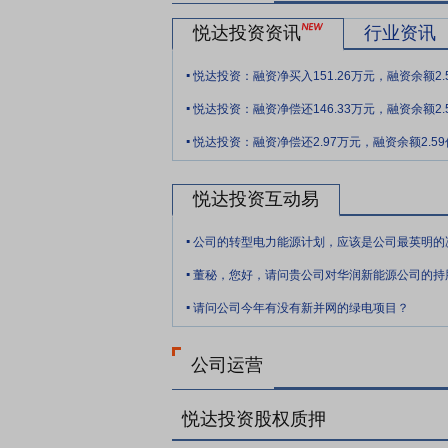
电装机容量12.0亿千瓦，同比增长35.4
悦达投资资讯
行业资讯
机容量为5.3亿千瓦。
.
要点7：
新材料行业
当前中国锂电企业在
悦达投资：融资净买入151.26万元，融资余额2.
.
为我国国内有足够大的新能源车市场需求，
悦达投资：融资净偿还146.33万元，融资余额2.
.
要点8：
智能制造
2025年拖拉机市场
悦达投资：融资净偿还2.97万元，融资余额2.5
而中小型拖拉机产量持续收缩，反映着农业生
增长1.4%；中型拖拉机累计产量为22.89
悦达投资互动易
18.55万台，同比增长20.2%。
.
要点9：
国资背景助力发展
公司控股股东
.
要点10：
多元投资风险分散
公司属于综
董秘，您好，请问贵公司对华润新能源公司的持
.
稳定。公司将加大新能源、新材料等领域投
请问公司今年有没有新并网的绿电项目？
要点11：
专注研发做强做优
公司关注行
术，以产学研结合的方式，抢抓发展机遇，
公司运营
要点12：
体系化和数字化管理
公司通过
队。同时，公司积极推动体系化和数字化管
悦达投资股权质押
片化管理模式，力求实现向大数据管理的转