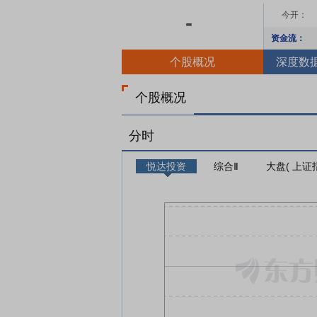
今开：
-
资金流：
个股概况
深度数
个股概况
分时
悦达投资
综合Ⅱ
大盘( 上证