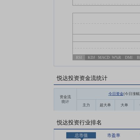
RSI
KDJ
MACD
W%R
DMI
B
悦达投资资金流统计
今日资金
(今日涨幅
资金流
统计
主力
超大单
大单
悦达投资行业排名
总市值
市盈率