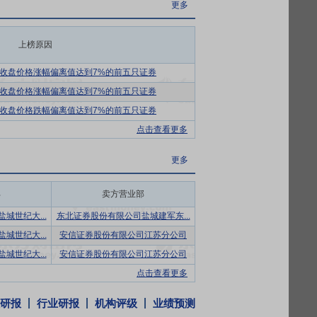
更多
射东部”的定位，以获取盐城市海上风电、分
咨询业务为辅。悦达和碳公司自成立以来，先
上榜原因
碳资产管理体系，不断提升绿色发展含金量，
能技术服务、生物质燃料加工以及农林牧渔
收盘价格涨幅偏离值达到7%的前五只证券
元，将为煤电厂掺烧生物质、生物质电厂、绿
收盘价格涨幅偏离值达到7%的前五只证券
收盘价格跌幅偏离值达到7%的前五只证券
具有低成本、高电压的优势，相比三元材料
点击查看更多
和陶氏化学的前高管和研发人员组成，拥有
更多
机械及其配件的研发、制造与销售。公司主导
部
卖方营业部
销售区域遍及国内三十多个省、市和自治
，是悦达投资旗下一家集研发设计、生产制
城世纪大...
东北证券股份有限公司盐城建军东...
、1,800万米家纺坯布、2,880万米家纺
城世纪大...
安信证券股份有限公司江苏分公司
司悦达专用车公司主要产品包括后压缩式垃圾
城世纪大...
安信证券股份有限公司江苏分公司
中主导产品后压缩式垃圾车引进日本先进技
点击查看更多
。
研报
行业研报
机构评级
业绩预测
9亿千瓦，同比增长16.1%。其中，太阳能发