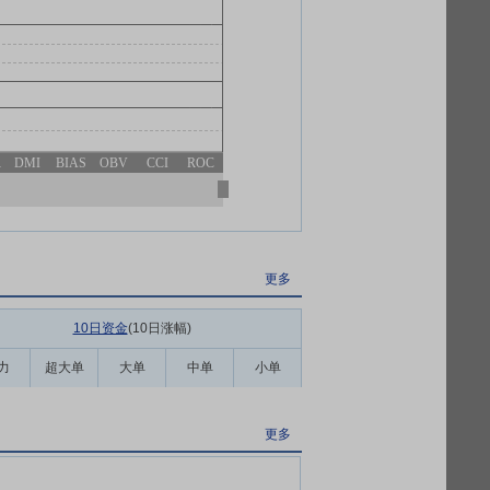
R
DMI
BIAS
OBV
CCI
ROC
更多
10日资金
(10日涨幅
)
力
超大单
大单
中单
小单
更多