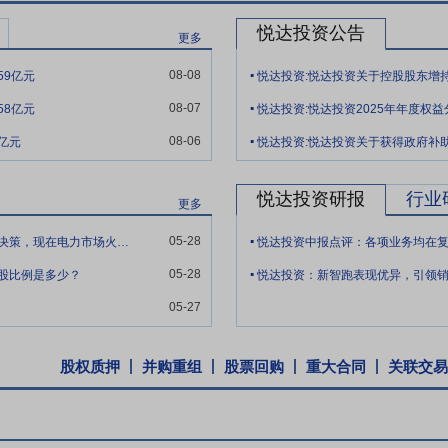
%；风电装机容量6.4亿千瓦，同比增长22.9%。光伏发电装机容量中，集
悦达投资公告
更多
.
全球动力电池产业的规模生产能力和高端技术领先优势都较为明显，保持
08-08
59亿元
悦达投资:悦达投资关于控股股东增
.
另一方面是较为完善的供应链支持，有利于企业在合理的利润空间前提下
08-07
58亿元
悦达投资:悦达投资2025年年度权
.
“一升一降”的格局清晰印证了农业规模化、集约化进程加速的趋势。大型拖
08-06
9亿元
悦达投资:悦达投资关于获得政府补
产模式与农机产业升级的深刻变革。根据国家统计局数据，2025年1-12
万台，同比下降6.0%；小型拖拉机累计产量为12.1万台，同比下降15.4
悦达投资研报
行业
更多
.
悦达集团为国有企业，实力强劲，多年名列中国企业500强，品牌价值1,
05-28
公司的转型电力能源计划，应该是公司最英明的决策，现在电力市场火爆，请问公司现在电
悦达投资中报点评：各项业务均在
.
合性投资公司，经营范围涵盖新能源、新材料、智能制造等多个行业，保
05-28
股比例是多少？
悦达投资：新智跑表现优异，引领
资，保持稳定的长期收益预期，为公司发展提供持续动力。
05-27
业变革，瞄准市场潜在需求，加强研发队伍建设，加快产品转型升级，在
提升产品市场竞争力。
股权质押
并购重组
股票回购
重大合同
关联交易
多年的经营积累，培养大批优秀的技术创新和经营管理创新人才，组建水
理转型，突出培育各层级人员的体系化管理理念和PDCA工作方法，并
型。