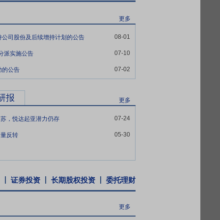
中式光伏装机容量为6.7亿千瓦，分布式光伏装
更多
长期稳定增长的发展趋势可期。一方面是因
08-01
持公司股份及后续增持计划的公告
参与全球竞争。
07-10
益分派实施公告
拉机逆势增长成为驱动行业前行的关键力量，
07-02
助的公告
月，累计大型拖拉机产量11.53万台，同比
%；出口方面，1-12月拖拉机累计出口数量为
研报
更多
071亿元，为公司发展提供了有力支持。
07-24
复苏，悦达起亚潜力仍存
持多元化经营模式，投资风险分散，现金流
05-30
销量反转
纺织、智能农装、专用车等领域掌握核心技
证券投资
长期股权投资
委托理财
平高、宽视野、理念先进的经营管理决策团
且通过大数据分析应用改变传统的经验式和碎
更多