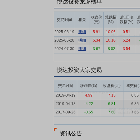
悦达投资龙虎榜单
服务，为工商业用户提供一体化能源解决方
布式光伏、林业碳汇、生物质发电等项目C
收盘价
涨跌幅
后1日涨
交易时间
相关
期开展碳控排管理、碳减排量开发、碳资产
(元)
(%)
跌幅(%)
跌
努力成为绿色低碳发展的示范者和引领者。
2025-08-19
明细
5.91
10.06
0.51
业废弃物综合利用的企业。悦达生物质公司
2025-05-28
明细
5.34
10.10
5.24
色甲醇、绿色航煤等项目提供燃料或原料支
2024-07-30
明细
3.67
-8.02
3.54
要点4：
新材料
公司参股子公司珩创纳米
又有着安全性和寿命长的优点。珩创纳米拥
悦达投资大宗交易
近20年锂电池正极材料行业的从业经验。
要点5：
智能制造
（一）悦达智能农装 
交易时间
涨跌幅(%)
收盘价(元)
成交价(
产品拖拉机功率覆盖25-300马力，是
区，并外销北美洲、欧洲、南美洲、非洲、
2019-04-19
4.99
7.15
6.85
造、品牌运营于一体的综合型纺织企业。公司成
2019-04-18
-4.22
6.81
6.85
印染面料，400万套（件）家纺制品生产
2017-09-26
-0.65
7.60
7.66
车、多功能洗扫车、隔离护栏清洗车、高压
术，性能达到国际先进水平。积极策应国家
资讯公告
要点6：
新能源行业
发电方面，根据国家能