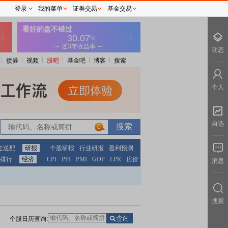
登录
我的菜单
证券交易
基金交易
动态
债券
视频
股吧
基金吧
博客
搜索
个人
自选
0
红送配
研报
个股研报
行业研报
盈利预测
排行
经济
CPI
PPI
PMI
GDP
LPR
房价
消息
搜索
个股日历查询: