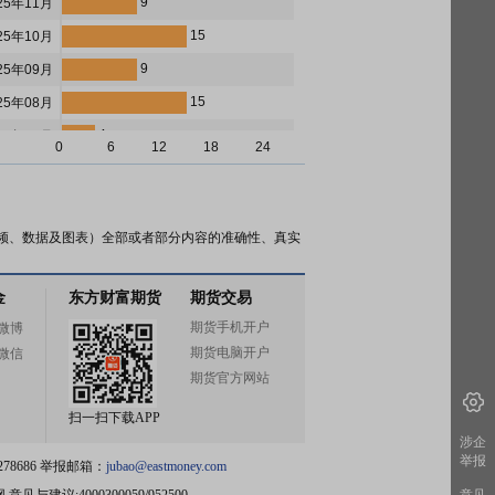
9
25年11月
15
25年10月
9
25年09月
15
25年08月
4
25年07月
0
6
12
18
24
7
25年06月
9
25年05月
9
25年04月
频、数据及图表）全部或者部分内容的准确性、真实
11
25年03月
金
东方财富期货
期货交易
5
25年02月
期货手机开户
微博
8
25年01月
期货电脑开户
微信
7
24年12月
期货官方网站
12
24年11月
扫一扫下载APP
7
24年10月
涉企
举报
78686 举报邮箱：
jubao@eastmoney.com
6
24年09月