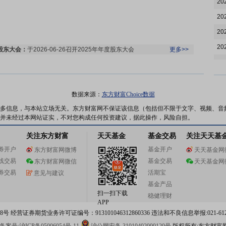
20
20
20
20
股东大会：
于2026-06-26召开2025年年度股东大会
更多>>
20
20
20
数据来源：
东方财富Choice数据
20
多信息，与本站立场无关。东方财富网不保证该信息（包括但不限于文字、视频、音
公告：
2026年06月06日发布
《悦达投资:悦达投资2025年年度股东会会
并未经过本网站证实，不对您构成任何投资建议，据此操作，风险自担。
20
议资料》
更多>>
关注东方财富
天天基金
基金交易
关注天天基
20
券开户
基金开户
东方财富网微博
天天基金网
20
线交易
基金交易
东方财富网微信
天天基金网
20
券交易
活期宝
意见与建议
股东户数：
2026年06月05日公布截止2026年05月29日股东户数34546
20
基金产品
户，比上期减少1265户
更多>>
扫一扫下载
稳健理财
20
APP
 经营证券期货业务许可证编号：913101046312860336 违法和不良信息举报:021-612
20