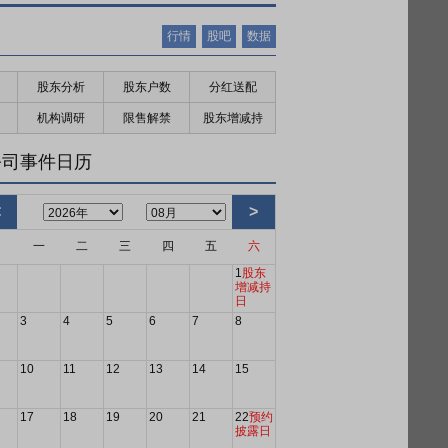
行情
股吧
数据
股东分析
股东户数
分红送配
机构调研
限售解禁
股东增减持
公司事件日历
<
>
日
一
二
三
四
五
六
1
股东
增减持
日
3
4
5
6
7
8
10
11
12
13
14
15
17
18
19
20
21
22
预约
披露日