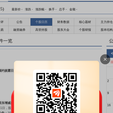
5)
最新价
-
涨跌
-
涨跌幅
-
换手
-
总手
-
金额
-
千评
公告
个股日历
财务数据
核心题材
主力持仓
交易
融资融券
高管持股
股东大会
个股研报
股本结构
件一览
预约披露日：
2026年半年报预约2026年08月22日披露
更多>>
2
9
股东增减持日：
2026年08月01日公布2026年07月31日至2026年07月
16
31日，股东江苏悦达集团有限公司增持1笔，增持90.8万股
更多>>