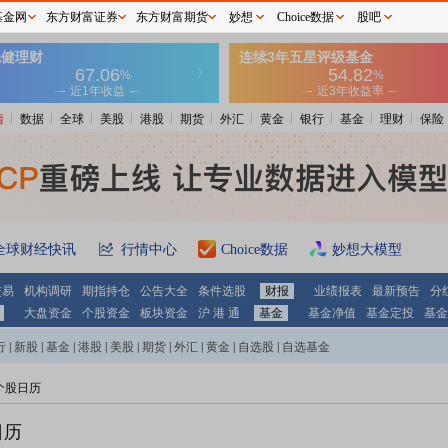
基金网
东方财富证券
东方财富期货
妙想
Choice数据
股吧
情
数据
全球
美股
港股
期货
外汇
黄金
银行
基金
理财
保险
全球财经快讯
行情中心
Choice数据
妙想大模型
交易
机构调研
期指持仓
公告大全
条件选股
财报
业绩报表
最新预告
分
大盘资金
个股资金
板块资金
沪 港 通
基金
基金净值
基金定投
基金
行
|
新股
|
基金
|
港股
|
美股
|
期货
|
外汇
|
黄金
|
自选股
|
自选基金
个股日历
日历