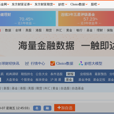
基金网
东方财富证券
东方财富期货
妙想
Choice数据
股吧
情
数据
全球
美股
港股
期货
外汇
黄金
银行
基金
理财
保险
全球财经快讯
行情中心
Choice数据
妙想大模型
交易
机构调研
期指持仓
公告大全
条件选股
财报
业绩报表
最新预告
分
大盘资金
个股资金
板块资金
沪 港 通
基金
基金净值
基金定投
基金
行
|
新股
|
基金
|
港股
|
美股
|
期货
|
外汇
|
黄金
|
自选股
|
自选基金
加自选
8-07 星期五 12:45:03）
名
融