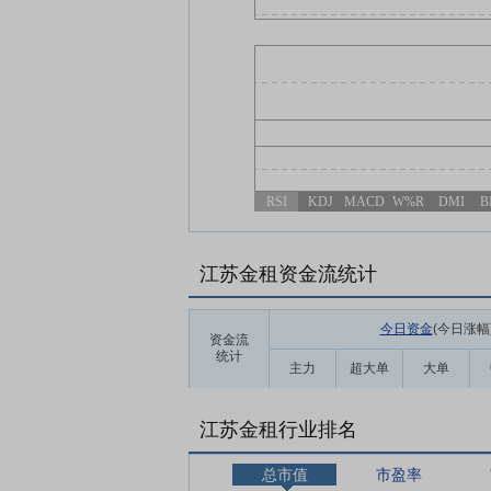
RSI
KDJ
MACD
W%R
DMI
B
江苏金租资金流统计
今日资金
(今日涨幅
资金流
统计
主力
超大单
大单
江苏金租行业排名
总市值
市盈率