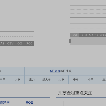
RSI
KDJ
MACD
W%
IAS
OBV
CCI
ROC
)
5日资金
(5日涨幅
)
中单
小单
主力
超大单
大单
中单
小单
主
江苏金租重点关注
市净率
ROE