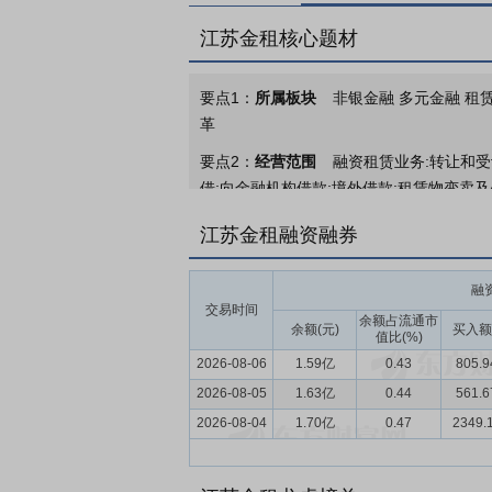
江苏金租核心题材
要点1：
所属板块
非银金融 多元金融 租赁
革
要点2：
经营范围
融资租赁业务:转让和受
借;向金融机构借款;境外借款;租赁物变卖
展经营活动,具体经营项目以审批结果为准)
江苏金租融资融券
要点3：
融资租赁业务
江苏金租是国内首
要业务模式包括直接租赁、售后回租等。
融
交易时间
要点4：
金融租赁行业
2025年，金融
余额占流通市
余额(元)
买入额
值比(%)
套政策，持续引导行业回归本源、严控风险
2026-08-06
1.59亿
0.43
805.
能源、高端装备、数字经济等重点领域的设
2026-08-05
工智能、大数据等技术深度应用，行业在获
1.63亿
0.44
561.
2026-08-04
1.70亿
0.47
2349.
要点5：
多元协同的行业布局
拓展了多元
要点6：
高效精准的获客网络
搭建了高效