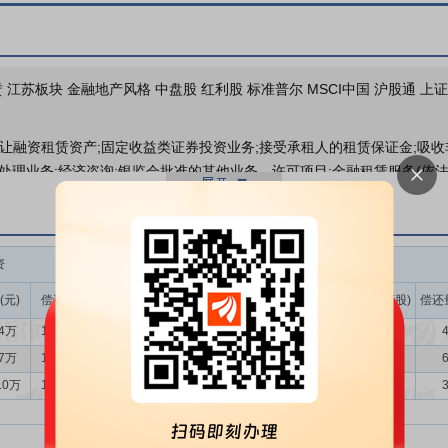
 江苏板块 金融地产风格 中盘股 红利股 标准普尔 MSCI中国 沪股通 上证3
让融资租赁资产;固定收益类证券投资业务;接受承租人的租赁保证金;吸收非
及处理业务;经济咨询;银监会批准的其他业务。许可项目:金融租赁服务(依
。
批成立的金融租赁公司之一，在经金融监管部门批准的经营范围内开展各
资
融券
监管总局出台《金融租赁公司融资租赁业务管理办法》《金融租赁公司监管
(元)
偿还额(元)
净买入(元)
余额(元)
余量(万股)
卖出量(万股)
偿还
，强调金租公司进一步围绕设备开展专业化服务，不断提升服务实体经济
94万
1223.54万
-417.60万
3095.36万
483.65
28.20
4
备需求持续释放，为行业带来新机遇。中国制造业出海需求旺盛，对行业
客、运营、风控等环节加速数字化转型，运营效率、风险管理水平正在发
67万
1287.31万
-725.64万
2928.42万
459.72
10.38
6
10万
1159.00万
1190.10万
2866.73万
455.76
20.78
3
协同的行业布局元市场培育与重点市场开发并重的业务策略，构建起高端
精准的获客网络。