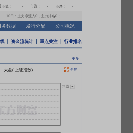
通市值：
-
市盈：
-
市净：
-
10日：主力净流入
0
，主力排名
0
；
财务数据
发行分配
公司概况
K线
资金流统计
重点关注
行业排名
更多
大盘( 上证指数)
全屏
均线