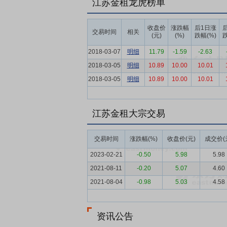
江苏金租龙虎榜单
要点7：
自愿锁定股份
自公司股票上市之
间接持有的该部分股份。
收盘价
涨跌幅
后1日涨
交易时间
相关
要点8：
股利分配
(元)
公司上市后将在足额计
(%)
跌幅(%)
跌
以现金方式累计分配的利润不少于该年实现
2018-03-07
明细
11.79
-1.59
-2.63
要点9：
稳定股价措施
公司首次公开发行
2018-03-05
明细
10.89
10.00
10.01
持股份、公司全体董事(独立董事除外)和
2018-03-05
明细
10.89
10.00
10.01
江苏金租大宗交易
交易时间
涨跌幅(%)
收盘价(元)
成交价(
2023-02-21
-0.50
5.98
5.98
2021-08-11
-0.20
5.07
4.60
2021-08-04
-0.98
5.03
4.58
资讯公告