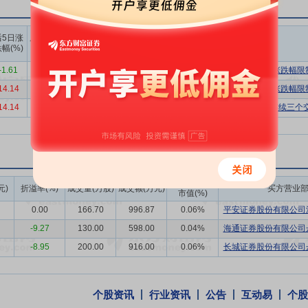
日起三十六个月内,不转让或者委托他人管理本次发行前本人直接及间接持
上榜营业
上榜营业
上榜营业
后5日涨
后10日涨
部买入合
部卖出合
部买卖净
提法定公积金、任意公积金后,在符合现金分红的条件且公司未来十二个月
幅(%)
跌幅(%)
计(万)
计(万)
额合计(万)
的年均可分配利润的10%。
-1.61
-7.63
14144.00
16854.71
-2710.71
有价格涨跌幅限
股票并上市后三年内,如公司股票收盘价格连续20个交易日低于最近一期
14.14
1.56
22420.21
1768.66
20651.55
有价格涨跌幅限
高级管理人员增持公司股票以及公司回购股份等措施来稳定股价。
14.14
1.56
22420.21
1768.66
20651.55
非ST、*ST和S证券连续三
成交额/流通
元)
折溢率(%)
成交量(万股)
成交额(万元)
买方营业
市值(%)
0.00
166.70
996.87
0.06%
平安证券股份有限公司深
-9.27
130.00
598.00
0.04%
海通证券股份有限公司舟
-8.95
200.00
916.00
0.06%
长城证券股份有限公司舟
个股资讯
行业资讯
公告
互动易
个股