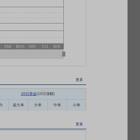
R
DMI
BIAS
OBV
CCI
ROC
更多
10日资金
(10日涨幅
)
力
超大单
大单
中单
小单
更多