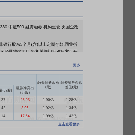
80 中证500 融资融券 机构重仓 央国企改
银行股东3个月(含)以上定期存款;同业拆
法须经批准的项目,经相关部门批准后方可开
更多
项业务活动，主营业务为融资租赁业务，主
融资融券余额
融资融券余额
评级办法》，天津、上海、江苏等多地发布配
(元)
差值(元)
融券净卖出
量(万股)
(万股)
质效。在产业结构深度调整的背景下，清洁
.27
23.93
1.90亿
1.28亿
服务升级、产品创新提出更高要求。伴随人
生深刻迭代。
.42
3.96
1.92亿
1.34亿
.14
17.64
1.99亿
1.42亿
装备、清洁能。
点击查看更多