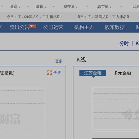
-
最高：
-
最低：
-
成交量：
-
总市值：
-
流
今日：主力净流入
0
，主力排名
0
；
5日：主力净流入
0
，主力排名
0
；
据
资讯公告
公司运营
机构主力
股东数据
分时
K线
更多
上证指数)
全屏
江苏金租
多元金融