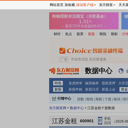
网站首页
加收藏
移动客户端
东方财富
天天
财经
焦点
股票
新股
期指
期权
行
数据中心
特色
龙虎榜单
融资融券
股权质押
大宗
新股
新股申购
新股日历
新股上会
资金
行情中心
指数
|
期指
|
期权
|
个股
|
板块
|
排
东方财富网
>
数据中心
> 江苏金租个股数据
江苏金租
600901
（2026-0