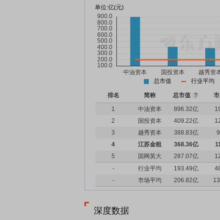
单位:
亿(元)
总市值
行业平均
排名
简称
总市值
?
市
1
中油资本
896.32亿
1
2
国投资本
409.22亿
1
3
越秀资本
388.83亿
9
4
江苏金租
368.36亿
1
5
国网英大
287.07亿
1
-
行业平均
193.49亿
4
-
市场平均
206.82亿
13
深度数据