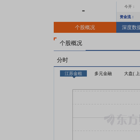
今开：
-
资金流：
个股概况
深度数
个股概况
分时
江苏金租
多元金融
大盘( 