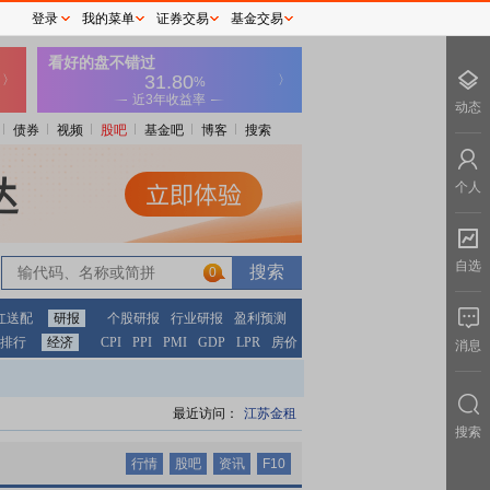
登录
我的菜单
证券交易
基金交易
动态
债券
视频
股吧
基金吧
博客
搜索
个人
自选
0
0
红送配
研报
个股研报
行业研报
盈利预测
排行
经济
CPI
PPI
PMI
GDP
LPR
房价
消息
最近访问：
江苏金租
搜索
行情
股吧
资讯
F10