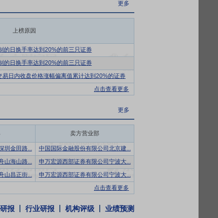
更多
有的公司股份,也不由公司回购本人直接及
上榜原因
内无重大资金支出发生的情况下,公司当年
制的日换手率达到20%的前三只证券
经审计的每股净资产,公司将通过控股股东增
制的日换手率达到20%的前三只证券
个交易日内收盘价格涨幅偏离值累计达到20%的证券
点击查看更多
更多
部
卖方营业部
圳金田路...
中国国际金融股份有限公司北京建...
山海山路...
申万宏源西部证券有限公司宁波大...
山昌正街...
申万宏源西部证券有限公司宁波大...
点击查看更多
研报
行业研报
机构评级
业绩预测