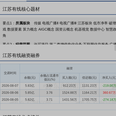
江苏有线核心题材
要点1：
所属板块
传媒 电视广播Ⅱ 电视广播Ⅲ 江苏板块 低市净率 破
戏 数据要素 算力概念 AIGC概念 国资云概念 机器视觉 数据中心 智慧
角
要点2：
经营范围
许可项目:第二类增值电信业务;互联网信息服务;广
品销售(依法须经批准的项目,经相关部门批准后方可开展经营活动,具体经
江苏有线融资融券
计、代理;广告制作;广告发布;企业形象策划;组织文化艺术交流活动;会议
端设备销售;信息技术咨询服务;文艺创作;广播影视设备销售;广播电视
融资
术服务;通信设备销售;充电桩销售;电动汽车充电基础设施运营;充电控制
交易时间
电机及其控制系统研发;物联网应用服务;物联网技术研发;物联网技术服
余额占流通市
余额(元)
买入额(元)
偿还额(元)
净买入(元
值比(%)
项目外,凭营业执照依法自主开展经营活动)
2026-08-07
5.83亿
3.80
912.23万
1131.23万
-219.00
要点3：
广电网络的建设运营、广播电视节目传输、数据宽带业务、数字
2026-08-06
5.85亿
3.76
1524.88万
1164.21万
360.67万
事广电网络的建设运营，广播电视节目传输，数据宽带业务，数字电视增
2026-08-05
5.82亿
3.71
1431.56万
1705.75万
-274.18
抢抓“全国一网”和广电5G建设一体化发展机遇，5G在网用户已突破31
广电网络运营商向文化科技企业转型。在巩固传统业务的同时，公司积
过“资源提供+投资运营”协同模式开辟第二增长曲线，加快实现由“三网