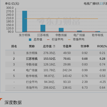
单位:
亿(元)
电视广播Ⅱ
共
13
只
总市值
行业平均
市场平均
排名
简称
总市值
?
市盈率
市净率
ROE(%
1
东方明珠
276.35亿
49.50
0.92
0.21
2
江苏有线
153.52亿
70.61
0.68
0.28
3
华数传媒
126.18亿
29.86
0.83
0.74
4
电广传媒
101.78亿
242.24
0.99
-0.90
5
歌华有线
96.87亿
143.42
0.76
0.53
-
行业平均
94.34亿
93.10
2.39
-4.25
-
市场平均
206.82亿
138.61
6.73
0.64
深度数据