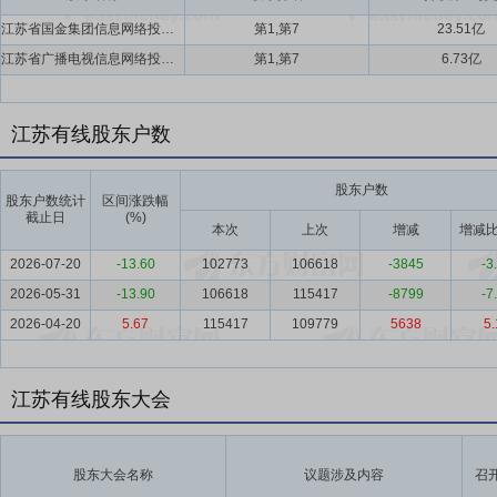
江苏省国金集团信息网络投资有限公司,如东县广视网络传媒有限公司
第1,第7
23.51亿
江苏省广播电视信息网络投资有限公司,江苏紫金文化产业发展基金(有限合伙)
第1,第7
6.73亿
江苏有线股东户数
股东户数
股东户数统计
区间涨跌幅
截止日
(%)
本次
上次
增减
增减比
2026-07-20
-13.60
102773
106618
-3845
-3
2026-05-31
-13.90
106618
115417
-8799
-7
2026-04-20
5.67
115417
109779
5638
5.
江苏有线股东大会
股东大会名称
议题涉及内容
召