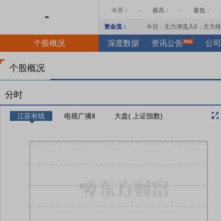
今开：
-
最高：
-
最低：
-
资金流：
今日：主力净流入
0
，主力排
个股概况
深度数据
资讯公告
公司
个股概况
分时
江苏有线
电视广播Ⅱ
大盘( 上证指数)