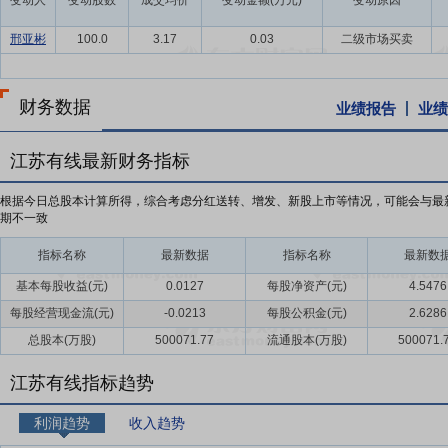
变动人
变动股数
成交均价
变动金额(万元)
变动原因
邢亚彬
100.0
3.17
0.03
二级市场买卖
财务数据
业绩报告
业绩
江苏有线最新财务指标
根据今日总股本计算所得，综合考虑分红送转、增发、新股上市等情况，可能会与最
期不一致
指标名称
最新数据
指标名称
最新数
基本每股收益(元)
0.0127
每股净资产(元)
4.5476
每股经营现金流(元)
-0.0213
每股公积金(元)
2.6286
总股本(万股)
500071.77
流通股本(万股)
500071.
江苏有线指标趋势
利润趋势
收入趋势