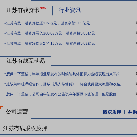
链关键企业，并积极筹建智算设备合资公司，实现了向AI算力基础设
江苏有线资讯
行业资讯
要点7：
覆盖全省城乡、深入基层的服务体系和公司高效治理能力达成
.
高水平客户服务水平。公司拥有深入全省城乡的线下服务体系与网格化
江苏有线：融资净偿还219万元，融资余额5.83亿元
.
过深化基层经营单元改革、统招集采、技术节能等一系列精益管理措施
江苏有线：融资净买入360.67万元，融资余额5.85亿元
“零差错”，并首发ESG报告推动评级跃升至A级，成功举办首次线上
.
供了坚实的内部管理与外部信任基础。
江苏有线：融资净偿还274.18万元，融资余额5.82亿元
江苏有线互动易
.
想问一下董秘，半年报业绩发布的时候能具体把算力业绩表现出来吗？能单独的发布吗
.
建议与哔哩哔哩合作，播放《凡人修仙传》，将会获得巨大流量和收益。
.
想问一下董秘，公司自年初发布公告说今年要做市值管理，但是股价一直单边下跌，而集团
公司运营
股权质押
并购
江苏有线股权质押