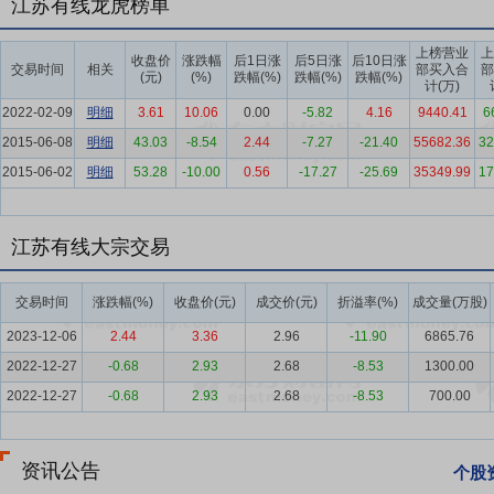
江苏有线龙虎榜单
心，构建“统一技术底座+属地化场景创新”的AI发展模式，围绕智能体、
文化服务主阵地、智慧社会建设主力军的使命任务，加快建设适应中国
上榜营业
上
收盘价
涨跌幅
后1日涨
后5日涨
后10日涨
交易时间
相关
部买入合
部
经济发展和文化强省建设贡献力量。
(元)
(%)
跌幅(%)
跌幅(%)
跌幅(%)
计(万)
2022-02-09
要点4：
有线广播电视传输行业
明细
3.61
10.06
随着技术发展和文化消费方式多样化
0.00
-5.82
4.16
9440.41
6
分，不断加剧有线电视用户流失。截至2025年底，互联网视频年度付
2015-06-08
明细
43.03
-8.54
2.44
-7.27
-21.40
55682.36
32
到88.3%。IPTV、OTT用户也增长迅猛，分别达到4.08亿户和3
2015-06-02
明细
53.28
-10.00
0.56
-17.27
-25.69
35349.99
17
2025年底，全国有线电视实际用户2.07亿户，其中有线数字电视实
加。
江苏有线大宗交易
要点5：
“党媒政网民屏”属性与全省一体化运营网络构成的坚实基础与
势。公司作为省属骨干文化科技企业，承担着广播电视安全传输与舆论
交易时间
涨跌幅(%)
收盘价(元)
成交价(元)
折溢率(%)
成交量(万股)
程）中不可替代的信任背书和深度参与权。同时，公司拥有江苏省内唯一
地构建了“两地三中心”的算力云网资源池。这种“物理网络广度覆盖+
2023-12-06
2.44
3.36
2.96
-11.90
6865.76
理基石和核心资产，竞争对手难以在短期内复制。
2022-12-27
-0.68
2.93
2.68
-8.53
1300.00
2022-12-27
-0.68
2.93
2.68
-8.53
700.00
要点6：
“文化+科技”深度融合驱动的多元化业务生态与持续创新能力
运营商范畴，业务版图已扩展至资本投资、电商平台、智慧城市建设、
多个新兴赛道展现出强劲增长与落地能力：5G在网用户突破310万户，
资讯公告
个股
云、城市数字博物馆等多个标杆项目，“5G+应急广播”项目获国家级