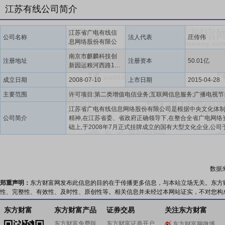
江苏有线公司简介
江苏省广电有线信
公司名称
法人代表
庄传伟
息网络股份有限公
司
南京市麒麟科技创
注册地址
注册资本
50.01亿
新园运粮河西路101
号江苏有线三网融
成立日期
2008-07-10
上市日期
2015-04-28
合枢纽中心
主要范围
江苏省广电有线信息网络股份有限公司是根据中央文化体
公司简介
精神,在江苏省委、省政府正确领导下,在整合全省广电网络
础上,于2008年7月正式挂牌成立的国有大型文化企业,公司于
年4月28日在上海证券交易所A股主板上市(证券简称“江苏有
票600959)。公司主要从事广电网络和广电5G的建设运营,
视节目传输、数据宽带业务、数字电视增值业务的开发与
及5G通信技术服务,对江苏省广播电视传输网络实行统一规
数据
一建设、统一管理、统一运营,实现省、市、县三级网络互联
建设一个技术先进、性能完善、安全可靠、国内领先的有
郑重声明：
东方财富网发布此信息的目的在于传播更多信息，与本站立场无关。东方
电视传输平台和公共信息服务基础网络,为江苏省各地广播
性、完整性、有效性、及时性、原创性等。相关信息并未经过本网站证实，不对您构
提供优质服务和安全播出保障,为党和政府舆论宣传功能的
供强有力支撑,为江苏社会经济发展和信息大省、文化强省
东方财富
东方财富产品
证券交易
关注东方财富
贡献。目前,公司的网络用户规模、营收规模和利润总额均
东方财富免费版
东方财富证券开户
东方财富网微博