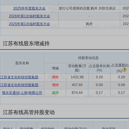
2025年年度股东大会
发行公司债券的议案,购并,关联交易议案,利润分配方案,年度报告(摘要)议案
202
2026年第1次临时股东大会
-
202
2025年第1次临时股东大会
购并
202
江苏有线股东增减持
持股变动信息
股东名称
占流通股比
变动数量(万
占总股本比例
增减
股)
(%)
(%)
江苏省文化科技控股集团有限公司
增持
1431.96
0.29
0.29
江苏省文化科技控股集团有限公司
增持
457.60
0.09
0.09
视京呈通信(上海)有限公司
减持
874.44
0.17
0.17
江苏有线高管持股变动