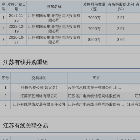
序
质押开始日
质押股份数量
占所持股份比例
占
股东名称
号
期
(股)
(%)
2021-11-
江苏省国金集团信息网络投资有
1
7000万
2.97
25
限公司
2022-12-
江苏省国金集团信息网络投资有
2
7000万
2.97
19
限公司
2020-10-
江苏省国金集团信息网络投资有
3
8500万
3.66
27
限公司
江苏有线并购重组
序号
交易标的
买方
1
科技合资公司(暂定名)
云尖信息技术股份有限公司,上海熠知电子科技有限公司,江苏省文化科技控股集团有限公司,宿迁市楚润数据集团有限公司,江苏省广电有线信息网络股份有限公司,南京新港开发有限公司,城际云(江苏)科技有限公司
2
江苏演艺网络有限公司
江苏省广电有线信息网络股份有限公司
江
3
江苏有线网络发展有限责任公司
江苏省广电有线信息网络股份有限公司
江苏有
江苏有线关联交易