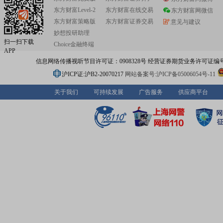
业前列。2009、2012年,公司先后两次被中宣部和国家文
东方财富Level-2
东方财富在线交易
国家广电总局、新闻出版总署联合授予“全国文化体制改革
东方财富网微信
业”称号,公司连续第十四年入选“全国文化企业30强”。2021
东方财富策略版
东方财富证券交易
意见与建议
科技部、中宣部、中央网信办、文化和旅游部、广播电视
妙想投研助理
合认定,江苏省广电有线信息网络股份有限公司国家文化和
扫一扫下载
Choice金融终端
合示范基地成功上榜,成为全国广电行业首个国家文化和科
APP
示范基地、江苏省唯一的单体类国家文化和科技融合示范
信息网络传播视听节目许可证：0908328号 经营证券期货业务许可证编号：91310
沪ICP证:沪B2-20070217
网站备案号:沪ICP备05006054号-11
关于我们
可持续发展
广告服务
供应商平台