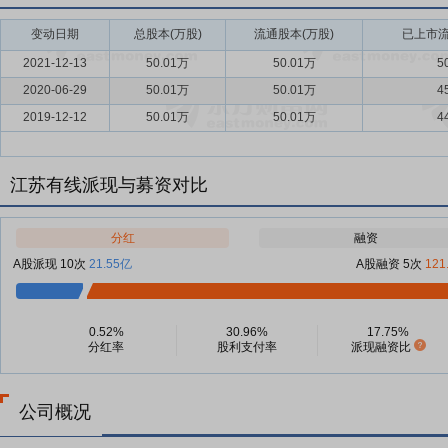
变动日期
总股本(万股)
流通股本(万股)
已上市流
2021-12-13
50.01万
50.01万
5
2020-06-29
50.01万
50.01万
4
2019-12-12
50.01万
50.01万
4
江苏有线派现与募资对比
分红
融资
A股派现 10次
21.55亿
A股融资 5次
121
0.52%
30.96%
17.75%
分红率
股利支付率
派现融资比
公司概况