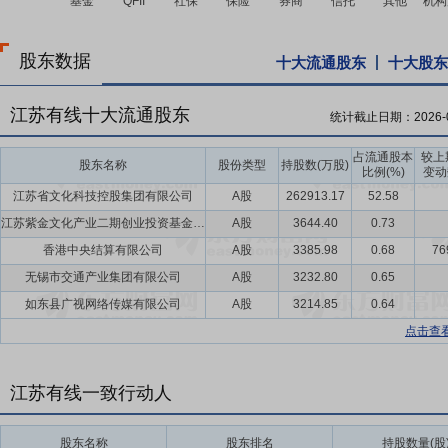
股东数据
十大流通股东
十大股东
江苏有线十大流通股东
统计截止日期：
2026-
占流通股本
较上
股东名称
股份类型
持股数(万股)
比例(%)
变动
江苏省文化科技控股集团有限公司
A股
262913.17
52.58
江苏紫金文化产业二期创业投资基金(有限合伙)
A股
3644.40
0.73
香港中央结算有限公司
A股
3385.98
0.68
76
无锡市交通产业集团有限公司
A股
3232.80
0.65
如东县广视网络传媒有限公司
A股
3214.85
0.64
点击查
江苏有线一致行动人
股东名称
股东排名
持股数量(股