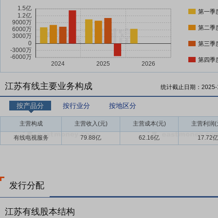
第一季
第二季
第三季
第四季
江苏有线主要业务构成
统计截止日期：
2025-
按产品分
按行业分
按地区分
主营构成
主营收入(元)
主营成本(元)
主营利润(
有线电视服务
79.88亿
62.16亿
17.72
发行分配
江苏有线股本结构