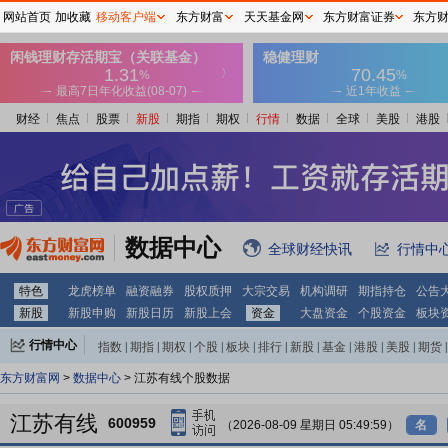
网站首页
加收藏
移动客户端
东方财富
天天基金网
东方财富证券
东方
财经
焦点
股票
新股
期指
期权
行情
数据
全球
美股
港股
数据中心
全球财经快讯
行情中
特色
龙虎榜单
融资融券
股权质押
大宗交易
机构调研
期指持仓
公告
新股
新股申购
新股日历
新股上会
资金
大盘资金
个股资金
板块
行情中心
指数
|
期指
|
期权
|
个股
|
板块
|
排行
|
新股
|
基金
|
港股
|
美股
|
期货
|
外汇
|
黄金
|
自选股
|
自选基金
东方财富网
>
数据中心
> 江苏有线个股数据
江苏有线
600959
（2026-08-09 星期日 05:49:59）
名