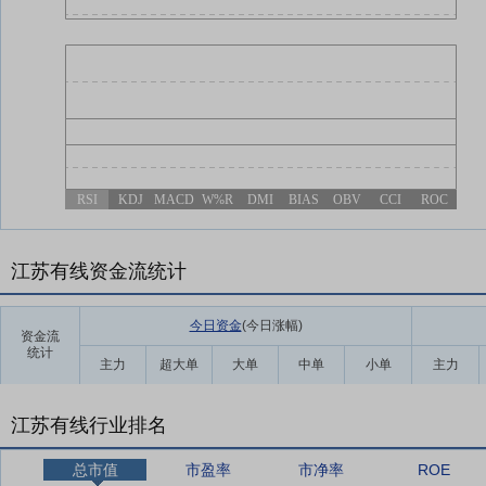
RSI
KDJ
MACD
W%R
DMI
BIAS
OBV
CCI
ROC
江苏有线资金流统计
今日资金
(今日涨幅
)
资金流
统计
主力
超大单
大单
中单
小单
主力
江苏有线行业排名
总市值
市盈率
市净率
ROE