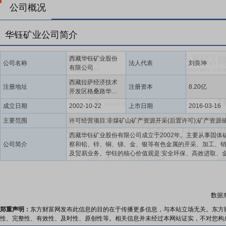
公司概况
华钰矿业公司简介
西藏华钰矿业股份
公司名称
法人代表
刘良坤
有限公司
西藏拉萨经济技术
注册地址
注册资本
8.20亿
开发区格桑路华钰
大厦
成立日期
2002-10-22
上市日期
2016-03-16
主要范围
西藏华钰矿业股份有限公司成立于2002年。主要从事固体
公司简介
察和铅、锌、铜、锑、金、银等有色金属的开采、加工、
及贸易业务。华钰的核心价值观是:安全环保、高效进取、
质、和谐共荣。华钰矿业于2008年成立党支部,2012年成
党委,是西藏第二家成立党委的非公企业。2017年被西藏自
彰为“五类100强非公企业”,2020年被西藏自治区评为“民营
业20强”,连年被西藏自治区评为纳税大户和安全生产先进企
数据
2016年3月16日,华钰矿业在上海证券交易所上市(股票简称
矿业,股票代码:601020),是西藏自治区第13家上市公司。20
郑重声明：
东方财富网发布此信息的目的在于传播更多信息，与本站立场无关。东方
12月以来,华钰矿业积极响应国家“一带一路”倡议,相继成功
性、完整性、有效性、及时性、原创性等。相关信息并未经过本网站证实，不对您构