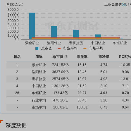
单位:
亿(元)
工业金属
共
58
只
总市值
行业平均
市场平均
排名
简称
总市值
?
市盈率
市净率
ROE(%
1
紫金矿业
7241.53亿
15.15
4.74
10.35
2
洛阳钼业
3637.09亿
18.45
5.01
9.06
3
宏桥控股
2574.95亿
13.07
4.93
13.81
4
中国铝业
1301.28亿
11.52
2.10
7.11
26
华钰矿业
173.42亿
20.27
4.03
0.70
-
行业平均
478.20亿
50.43
3.20
4.34
-
市场平均
206.82亿
138.61
6.73
0.64
深度数据