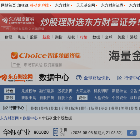
网站首页
加收藏
移动客户端
东方财富
天天基金网
东方财富证券
东方
财经
焦点
股票
新股
期指
期权
行情
数据
全球
美股
港股
数据中心
全球财经快讯
行情中
特色
龙虎榜单
融资融券
股权质押
大宗交易
机构调研
期指持仓
公告
新股
新股申购
新股日历
新股上会
资金
大盘资金
个股资金
板块
行情中心
指数
|
期指
|
期权
|
个股
|
板块
|
排行
|
新股
|
基金
|
港股
|
美股
|
期货
|
外汇
|
黄金
|
自选股
|
自选基金
东方财富网
>
数据中心
> 华钰矿业个股数据
华钰矿业
601020
（2026-08-08 星期六 21:08:32）
名