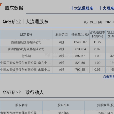
股东数据
十大流通股东
十大股东
华钰矿业十大流通股东
统计截止日期：
2026-
占流通股本
较上
股东名称
股份类型
持股数(万股)
比例(%)
变动
西藏道衡投资有限公司
A股
12480.07
15.22
青海西部稀贵金属有限公司
A股
7233.64
8.82
付小铜
A股
897.57
1.09
32
中国工商银行股份有限公司-南方中证申万有色金属交易型开放式指数证券投资基金
A股
821.56
1.00
18
中国农业银行股份有限公司-永赢中证沪深港黄金产业股票交易型开放式指数证券投资基金
A股
791.45
0.97
-6
点击查
华钰矿业一致行动人
股东名称
股东排名
持股数量(股
青海西部稀贵金属有限公司,青海西部资源有限公司
第2,第6
6340.13万