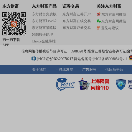
塔吉克斯坦国内最大国有企业“塔铝金业”50%权益、埃塞
格雷资源私人有限公司70%股权和贵州亚太矿业有限公司4
东方财富
东方财富产品
证券交易
关注东方财富
权等国内外锑金属和黄金资产,从一家区域公司发展成为一
东方财富免费版
东方财富证券开户
东方财富网微博
集团矿业公司。
东方财富Level-2
东方财富在线交易
东方财富网微信
东方财富策略版
东方财富证券交易
意见与建议
妙想投研助理
扫一扫下载
Choice金融终端
APP
信息网络传播视听节目许可证：0908328号 经营证券期货业务许可证编号：91310
沪ICP证:沪B2-20070217
网站备案号:沪ICP备05006054号-11
关于我们
可持续发展
广告服务
供应商平台