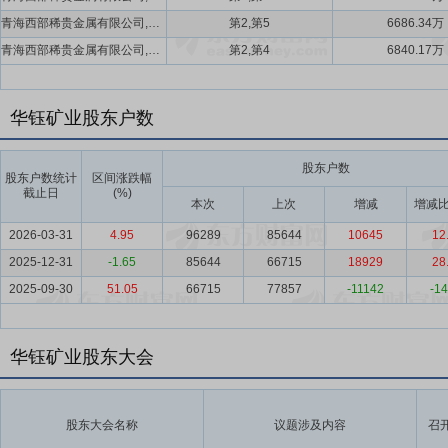
青海西部稀贵金属有限公司,青海西部资源有限公司
第2,第5
6686.34万
青海西部稀贵金属有限公司,青海西部资源有限公司
第2,第4
6840.17万
华钰矿业股东户数
股东户数
股东户数统计
区间涨跌幅
截止日
(%)
本次
上次
增减
增减比
2026-03-31
4.95
96289
85644
10645
12
2025-12-31
-1.65
85644
66715
18929
28
2025-09-30
51.05
66715
77857
-11142
-14
华钰矿业股东大会
股东大会名称
议题涉及内容
召