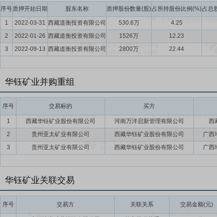
要点15：
其他优势
（一）人才强企，依靠科技夯实发展基础 为加速
序号
质押开始日期
股东名称
质押股份数量(股)
占所持股份比例(%)
占总股
与中国地质科学院矿产资源研究所、中国地质调查局成都地质调查中心
1
2022-03-31
西藏道衡投资有限公司
530.6万
4.25
查股份有限公司、中国科学院上海微系统与信息技术研究所签订《战略
2
2022-01-26
西藏道衡投资有限公司
1526万
12.23
大学等多所大学院校建立了长期的合作关系，完善了培养人才、吸纳人
3
2022-09-13
西藏道衡投资有限公司
2800万
22.44
撑及管理创新能力。 （二）建设高质量绿色矿山，护航绿水青山 公司
全过程，致力于实现资源开发、安全生产与环境保护的协同发展，构建
极推进管理体系认证与绿色矿山建设，自2020年起，山南分公司先后
华钰矿业并购重组
功入选国家级绿色矿山名录；2022年，分公司获评西藏自治区绿色工厂。
成绿色矿山档案全面更新，同年通过自治区自然资源厅专项核查，被纳
序号
交易标的
买方
应用抛废等技术，实现对低品位矿石的高效利用，持续提升资源开发效益
1
西藏华钰矿业股份有限公司
河南万洋启新管理有限公司
西
理，并依据2024版国家级绿色矿山标准，系统完善相关档案资料。同
通过持续的制度建设、技术投入与过程管理，公司已建立起涵盖认证体
2
贵州亚太矿业有限公司
西藏华钰矿业股份有限公司
广西
生，为可持续高质量发展奠定坚实基础。 （三）坚持绿色安全协同发
3
贵州亚太矿业有限公司
西藏华钰矿业股份有限公司
广西
可持续发展深度融合，构建了系统化、标准化、科技化的环保与安全管
《中共中央办公厅国务院办公厅关于进一步加强矿山安全生产工作的意
华钰矿业关联交易
团队，全面实施并不断深化全员安全生产责任制。通过持续推进安全生产
持续保持二级标准化水平，实现了管理、现场与员工操作的全面标准化
序号
交易方
关联关系
交易金额(元)
要点16：
与中色地科签署合作框架协议
2018年5月16日公告,公