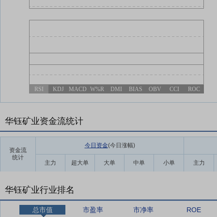
RSI
KDJ
MACD
W%R
DMI
BIAS
OBV
CCI
ROC
华钰矿业资金流统计
今日资金
(今日涨幅
)
资金流
统计
主力
超大单
大单
中单
小单
主力
华钰矿业行业排名
总市值
市盈率
市净率
ROE