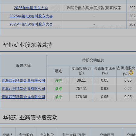
2025年年度股东大会
利润分配方案,年度报告(摘要)议案
202
2026年第1次临时股东大会
-
202
2025年第5次临时股东大会
-
202
华钰矿业股东增减持
持股变动信息
股东名称
占流通股比
变动数量(万
占总股本比例
增减
股)
(%)
(%)
青海西部稀贵金属有限公司
减持
39.11
0.05
0.05
青海西部稀贵金属有限公司
减持
757.11
0.92
0.92
青海西部稀贵金属有限公司
减持
776.38
0.95
0.95
华钰矿业高管持股变动
变动人
变动股数
成交均价
变动金额(万元)
变动原因
变动比