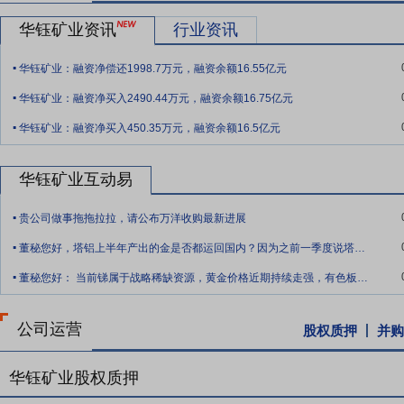
采矿和探矿项目坐落在念青唐古拉铅锌银铁多金属成矿带上，查个勒矿
80.91万金属吨、锌资源量137.32万金属吨、锑资源量44.51万金属吨、
华钰矿业资讯
行业资讯
公司坚持“做大做强主营业务，向贵金属业务板块拓展，做好战略转型与
.
司黄金储量持续增加，塔铝金业项目黄金可控资源量为42.27金属吨，埃
华钰矿业：融资净偿还1998.7万元，融资余额16.55亿元
.
属吨。 （三）作为公司未来发展的核心战略布局之一，锑金属资源开
华钰矿业：融资净买入2490.44万元，融资余额16.75亿元
前，已实现控制的锑金属资源总量达44.51万金属吨。
.
华钰矿业：融资净买入450.35万元，融资余额16.5亿元
要点11：
资源优势
目前，公司国内控制铅、锌、铜、锑、银资源量近
在矿山外围及深部进行探矿，不断新增资源量。公司在海外投资的“塔铝金业
华钰矿业互动易
提格雷资源控股有限公司可控资源量黄金为9.475金属吨，贵州亚太矿业
.
要点12：
财务稳健优势
公司业务收入一直保持较好的增长趋势，主营
贵公司做事拖拖拉拉，请公布万洋收购最新进展
.
长。
董秘您好，塔铝上半年产出的金是否都运回国内？因为之前一季度说塔铝因天气原因道路不
.
要点13：
锑资源优势
公司国内控制的锑资源量为20.15万金属吨，海
董秘您好： 当前锑属于战略稀缺资源，黄金价格近期持续走强，有色板块整体回暖，但公
金属吨。
要点14：
管理优势
公司管理层在地质勘查、矿山采选、企业管理、技
公司运营
股权质押
并购
的矿山开发经营管理经验，对国内外行业发展和矿业经营有深刻了解，
心矿山采选项目、地质勘查项目主要位于西藏自治区内，经过多年发展
华钰矿业股权质押
有的在海拔3,500米以上具备矿业开发能力的企业之一。