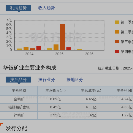
利润趋势
收入趋势
第一季
第二季
第三季
第四季
华钰矿业主要业务构成
统计截止日期：
2025-
按产品分
按行业分
按地区分
主营构成
主营收入(元)
主营成本(元)
主营利润(
金精矿
8.69亿
4.45亿
4.24亿
铅锑精矿含银
8.45亿
4.11亿
4.33亿
锌精矿
2.55亿
1.32亿
1.22亿
发行分配