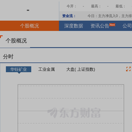
今开：
-
最高：
-
最低：
-
资金流：
今日：主力净流入
0
，主力排
个股概况
深度数据
资讯公告
公司
个股概况
分时
华钰矿业
工业金属
大盘( 上证指数)