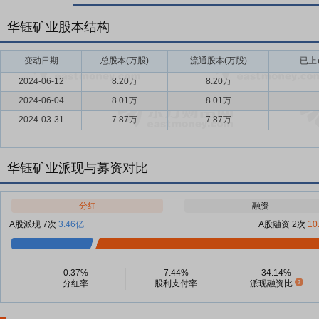
华钰矿业股本结构
变动日期
总股本(万股)
流通股本(万股)
已上
2024-06-12
8.20万
8.20万
2024-06-04
8.01万
8.01万
2024-03-31
7.87万
7.87万
华钰矿业派现与募资对比
分红
融资
A股派现 7次
3.46亿
A股融资 2次
10
0.37%
7.44%
34.14%
分红率
股利支付率
派现融资比