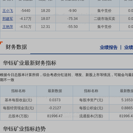
王小飞
-5440
18.20
-9.90
集中竞价
0.
邢建军
-4.17万
18.07
-75.34
二级市场买卖
0.
王艳萍
-4.51万
12.31
-55.50
集中竞价
0.
财务数据
业绩报告
业绩
华钰矿业最新财务指标
根据今日总股本计算所得，综合考虑分红送转、增发、新股上市等情况，可能会与最
期不一致
指标名称
最新数据
指标名称
最新数
基本每股收益(元)
0.0373
每股净资产(元)
5.1653
每股经营现金流(元)
-0.2127
每股公积金(元)
0.8865
总股本(万股)
81996.47
流通股本(万股)
81996.4
华钰矿业指标趋势