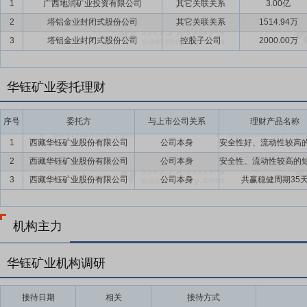
1
广西地润矿业投资有限公司
其它关联关系
3.00亿
进行合作,以提高市场知名度和占用率及企业自身的技术水平和实力为
作,双方同意西藏华钰在海外(如塔吉克斯坦等)开展地质找矿勘查工作
2
塔铝金业封闭式股份公司
其它关联关系
1514.94万
3
塔铝金业封闭式股份公司
控股子公司
2000.00万
华钰矿业委托理财
序号
委托方
与上市公司关系
理财产品名称
1
西藏华钰矿业股份有限公司
公司本身
2
西藏华钰矿业股份有限公司
公司本身
3
西藏华钰矿业股份有限公司
公司本身
共赢稳健周期35
机构主力
华钰矿业机构调研
接待日期
相关
接待方式