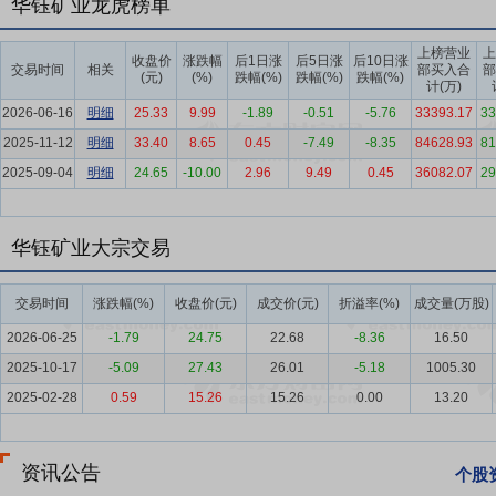
华钰矿业龙虎榜单
要点5：
白银行业
2025年白银涨幅超过160%，全年呈大升小降、震荡
体呈现供需短缺状态。供应端受矿山品位下降、资本支出受限及主产国减
上榜营业
上
收盘价
涨跌幅
后1日涨
后5日涨
后10日涨
交易时间
相关
部买入合
部
主要围绕三条宏观逻辑运行：一是美联储降息周期，年内如期降息3次
(元)
(%)
跌幅(%)
跌幅(%)
跌幅(%)
计(万)
国关税政策及地缘冲突影响，白银避险属性被强化；三是对信用货币信
2026-06-16
明细
25.33
9.99
-1.89
-0.51
-5.76
33393.17
33
要点6：
锑行业
2025年，国内外锑市场价格走势呈现明显分化。
2025-11-12
明细
33.40
8.65
0.45
-7.49
-8.35
84628.93
81
2025-09-04
要点7：
铅行业
明细
2025年铅价格整体呈现“先抑后扬、分化运行”特征，
24.65
-10.00
2.96
9.49
0.45
36082.07
29
探至1,820美元/吨年内低点。此后在供需均衡格局支撑下，铅价于1,9
年末收于1,962美元/吨，全年涨幅2.45%。总体来看，铅价依靠
华钰矿业大宗交易
动性环境。根据研究机构预测，2026年全球及中国铅锭供需预计转向小
要点8：
锌行业
2025年，LME锌价年初价格2,926.50美元/吨，
交易时间
涨跌幅(%)
收盘价(元)
成交价(元)
折溢率(%)
成交量(万股)
点。此后，下游消费逐步复苏、海外冶炼端扰动及成本支撑共同推动价格修复
2026-06-25
-1.79
24.75
22.68
-8.36
16.50
元/吨，全年价格修复态势显著。
2025-10-17
-5.09
27.43
26.01
-5.18
1005.30
要点9：
铜行业
2025年，LME铜现货结算价整体呈现先震荡调整、后
2025-02-28
0.59
15.26
15.26
0.00
13.20
幅度有限；下半年逐步脱离震荡区间，10月后上涨节奏明显加快，年末价格
要点10：
战略优势
（一）华钰公司扎根西藏，依托扎西康矿山、拉屋
资讯公告
选企业。西藏是我国有色金属的战略储备基地，为公司的长期可持续发
个股