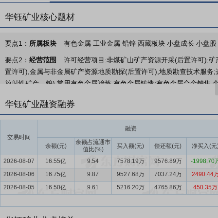
华钰矿业核心题材
要点1：
所属板块
有色金属 工业金属 铅锌 西藏板块 小盘成长 小盘股
要点2：
经营范围
许可经营项目:非煤矿山矿产资源开采(后置许可);
置许可),金属与非金属矿产资源地质勘探(后置许可),地质勘查技术服务;
放射性矿产、钨),常用有色金属冶炼,有色金属铸造;有色金属合金销售,
石销售,金属制品销售;矿山机械销售,机械设备销售,冶金专用设备销售
华钰矿业融资融券
术转让、技术推广;工程和技术研究和试验发展;自然科学研究和试验发展;
理,建筑材料销售,石灰和石膏销售,建筑用石加工;住房租赁;机械设备租
融资
租赁服务;货物进出口(需备案),进出口代理,技术进出口,食品进出口,黄
交易时间
余额占流通市
要点3：
有色金属勘探、采矿、选矿及贸易业务
余额(元)
买入额(元)
公司主要从事有色金
偿还额(元)
净买入(元
值比(%)
拥有扎西康、拉屋和泥堡3座生产型矿山，国外拥有塔金项目1座生产
2026-08-07
16.55亿
9.54
7578.19万
9576.89万
-1998.70
司拥有4个详查探矿权项目，其中3个探矿权转采矿权手续正在办理中。
2026-08-06
16.75亿
9.87
9527.68万
7037.24万
2490.44
要点4：
黄金行业
2025年，内外盘黄金期货联袂走强，行情持续攀升并
2026-08-05
16.50亿
9.61
5216.20万
4765.86万
450.35万
及年内高点1,001.96元/克，年末收报977.56元/克，全年累计涨幅约5
日创下4,584美元/盎司的历史新高，年末收于4,332.1美元/盎司，年度涨