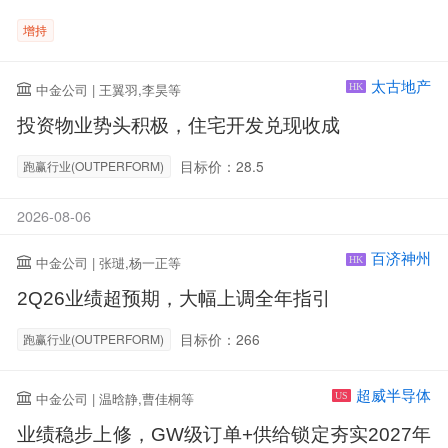
增持
太古地产
中金公司 | 王翼羽,李昊等
HK
投资物业势头积极，住宅开发兑现收成
目标价：28.5
跑赢行业(OUTPERFORM)
2026-08-06
百济神州
中金公司 | 张琎,杨一正等
HK
2Q26业绩超预期，大幅上调全年指引
目标价：266
跑赢行业(OUTPERFORM)
超威半导体
中金公司 | 温晗静,曹佳桐等
US
业绩稳步上修，GW级订单+供给锁定夯实2027年