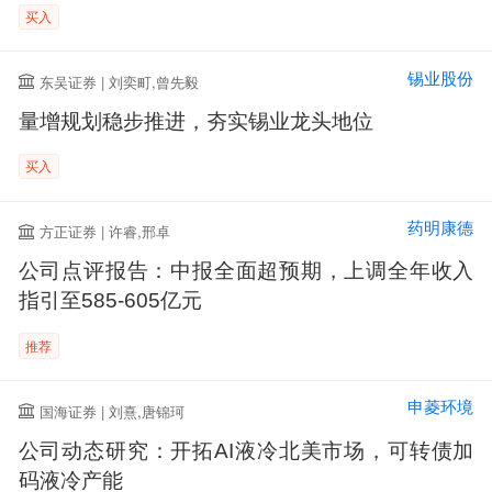
买入
锡业股份
东吴证券 | 刘奕町,曾先毅
量增规划稳步推进，夯实锡业龙头地位
买入
药明康德
方正证券 | 许睿,邢卓
公司点评报告：中报全面超预期，上调全年收入
指引至585-605亿元
推荐
申菱环境
国海证券 | 刘熹,唐锦珂
公司动态研究：开拓AI液冷北美市场，可转债加
码液冷产能