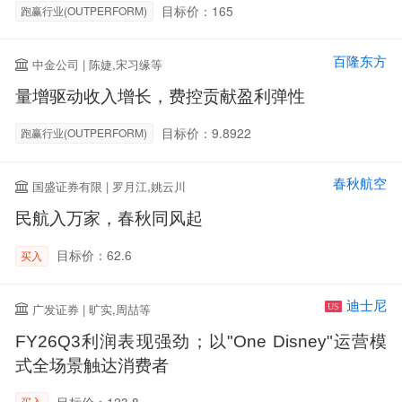
目标价：165
跑赢行业(OUTPERFORM)
百隆东方
中金公司 | 陈婕,宋习缘等
量增驱动收入增长，费控贡献盈利弹性
目标价：9.8922
跑赢行业(OUTPERFORM)
春秋航空
国盛证券有限 | 罗月江,姚云川
民航入万家，春秋同风起
目标价：62.6
买入
迪士尼
广发证券 | 旷实,周喆等
US
FY26Q3利润表现强劲；以"One Disney"运营模
式全场景触达消费者
目标价：123.8
买入