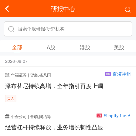
研报中心
全部
A股
港股
美股
2026-08-07
百济神州
华福证券 | 贺鑫,杨风雨
HK
泽布替尼持续高增，全年指引再度上调
买入
Shopify Inc-A
中金公司 | 曹萌,陶冶等
US
经营杠杆持续释放，业务增长韧性凸显