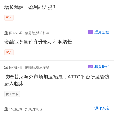
增长稳健，盈利能力提升
买入
远东宏信
国金证券 | 舒思勤,洪希柠等
HK
金融业务量价齐升驱动利润增长
买入
和黄医药
国信证券 | 陈曦炳,彭思宇等
HK
呋喹替尼海外市场加速拓展，ATTC平台研发管线
进入临床
优于大市
通化东宝
华创证券 | 郑辰,朱珂琛