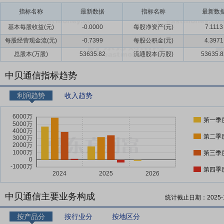
指标名称
最新数据
指标名称
最新数
基本每股收益(元)
-0.0000
每股净资产(元)
7.1113
每股经营现金流(元)
-0.7399
每股公积金(元)
4.3971
总股本(万股)
53635.82
流通股本(万股)
53635.8
中贝通信指标趋势
利润趋势
收入趋势
第一季
第二季
第三季
第四季
中贝通信主要业务构成
统计截止日期：
2025-
按产品分
按行业分
按地区分