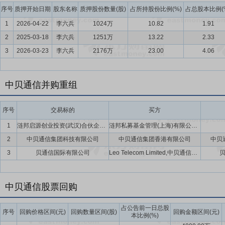
序号
质押开始日期
股东名称
质押股份数量(股)
占所持股份比例(%)
占总股本比例(
1
2026-04-22
李六兵
1024万
10.82
1.91
2
2025-03-18
李六兵
1251万
13.22
2.33
3
2026-03-23
李六兵
2176万
23.00
4.06
中贝通信并购重组
序号
交易标的
买方
1
涟邦启源创业投资(武汉)合伙企业(有限合伙)(暂定名)
涟邦私募基金管理(上海)有限公司,中贝通信集团股份有限公司,弈策管理咨询(海南)有限公司
2
中贝通信集团科技有限公司
中贝通信集团香港有限公司
中贝
3
贝通信国际有限公司
Leo Telecom Limited,中贝通信集团科技有限公司
中贝通信股票回购
占公告前一日总股
序号
回购价格区间(元)
回购数量区间(股)
回购金额区间(元)
本比例(%)