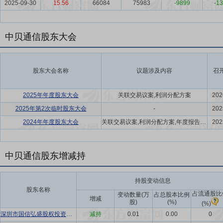
2025-09-30
15.56
66084
75983
-9899
-13
中贝通信股东大会
股东大会名称
议题涉及内容
召
2025年年度股东大会
关联交易议案,利润分配方案
202
2025年第2次临时股东大会
-
202
2024年年度股东大会
关联交易议案,利润分配方案,年度报告(摘要)议案
202
中贝通信股东增减持
持股变动信息
股东名称
占流通股比
变动数量(万
占总股本比例
增减
股)
(%)
(%)
深圳市国信弘盛股权投资基金(有限合伙)
减持
0.01
0.00
0