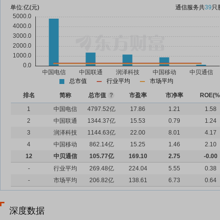
单位:
亿(元)
通信服务
共
39
只
总市值
行业平均
市场平均
排名
简称
总市值
?
市盈率
市净率
ROE(%
1
中国电信
4797.52亿
17.86
1.21
1.58
2
中国联通
1344.37亿
15.53
0.79
1.24
3
润泽科技
1144.63亿
22.00
8.01
4.17
4
中国移动
862.14亿
15.25
1.46
2.10
12
中贝通信
105.77亿
169.10
2.75
-0.00
-
行业平均
269.48亿
224.04
5.55
0.38
-
市场平均
206.82亿
138.61
6.73
0.64
深度数据