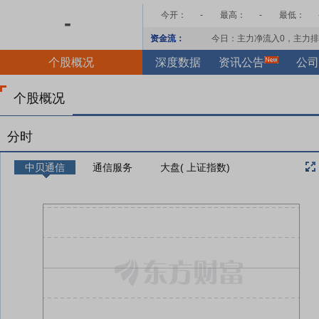
今开：
-
最高：
-
最低：
-
资金流：
今日：主力净流入
0
，主力排
个股概况
深度数据
资讯公告
公司
个股概况
分时
中贝通信
通信服务
大盘( 上证指数)