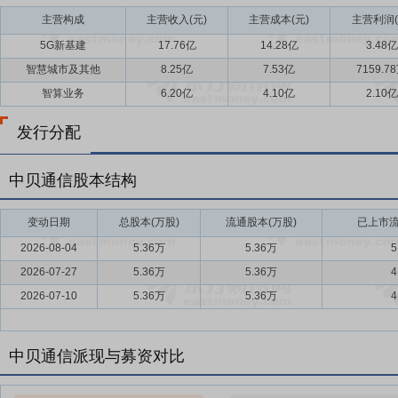
主营构成
主营收入(元)
主营成本(元)
主营利润(
5G新基建
17.76亿
14.28亿
3.48亿
智慧城市及其他
8.25亿
7.53亿
7159.7
智算业务
6.20亿
4.10亿
2.10亿
发行分配
中贝通信股本结构
变动日期
总股本(万股)
流通股本(万股)
已上市流
2026-08-04
5.36万
5.36万
5
2026-07-27
5.36万
5.36万
4
2026-07-10
5.36万
5.36万
4
中贝通信派现与募资对比