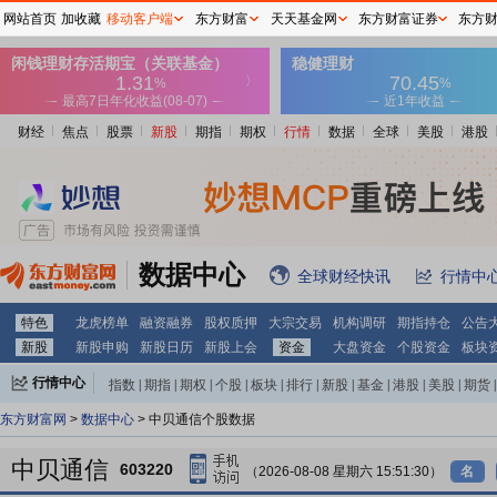
网站首页
加收藏
移动客户端
东方财富
天天基金网
东方财富证券
东方
财经
焦点
股票
新股
期指
期权
行情
数据
全球
美股
港股
数据中心
全球财经快讯
行情中
特色
龙虎榜单
融资融券
股权质押
大宗交易
机构调研
期指持仓
公告
新股
新股申购
新股日历
新股上会
资金
大盘资金
个股资金
板块
行情中心
指数
|
期指
|
期权
|
个股
|
板块
|
排行
|
新股
|
基金
|
港股
|
美股
|
期货
|
外汇
|
黄金
|
自选股
|
自选基金
东方财富网
>
数据中心
> 中贝通信个股数据
中贝通信
603220
（2026-08-08 星期六 15:51:30）
名