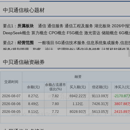
中贝通信核心题材
要点1：
所属板块
通信 通信服务 通信工程及服务 湖北板块 2026中
DeepSeek概念 算力概念 CPO概念 F5G概念 激光雷达 储能概念 6G
要点2：
经营范围
一般项目:5G通信技术服务,信息系统集成服务,信
服务(规划管理、勘察、设计、监理除外);通信设备销售,计算机软硬件及
技术进出口,进出口代理,以自有资金从事投资活动,物业管理,光电子器件
中贝通信融资融券
术服务,配电开关控制设备销售,新兴能源技术研发,充电桩销售,电动汽
目:建设工程施工,建筑智能化系统设计,输电、供电、受电电力设施的安
融资
批准后方可开展经营活动,具体经营项目以相关部门批准文件或许可证件
交易时间
余额占流通市
要点3：
5G新基建业务
余额(元)
公司从事5G新基建业务，为客户提供包括5
买入额(元)
偿还额(元)
净买入(元
值比(%)
规划与设计、项目实施与交付、系统网络维护的项目全生命周期一体化
2026-08-07
8.27亿
7.82
6942.22万
9113.09万
-2170.87
国铁塔的重要服务商；同时，公司在国际“一带一路”沿线国家开展EP
2026-08-06
8.49亿
7.80
1.12亿
7426.31万
3807.88
伴。公司加速推进5G-A/5.5G商用部署，推进工业互联网项目融合
2026-08-05
8.11亿
7.72
8028.93万
5613.05万
2415.89
要点4：
智算业务
公司面向运营商、云服务商、AI大模型企业等客户
要点5：
智慧城市及其他业务
公司致力于成为智慧城市建设的参与者