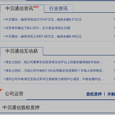
要点10：
丰富的行业经验和专业能力
公司经过三十多年的发展，对市
公司拥有通信网络、信息与智能化、机电和计算机网络、智算算力集群
中贝通信资讯
行业资讯
栈式服务能力，打造了一支能够在复杂环境条件下为客户高质高效提供
.
和服务。
中贝通信：融资净偿还2170.87万元，融资余额8.27亿元
.
要点11：
面向全国及海外的业务布局和驻地服务能力
公司已在全国近
共享单车概念下跌1.92%，主力资金净流出10股
.
务，根据业务区域与项目专业在当地配备专业技术团队，提升了公司服
中贝通信：融资净买入3807.88万元，融资余额8.49亿元
要点12：
产业链优势
公司在通信信息产业领域三十多年来的努力耕耘
商以及人工智能、6G、卫星互联网等产业链头部厂家建立了长期稳定
中贝通信互动易
业发展方向、获取前沿技术和新业务拓展给予了有力的支撑。
.
谭女士您好，咱公司董事长在投资者互动平台上回复积极维稳8月份的解禁，我们要积极采
要点13：
全生命周期项目管理体系优势
公司在不断研究行业内外不同
.
点过程控制为核心的全生命周期项目管理体系，对项目预算管理、实施
谭女士您好，①咱公司中标的7.4亿合同最近有进展吗？市场上有些噪音希望贵公司积极
.
命周期项目管理体系的不断提升，促进公司实时项目清单问题管理，提
请问公司中标湖北宜昌点军华云智能算力枢纽中心项目，中标金额约合人民币7.4亿元。
智算业务的全面实行，确保了公司竞争优势。
要点14：
研发与技术优势
公司坚持以客户需求和业务发展为导向，聚
公司运营
股权质押
并购
心、智慧城市和智慧能源等提供解决方案。积极引进与提高各类技术人
中贝通信股权质押