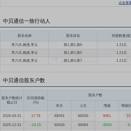
点击查
中贝通信一致行动人
股东名称
股东排名
持股数量(股
李六兵,梅漫,李云
第1,第2,第6
1.21亿
李六兵,梅漫,李云
第1,第3,第5
1.21亿
李六兵,梅漫,李云
第1,第3,第7
1.21亿
中贝通信股东户数
股东户数
股东户数统计
区间涨跌幅
截止日
(%)
本次
上次
增减
增减比
2026-03-31
17.79
69091
60030
9061
15
2025-12-31
-14.15
60030
66084
-6054
-9