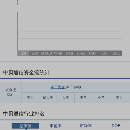
RSI
KDJ
MACD
W%R
DMI
BIAS
OBV
CCI
ROC
中贝通信资金流统计
今日资金
(今日涨幅
)
资金流
统计
主力
超大单
大单
中单
小单
主力
中贝通信行业排名
总市值
市盈率
市净率
ROE