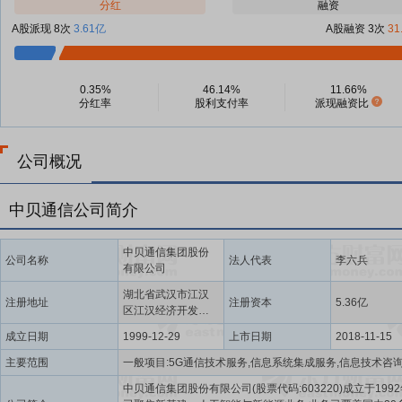
分红
融资
A股派现 8次
3.61亿
A股融资 3次
31
0.35%
46.14%
11.66%
分红率
股利支付率
派现融资比
公司概况
中贝通信公司简介
中贝通信集团股份
公司名称
法人代表
李六兵
有限公司
湖北省武汉市江汉
注册地址
注册资本
5.36亿
区江汉经济开发区
江兴路1号
成立日期
1999-12-29
上市日期
2018-11-15
主要范围
中贝通信集团股份有限公司(股票代码:603220)成立于1992