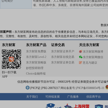
公司简介
司聚焦新基建、人工智能与新能源业务,业务已覆盖国内30
省、市(区)和中东、东南亚、非洲等海外国家;公司始终坚持
户服务为中心”的经营宗旨和“永远是朋友”的企业文化,坚持
内协调发展。中贝通信致力于提供涵盖建设、运维、调度
服务的一体化解决方案,确保国内领先的全栈算力服务商。
密围绕人工智能技术拓展,AIGC技术应用,推动数字分身等
数据
育、医疗等垂类行业场景深度融合落地与价值变现,打造AI
应用案例和人工智能创新型应用企业,积极探索智慧城市与
郑重声明：
东方财富网发布此信息的目的在于传播更多信息，与本站立场无关。东方
领域创新应用场景。中贝通信依托新能源智能化产线,提升
性、完整性、有效性、及时性、原创性等。相关信息并未经过本网站证实，不对您构
离子电池系统集成能力与生产销售能力,拓展工商业储能系
用场景。
东方财富
东方财富产品
证券交易
关注东方财富
东方财富免费版
东方财富证券开户
东方财富网微博
东方财富Level-2
东方财富在线交易
东方财富网微信
东方财富策略版
东方财富证券交易
意见与建议
妙想投研助理
扫一扫下载
Choice金融终端
APP
信息网络传播视听节目许可证：0908328号 经营证券期货业务许可证编号：91310
沪ICP证:沪B2-20070217
网站备案号:沪ICP备05006054号-11
关于我们
可持续发展
广告服务
供应商平台