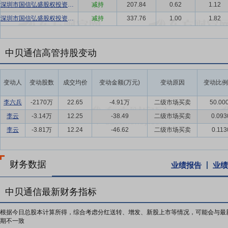
深圳市国信弘盛股权投资基金(有限合伙)
减持
207.84
0.62
1.12
深圳市国信弘盛股权投资基金(有限合伙)
减持
337.76
1.00
1.82
中贝通信高管持股变动
变动人
变动股数
成交均价
变动金额(万元)
变动原因
变动比例
李六兵
-2170万
22.65
-4.91万
二级市场买卖
50.00
李云
-3.14万
12.25
-38.49
二级市场买卖
0.093
李云
-3.81万
12.24
-46.62
二级市场买卖
0.113
财务数据
业绩报告
业绩
中贝通信最新财务指标
根据今日总股本计算所得，综合考虑分红送转、增发、新股上市等情况，可能会与最
期不一致