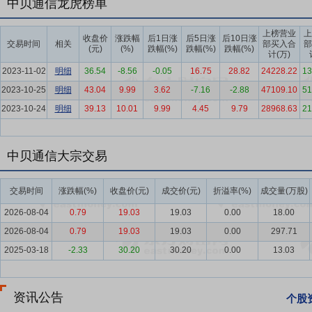
中贝通信龙虎榜单
方案。智慧城市项目涵盖专用通信网络、计算机网络、视频监控、智慧
设，拓展布局智慧出行业务。公司积极布局新能源业务。公司主要从事
上榜营业
上
收盘价
涨跌幅
后1日涨
后5日涨
后10日涨
交易时间
相关
部买入合
部
业用户提供储能系统。公司子公司中贝光电开展光电子器件产品制造，
(元)
(%)
跌幅(%)
跌幅(%)
跌幅(%)
计(万)
要点6：
通信业
2025年，中国通信业在复杂经济环境中展现出强劲韧
2023-11-02
明细
36.54
-8.56
-0.05
16.75
28.82
24228.22
13
据、移动物联网、数据中心等新兴业务收入达4508亿元，同比增长4.7%
2023-10-25
明细
43.04
9.99
3.62
-7.16
-2.88
47109.10
51
的15.2%提升至2025年的25.7%，五年提升10.5个百分点，成为行
2023-10-24
明细
39.13
10.01
9.99
4.45
9.79
28968.63
21
要点7：
人工智能产业
2025年，中国人工智能产业延续高速增长态
能+"行动的意见》，要求大力推进人工智能规模化商业化应用。语言
中贝通信大宗交易
进，各类智能体深度融入生产生活，成为经济增长的新引擎。AI Age
要点8：
智算产业
智算基础设施建设进入规模化部署阶段。随着我国
交易时间
涨跌幅(%)
收盘价(元)
成交价(元)
折溢率(%)
成交量(万股)
智算大集群并形成集聚效应成为智算产业的发展方向。据工信部数据，2
2026-08-04
0.79
19.03
19.03
0.00
18.00
94.4EFLOPS，同比增长87.6%。
2026-08-04
0.79
19.03
19.03
0.00
297.71
要点9：
动力电池行业
2025年是中国商用车市场走出调整期的关键
2025-03-18
-2.33
30.20
30.20
0.00
13.03
车产销分别完成426.1万辆和429.6万辆，同比增长12%和10.9%
率达到26.9%，整体保持高增速，在城配、环卫、公交等场景渗透率快
中国动力电池行业量质齐升，装车量达769.7GWh，同比增长40.4%。
资讯公告
个股