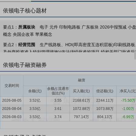
依顿电子核心题材
要点1：
所属板块
电子 元件 印制电路板 广东板块 2026中报预减 小
概念 央国企改革 苹果概念
要点2：
经营范围
生产线路板、HDI(即高密度互连积层板)印刷线路
及外商投资准入特别管理措施)(依法须经批准的项目,经相关部门批准后
要点3：
印制电路板的研发、生产和销售业务
公司自成立以来始终专
依顿电子融资融券
具有高精度、高密度、高可靠性的特点，已广泛应用于汽车电子、计算
要点4：
印制电路板制造业
在服务器/数据储存、人工智能、云计算、
融资
交易时间
Prismark2025年第四季度的研究报告，2025年全球PCB产值约为8
余额占流通市
余额(元)
买入额(元)
偿还额(元)
净买入(元
值比(%)
速，这反映了PCB行业的产品结构正在调整，高端产品占比逐渐提高。202
2026-08-05
3.52亿
3.55
2168.61万
2244.11万
-75.50万
到约1,233.48亿美元，总体保持平稳增长。
2026-08-04
3.53亿
3.61
1072.88万
1073.88万
-1.00万
要点5：
客户优势——优质的客户资源和良好的行业口碑
公司坚持“
2026-08-03
3.53亿
3.74
797.14万
804.13万
-6.99万
水平、生产能力、产品和服务质量、成本控制、快速响应等多方面的优
的“优秀企业”荣誉及众多知名企业授予的“卓越供应链奖”、“质量品质标杆
第一名”、“供应商评价A(最优级)”、“质量优秀协作奖”、“臻质服务奖”