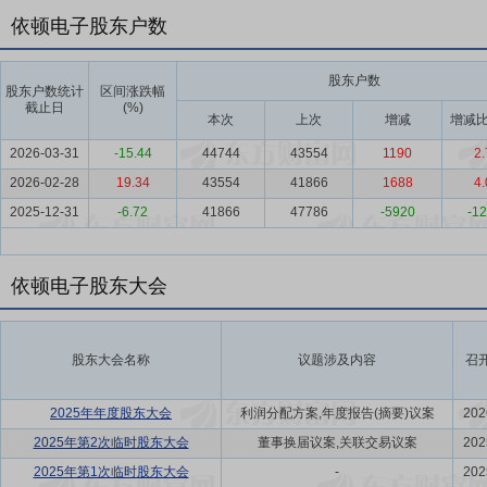
依顿电子股东户数
股东户数
股东户数统计
区间涨跌幅
截止日
(%)
本次
上次
增减
增减比
2026-03-31
-15.44
44744
43554
1190
2.
2026-02-28
19.34
43554
41866
1688
4.
2025-12-31
-6.72
41866
47786
-5920
-12
依顿电子股东大会
股东大会名称
议题涉及内容
召
2025年年度股东大会
利润分配方案,年度报告(摘要)议案
202
2025年第2次临时股东大会
董事换届议案,关联交易议案
202
2025年第1次临时股东大会
-
202