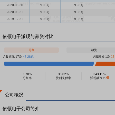
2020-06-30
9.98万
9.98万
2020-03-31
9.98万
9.98万
2019-12-31
9.98万
9.98万
依顿电子派现与募资对比
分红
融资
A股派现 17次
47.28亿
A股融资 1次
13
1.70%
36.02%
343.15%
分红率
股利支付率
派现融资比
公司概况
依顿电子公司简介