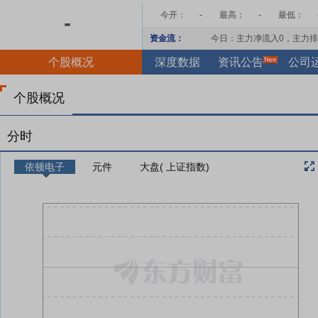
今开：
-
最高：
-
最低：
-
资金流：
今日：主力净流入
0
，主力排
个股概况
深度数据
资讯公告
公司
个股概况
分时
依顿电子
元件
大盘( 上证指数)