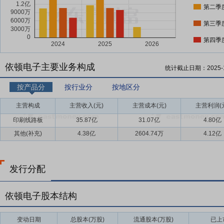
第二季
第三季
第四季
依顿电子主要业务构成
统计截止日期：
2025-
按产品分
按行业分
按地区分
主营构成
主营收入(元)
主营成本(元)
主营利润(
印刷线路板
35.87亿
31.07亿
4.80亿
其他(补充)
4.38亿
2604.74万
4.12亿
发行分配
依顿电子股本结构
变动日期
总股本(万股)
流通股本(万股)
已上