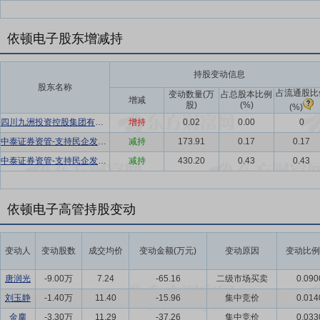
依顿电子股东增减持
持股变动信息
股东名称
占流通股比
变动数量(万
占总股本比例
增减
股)
(%)
(%)
四川九洲投资控股集团有限公司
增持
0.02
0.00
0
中泰证券资管-支持民企发展中泰资管2号FOF集合资管计划-证券行业支持民企发展系列之中泰资管49号单一资产管理计划
减持
173.91
0.17
0.17
中泰证券资管-支持民企发展中泰资管2号FOF集合资管计划-证券行业支持民企发展系列之中泰资管49号单一资产管理计划
减持
430.20
0.43
0.43
依顿电子高管持股变动
变动人
变动股数
成交均价
变动金额(万元)
变动原因
变动比例
唐润光
-9.00万
7.24
-65.16
二级市场买卖
0.090
刘玉静
-1.40万
11.40
-15.96
集中竞价
0.014
金鏖
-3.30万
11.29
-37.26
集中竞价
0.033