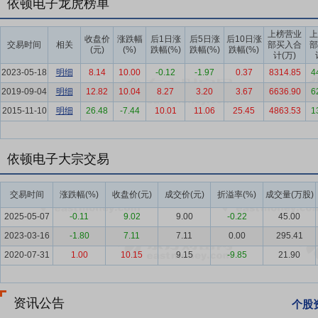
依顿电子龙虎榜单
要点6：
技术优势——领先的技术能力与研发创新能力
公司一直以来
上榜营业
上
司凭着领先的研发创新能力及技术优势，被认定为国家高新技术企业、
收盘价
涨跌幅
后1日涨
后5日涨
后10日涨
交易时间
相关
部买入合
部
(元)
(%)
跌幅(%)
跌幅(%)
跌幅(%)
的团体标准《名优高新技术产品评价规范》发布实施。目前公司已掌握
计(万)
术领域的核心竞争力。
2023-05-18
明细
8.14
10.00
-0.12
-1.97
0.37
8314.85
4
2019-09-04
明细
12.82
10.04
8.27
3.20
3.67
6636.90
6
要点7：
品质优势——坚持“依品质而生”，拥有完善的品质管控体系
2015-11-10
品品质的持续提升，进一步优化了全面质量管理体系。为了满足国际知名
明细
26.48
-7.44
10.01
11.06
25.45
4863.53
1
ISO14001、IATF16949、ISO13485、ISO45001、QC800
（RBA）认证，凭借高水平的信息安全管理水平已获得TISAX认证
依顿电子大宗交易
为产品质量提供坚实的技术保障手段，有效提升了产品良率，并已获得C
要点8：
信息化优势——数字化、智能化、精细化的生产制造体系
公
交易时间
涨跌幅(%)
收盘价(元)
成交价(元)
折溢率(%)
成交量(万股)
达到了行业先进水平，提升了整体工时效率、节省了人工成本，有效提
2025-05-07
-0.11
9.02
9.00
-0.22
45.00
计、生产排产到智能仓储环节的全流程控制，并针对每一道生产工序自
2023-03-16
-1.80
7.11
7.11
0.00
295.41
控，生产效率得到大幅提升、生产成本得到有效改善。
2020-07-31
1.00
10.15
9.15
-9.85
21.90
要点9：
服务优势——完善的销售服务体系
公司坚持“以客户为中心
点，组成覆盖全球主要客户群的销售服务网络，配备专业的销售和技术服
全面提升NPI（新产品导入）能力，快速响应客户的各类产品需求。
资讯公告
个股