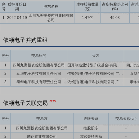
序
质押开始日
质押股份数量
占所持股份比例
占总
股东名称
号
期
(股)
(%)
四川九洲投资控股集团有限
1
2022-04-19
1.47亿
49.03
公司
依顿电子并购重组
序号
交易标的
买方
1
四川九洲投资控股集团有限公司
国开制造业转型升级基金(有限合伙)
四川九
2
泰华电子科技有限责任公司
依顿(香港)电子科技有限公司,广东依顿电子科技股份有限公司
泰华
3
泰华电子科技有限责任公司
依顿(香港)电子科技有限公司,广东依顿电子科技股份有限公司
泰华
依顿电子关联交易
序号
交易方
关联关系
交易金额(元)
1
四川九洲投资控股集团有限公司
控股股东
-
2
腾达置业有限公司
其它关联关系
-