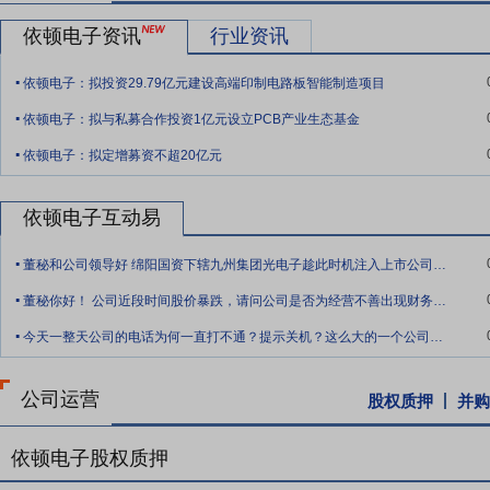
要点10：
管理优势——优秀的管理团队
公司核心管理团队基本保持稳
经验，具备敏锐的市场洞察能力、应变和创新能力。同时，公司拥有完
依顿电子资讯
行业资讯
公司长远发展奠定了坚实的人才基础。
.
依顿电子：拟投资29.79亿元建设高端印制电路板智能制造项目
要点11：
资本优势——优良的财务状况及资本结构
公司非常重视经营
.
融机构保持了密切的合作关系，现金流状况良好，资产负债率长期处于
依顿电子：拟与私募合作投资1亿元设立PCB产业生态基金
.
依顿电子：拟定增募资不超20亿元
依顿电子互动易
.
董秘和公司领导好 绵阳国资下辖九州集团光电子趁此时机注入上市公司，岂不好 难道等
.
董秘你好！ 公司近段时间股价暴跌，请问公司是否为经营不善出现财务问题？或者是说公
.
今天一整天公司的电话为何一直打不通？提示关机？这么大的一个公司，投资者热线电话在
公司运营
股权质押
并购
依顿电子股权质押