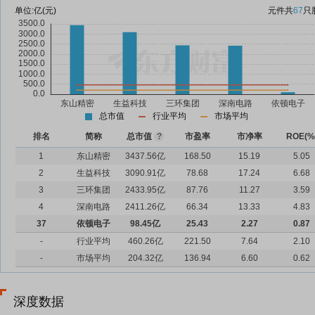
单位:
亿(元)
元件
共
67
只
总市值
行业平均
市场平均
排名
简称
总市值
?
市盈率
市净率
ROE(%
1
东山精密
3437.56亿
168.50
15.19
5.05
2
生益科技
3090.91亿
78.68
17.24
6.68
3
三环集团
2433.95亿
87.76
11.27
3.59
4
深南电路
2411.26亿
66.34
13.33
4.83
37
依顿电子
98.45亿
25.43
2.27
0.87
-
行业平均
460.26亿
221.50
7.64
2.10
-
市场平均
204.32亿
136.94
6.60
0.62
深度数据