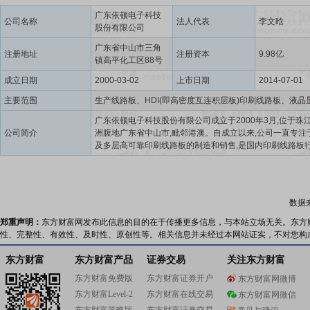
广东依顿电子科技
公司名称
法人代表
李文晗
股份有限公司
广东省中山市三角
注册地址
注册资本
9.98亿
镇高平化工区88号
成立日期
2000-03-02
上市日期
2014-07-01
主要范围
广东依顿电子科技股份有限公司成立于2000年3月,位于珠
公司简介
洲腹地广东省中山市,毗邻港澳。自成立以来,公司一直专注
及多层高可靠印刷线路板的制造和销售,是国内印刷线路板
领先者之一。公司凭借在精细化管理、工艺改进、技术创
客户集中度、区位优势等方面的显著综合优势,连续多年入
研究机构N.T.Information发布的世界PCB制造企业百强以
印制电路行业协会(CPCA)发布的中国PCB百强企业,被CP
数据
优秀民族品牌企业。2024年位列中国内资PCB百强企业第1
郑重声明：
东方财富网发布此信息的目的在于传播更多信息，与本站立场无关。东方
性、完整性、有效性、及时性、原创性等。相关信息并未经过本网站证实，不对您构
东方财富
东方财富产品
证券交易
关注东方财富
东方财富免费版
东方财富证券开户
东方财富网微博
东方财富Level-2
东方财富在线交易
东方财富网微信