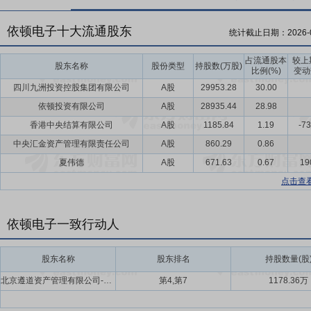
依顿电子十大流通股东
统计截止日期：
2026-
占流通股本
较上
股东名称
股份类型
持股数(万股)
比例(%)
变动
四川九洲投资控股集团有限公司
A股
29953.28
30.00
依顿投资有限公司
A股
28935.44
28.98
香港中央结算有限公司
A股
1185.84
1.19
-73
中央汇金资产管理有限责任公司
A股
860.29
0.86
夏伟德
A股
671.63
0.67
19
点击查
依顿电子一致行动人
股东名称
股东排名
持股数量(股
北京遵道资产管理有限公司-遵道资产-私募学院明星7号医疗私募基金,北京遵道资产管理有限公司-遵道稳健价值私募基金
第4,第7
1178.36万