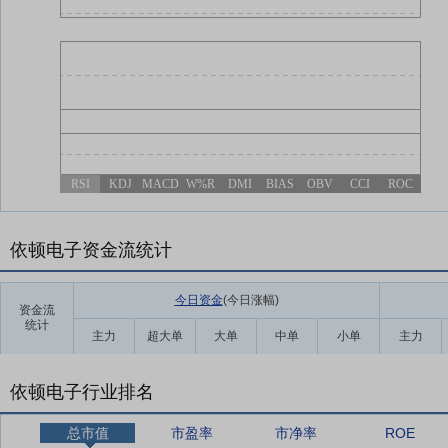
RSI
KDJ
MACD
W%R
DMI
BIAS
OBV
CCI
ROC
依顿电子资金流统计
今日资金
(今日涨幅
)
资金流
统计
主力
超大单
大单
中单
小单
主力
依顿电子行业排名
总市值
市盈率
市净率
ROE