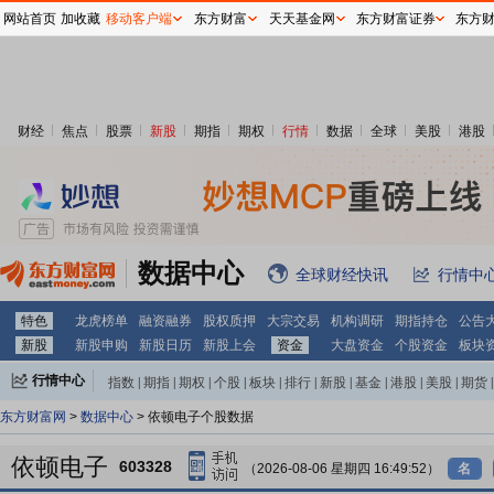
网站首页
加收藏
移动客户端
东方财富
天天基金网
东方财富证券
东方
财经
焦点
股票
新股
期指
期权
行情
数据
全球
美股
港股
数据中心
全球财经快讯
行情中
特色
龙虎榜单
融资融券
股权质押
大宗交易
机构调研
期指持仓
公告
新股
新股申购
新股日历
新股上会
资金
大盘资金
个股资金
板块
行情中心
指数
|
期指
|
期权
|
个股
|
板块
|
排行
|
新股
|
基金
|
港股
|
美股
|
期货
|
外汇
|
黄金
|
自选股
|
自选基金
东方财富网
>
数据中心
> 依顿电子个股数据
依顿电子
603328
（2026-08-06 星期四 16:49:52）
名