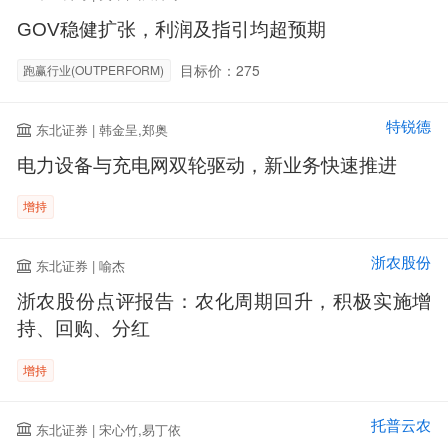
GOV稳健扩张，利润及指引均超预期
目标价：275
跑赢行业(OUTPERFORM)
特锐德
东北证券 | 韩金呈,郑奥
电力设备与充电网双轮驱动，新业务快速推进
增持
浙农股份
东北证券 | 喻杰
浙农股份点评报告：农化周期回升，积极实施增
持、回购、分红
增持
托普云农
东北证券 | 宋心竹,易丁依