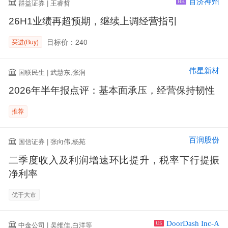
百济神州
群益证券 | 王睿哲
HK
26H1业绩再超预期，继续上调经营指引
目标价：240
买进(Buy)
伟星新材
国联民生 | 武慧东,张润
2026年半年报点评：基本面承压，经营保持韧性
推荐
百润股份
国信证券 | 张向伟,杨苑
二季度收入及利润增速环比提升，税率下行提振
净利率
优于大市
DoorDash Inc-A
中金公司 | 吴维佳,白洋等
US