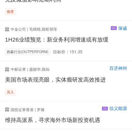
推荐
保诚
中金公司 | 毛晴晴,陈昕韬等
HK
1H26业绩预览：新业务利润增速或有放缓
目标价：151.35
跑赢行业(OUTPERFORM)
百济神州
中邮证券 | 盛丽华,陈灿
美国市场表现亮眼，实体瘤研发高效推进
买入
信义能源
国投证券香港 | 罗璐
HK
维持高派系，寻求海外市场新投资机遇