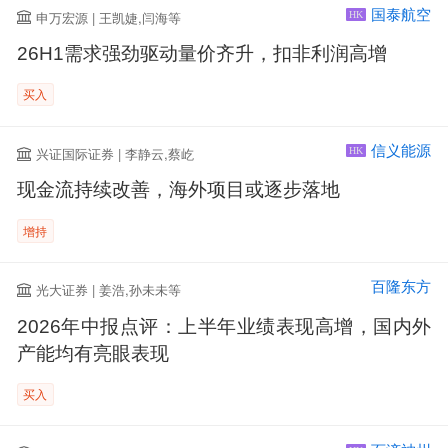
国泰航空
申万宏源 | 王凯婕,闫海等
HK
26H1需求强劲驱动量价齐升，扣非利润高增
买入
信义能源
兴证国际证券 | 李静云,蔡屹
HK
现金流持续改善，海外项目或逐步落地
增持
百隆东方
光大证券 | 姜浩,孙未未等
2026年中报点评：上半年业绩表现高增，国内外
产能均有亮眼表现
买入