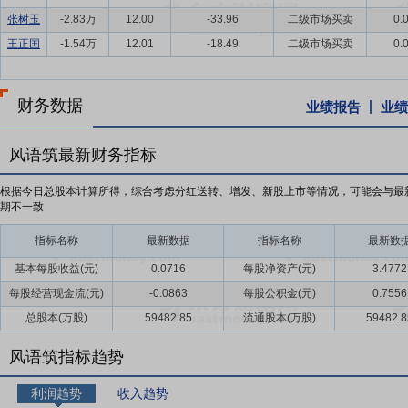
张树玉
-2.83万
12.00
-33.96
二级市场买卖
0.
王正国
-1.54万
12.01
-18.49
二级市场买卖
0.
财务数据
业绩报告
业绩
风语筑最新财务指标
根据今日总股本计算所得，综合考虑分红送转、增发、新股上市等情况，可能会与最
期不一致
指标名称
最新数据
指标名称
最新数
基本每股收益(元)
0.0716
每股净资产(元)
3.4772
每股经营现金流(元)
-0.0863
每股公积金(元)
0.7556
总股本(万股)
59482.85
流通股本(万股)
59482.8
风语筑指标趋势
利润趋势
收入趋势