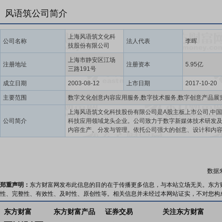
风语筑公司简介
上海风语筑文化科
公司名称
法人代表
李晖
技股份有限公司
上海市静安区江场
注册地址
注册资本
5.95亿
三路191号
成立日期
2003-08-12
上市日期
2017-10-20
主要范围
上海风语筑文化科技股份有限公司是A股主板上市公司,中
公司简介
科技应用领域龙头企业。公司致力于数字新媒体技术研发
内容生产、分发与管理。依托公司强大的创意、设计和内
能力,结合长年积累的CG特效、人机交互、裸眼3D、全息
5G云XR、AIGC、大数据可视化等关键技术手段,公司的产
统广泛应用于政务服务、城市文化体验、数字展示、文化
广电MCN、新零售体验及数字艺术消费等众多领域。5G时
数据
来将促进数字科技的颠覆性变革,公司将以5G“新基建”为战略
加强5G后端应用,加大对5G实时云渲染,全息现实,VR、AR
郑重声明：
东方财富网发布此信息的目的在于传播更多信息，与本站立场无关。东方
MR,4K/8K超高清视频等数字新媒体技术的投入,强化数字文
性、完整性、有效性、及时性、原创性等。相关信息并未经过本网站证实，不对您构
开发、打造及运营能力,巩固数字内容的生产制作及场景供给
力争成为全球新媒体数字科技的超前引领者及优质数字内
东方财富
东方财富产品
证券交易
关注东方财富
道服务商。风语筑的未来已来,好玩的时候才刚刚开始。风