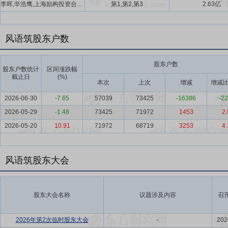
李晖,辛浩鹰,上海励构投资合伙企业(有限合伙)
第1,第2,第3
2.63亿
风语筑股东户数
股东户数
股东户数统计
区间涨跌幅
截止日
(%)
本次
上次
增减
增减比
2026-06-30
-7.65
57039
73425
-16386
-22
2026-05-29
-1.48
73425
71972
1453
2.
2026-05-20
10.91
71972
68719
3253
4.
风语筑股东大会
股东大会名称
议题涉及内容
召
2026年第2次临时股东大会
-
202