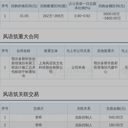
占公告前一日总股
要点13：
自愿锁定股份
自公司股票上市之日起三十六个月内,不转让
序号
回购价格区间(元)
回购数量区间(股)
回购金额区间(元)
本比例(%)
间接持有的该部分股份。
5600.00万
1
31.05
262万~269万
0.90~0.92
~5800.00万
要点14：
数字文化技术开发与应用研究中心建设项目
本项目投资总额为2
万元,硬件设备投入为14,281.78万元,软件设备投入为4,544.44万元,人员
风语筑重大合同
要点15：
展示体验营销中心建设项目
本项目投资总额为10,456.91
用为6,508.10万元,软件投资费用为690.86万元,基本预铺费为497.95
序号
合同名称
签署主体
与上市公司关系
其他签署方
与上
要点16：
三维城市展示及地理信息化项目
本项目投资总额为15,628.
鄂尔多斯科技创
资费用为9,505.75万元,人员费用为3,240.00万元,研究开发费用为420
新馆项目布展工
上海风语筑文化
鄂尔多斯市政府
1
程设计施工总承
科技股份有限公
公司本身
投资项目代建中
无
要点17：
股利分配
公司上市后将在足额计提法定公积金、任意公积金
包标段中标通知
司
心
书
以现金方式累计分配的利润不少于最近三年实现的年均可分配利润的30
要点18：
稳定股价措施
公司首次公开发行股票并上市后三年内,如公
风语筑关联交易
持股份、公司全体董事(独立董事除外)和高级管理人员增持公司股票以
序号
交易方
关联关系
交易金额(元)
1
李晖
实际控制人
540.00万
2
李晖
实际控制人
180.00万