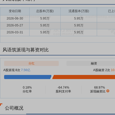
变动日期
总股本(万股)
流通股本(万股)
已上
2026-06-30
5.95万
5.95万
2026-05-27
5.95万
5.95万
2026-03-31
5.95万
5.95万
风语筑派现与募资对比
分红
融资
A股派现 8次
7.56亿
A股融资 2次
10
0.18%
-64.74%
68.97%
分红率
股利支付率
派现融资比
公司概况