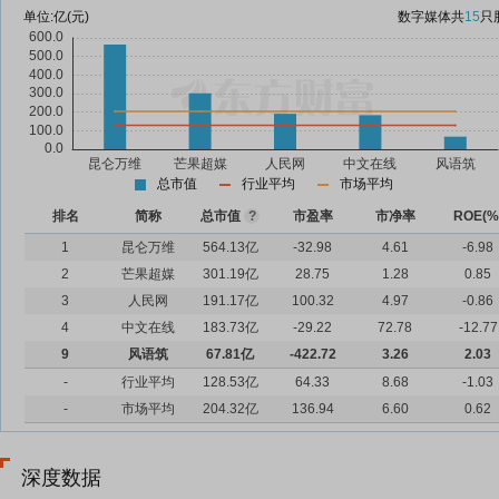
单位:
亿(元)
数字媒体
共
15
只
总市值
行业平均
市场平均
排名
简称
总市值
?
市盈率
市净率
ROE(%
1
昆仑万维
564.13亿
-32.98
4.61
-6.98
2
芒果超媒
301.19亿
28.75
1.28
0.85
3
人民网
191.17亿
100.32
4.97
-0.86
4
中文在线
183.73亿
-29.22
72.78
-12.77
9
风语筑
67.81亿
-422.72
3.26
2.03
-
行业平均
128.53亿
64.33
8.68
-1.03
-
市场平均
204.32亿
136.94
6.60
0.62
深度数据