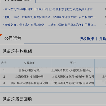
选全国文化企业30强、上海文化企业十强，获评国家文化产业示范基地
.
请问公司2026年5月31日和6月30日公司的股东总数分别是多少？谢谢
.
要点8：
客户资源与行业经验优势
凭借持续稳健经营，公司已构建覆
你好，董秘。近期公司股价持续低迷，叠加重大诉讼仲裁公告后股价跌停，请问管理层如何
字化体验空间，应用场景全面覆盖城市规划、文博展陈、科技科普、红
.
标杆项目的实施经验，为公司持续拓展市场、服务各类客户奠定了坚实
董秘您好，我有几个问题想请教： 1.请问公司目前已落地和签订的具身智能相关项目一
要点9：
全程一体化控制与全周期服务优势
数字化体验项目具有场景
公司运营
设计、集成实施、内容迭代至后期维护的全链条一体化服务体系。公司
股权质押
并购
项目高质量落地。同时，公司积极延伸服务链路，通过全周期管理提升项
风语筑并购重组
要点10：
复合型人才与创意团队优势
公司汇聚了一支结构多元、经验
化艺术素养与数字技术应用能力，能够深度理解项目内涵并实现创意落地
序号
核心人才支撑。
交易标的
买方
1
合资公司(暂定名)
上海风语筑文化科技股份有限公司,上海松应科技有限公司
要点11：
技术研发与数字内容体系化优势
公司长期坚持技术创新驱动
技术应用体系，形成标准化、体系化的数字内容研发与交付能力。通过
2
上海松应科技有限公司
上海风语筑文化科技股份有限公司
上
出的技术应用壁垒与规模化交付能力，为城市文化空间、数字文博、沉
3
浙江风语宙数字科技有限公司
上海风语筑文化科技股份有限公司
要点12：
拟3000万元获得良晓科技30%股权
2018年5月9日公告,
字化展示,其旗下的Wonderlabs工作室在高端商业展示领域拥有
风语筑股票回购
服务。据业绩承诺,良晓科技2018年度净利润不低于850万元,2019年度