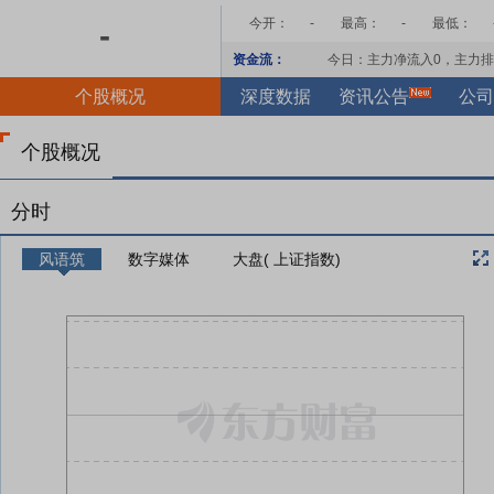
今开：
-
最高：
-
最低：
-
资金流：
今日：主力净流入
0
，主力排
个股概况
深度数据
资讯公告
公司
个股概况
分时
风语筑
数字媒体
大盘( 上证指数)