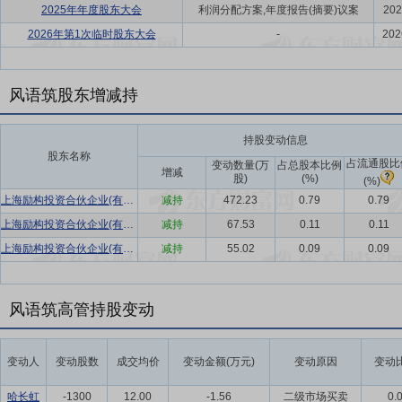
2025年年度股东大会
利润分配方案,年度报告(摘要)议案
202
2026年第1次临时股东大会
-
202
风语筑股东增减持
持股变动信息
股东名称
占流通股比
变动数量(万
占总股本比例
增减
股)
(%)
(%)
上海励构投资合伙企业(有限合伙)
减持
472.23
0.79
0.79
上海励构投资合伙企业(有限合伙)
减持
67.53
0.11
0.11
上海励构投资合伙企业(有限合伙)
减持
55.02
0.09
0.09
风语筑高管持股变动
变动人
变动股数
成交均价
变动金额(万元)
变动原因
变动比
哈长虹
-1300
12.00
-1.56
二级市场买卖
0.