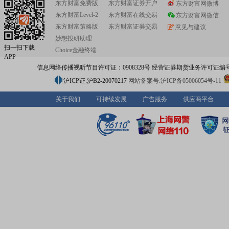
东方财富免费版
东方财富证券开户
东方财富网微博
意大楼作为国内数字文化展示行业内首幢复合型设计大楼,
东方财富Level-2
东方财富在线交易
20000m2LOFT办公空间,设计师用简洁流畅的空间设计语
东方财富网微信
特的设计理念,向这里的员工、客户及前来参观的人们传递
东方财富策略版
东方财富证券交易
意见与建议
筑的核心价值观和服务理念。整体设计秉承了“独栋、创意
妙想投研助理
化”理念,跨界式发展、颠覆式设计,创新打造成集数字科技
扫一扫下载
Choice金融终端
设计、艺术娱乐等多位一体娱乐性休闲创意设计工场。位
APP
二层的风语筑数字展示中心是一座集现代高科技声光电技
信息网络传播视听节目许可证：0908328号 经营证券期货业务许可证编号：91310
维立体展示馆,馆内精选国际一流、国内领先的展陈技术,如
实、数字沙盘、5D影院、超长高清无缝触摸屏、非触摸互
沪ICP证:沪B2-20070217
网站备案号:沪ICP备05006054号-11
影、互动飞屏、WIND-RENDER云渲染农场等等,多角度
筑的文化创意与技术革新。
关于我们
可持续发展
广告服务
供应商平台