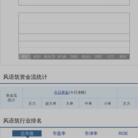
RSI
KDJ
MACD
W%R
DMI
BIAS
OBV
CCI
ROC
风语筑资金流统计
今日资金
(今日涨幅
)
资金流
统计
主力
超大单
大单
中单
小单
主力
风语筑行业排名
总市值
市盈率
市净率
ROE