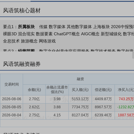
风语筑核心题材
要点1：
所属板块
传媒 数字媒体 其他数字媒体 上海板块 2026中报预
裸眼3D 混合现实 数据要素 ChatGPT概念 AIGC概念 新型城镇化 
全息技术 旅游概念 网络游戏
要点2：
经营范围
数字文化创意内容应用服务,数字技术服务,数字创
务(不含出版发行),文艺创作,专业设计服务,技术服务、技术开发、技
风语筑融资融券
务,项目策划与公关服务,信息咨询服务(不含许可类信息咨询服务),市场
系统集成服务,数据处理服务,动漫游戏开发,摄像及视频制作服务,人工
融资
建设工程设计,建设工程施工,舞台工程施工,建筑智能化系统设计,广告设
交易时间
咨询,品牌管理,工艺美术品及礼仪用品销售(象牙及其制品除外),建筑装
余额占流通市
余额(元)
买入额(元)
偿还额(元)
净买入(元
值比(%)
陶瓷基复合材料销售,3D打印基础材料销售,金属制品销售,软件销售,软件
2026-08-06
2.70亿
3.98
5153.12万
4409.87万
743.25万
互联网设备制造,普通露天游乐场所游乐设备制造(不含大型游乐设施),
2026-08-05
2.62亿
3.88
7734.75万
8967.57万
-1232.82
售,计算机软硬件及辅助设备零售,电子元器件与机电组件设备销售,电子
2026-08-04
2.75亿
4.15
8127.04万
6239.46万
1887.58
要点3：
城市策展业务
公司立足城市策展核心发展路径，深度融合“AI
造、城市公共文化场景营造、存量空间数字化更新、文旅商体融合策展、
+IP孵化+场景营造”的闭环体系，以AI技术驱动交互模式变革，推