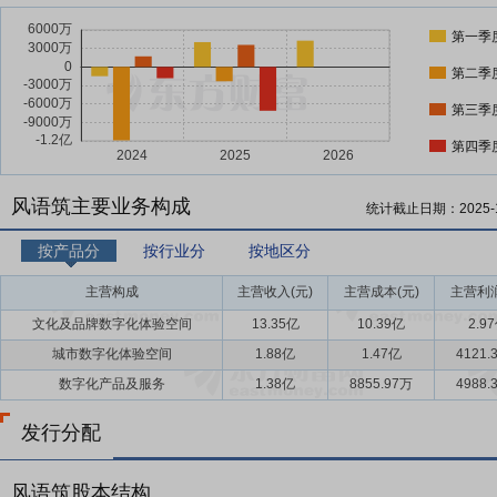
第一季
第二季
第三季
第四季
风语筑主要业务构成
统计截止日期：
2025-
按产品分
按行业分
按地区分
主营构成
主营收入(元)
主营成本(元)
主营利润
文化及品牌数字化体验空间
13.35亿
10.39亿
2.9
城市数字化体验空间
1.88亿
1.47亿
4121.
数字化产品及服务
1.38亿
8855.97万
4988.
发行分配
风语筑股本结构