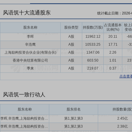
风语筑十大流通股东
统计截止日期：
2026-
占流通股本
较上
股东名称
股份类型
持股数(万股)
比例(%)
变动
李晖
A股
11962.12
20.11
-66
辛浩鹰
A股
10533.25
17.71
-3
上海励构投资合伙企业(有限合伙)
A股
1347.06
2.26
香港中央结算有限公司
A股
603.50
1.01
23
季来
A股
219.07
0.37
点击查
风语筑一致行动人
股东名称
股东排名
持股数量(股
李晖,辛浩鹰,上海励构投资合伙企业(有限合伙)
第1,第2,第3
2.45亿
李晖,辛浩鹰,上海励构投资合伙企业(有限合伙)
第1,第2,第3
2.38亿