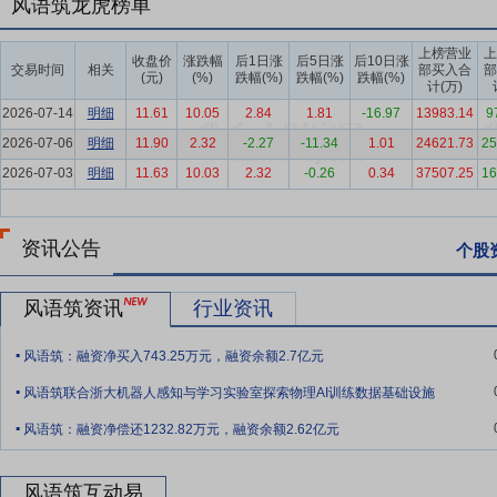
风语筑龙虎榜单
升级等核心需求。报告期内，公司高质量打造“东坡乐事”、淮北老电
明文化辨识度的复合体验空间；以工业遗存活化理念完成老电厂厂区更
上榜营业
上
收盘价
涨跌幅
后1日涨
后5日涨
后10日涨
交易时间
相关
部买入合
部
叙事创新强化文化表达，持续夯实“AI+体验经济”的底层内容能力与场
(元)
(%)
跌幅(%)
跌幅(%)
跌幅(%)
计(万)
2026-07-14
要点4：
文旅运营
明细
11.61
公司紧抓文旅消费复苏机遇，推动业务模式从“项目
10.05
2.84
1.81
-16.97
13983.14
9
理，以数字化手段活化非遗节气文化，相关实践获央视专题报道，成为
2026-07-06
明细
11.90
2.32
-2.27
-11.34
1.01
24621.73
25
上海在水一方科幻馆？三体未来学院等项目常态化运营与内容迭代更新
2026-07-03
明细
11.63
10.03
2.32
-0.26
0.34
37507.25
16
产运营能力与品牌溢价水平。
要点5：
科技产业协同
公司坚持以科技运营能力为支撑，积极推动前
资讯公告
个股
具身智能企业，共同打造杭州市具身智能展示与应用推广中心，深度参
地转化；与强脑科技（BrainCo）深化合作，运用数字化创意将非侵
风语筑资讯
行业资讯
示空间的具象化应用。同时，公司与松延动力达成战略合作，共同探索仿生
.
前瞻布局。
风语筑：融资净买入743.25万元，融资余额2.7亿元
.
要点6：
文化艺术业
2025年，数字化已由文化产业的辅助手段，演
风语筑联合浙大机器人感知与学习实验室探索物理AI训练数据基础设施
长的核心引擎，贡献率持续攀升，行业重心正加速从硬件规模扩张转向
.
字文化产业全面进入AI驱动的原生内容规模化应用阶段，内容生产体系正从传
风语筑：融资净偿还1232.82万元，融资余额2.62亿元
要点7：
品牌优势
公司始终以高品质创意设计与前沿技术落地为核心
风语筑互动易
精准满足各类个性化、沉浸式展示需求。历经多年深耕，公司在数字文