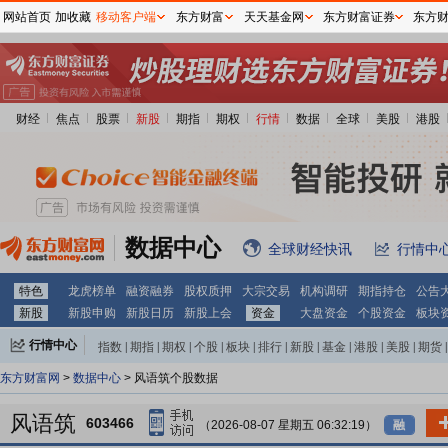
网站首页
加收藏
移动客户端
东方财富
天天基金网
东方财富证券
东方
财经
焦点
股票
新股
期指
期权
行情
数据
全球
美股
港股
数据中心
全球财经快讯
行情中
特色
龙虎榜单
融资融券
股权质押
大宗交易
机构调研
期指持仓
公告
新股
新股申购
新股日历
新股上会
资金
大盘资金
个股资金
板块
行情中心
指数
|
期指
|
期权
|
个股
|
板块
|
排行
|
新股
|
基金
|
港股
|
美股
|
期货
|
外汇
|
黄金
|
自选股
|
自选基金
东方财富网
>
数据中心
> 风语筑个股数据
风语筑
603466
（2026-08-07 星期五 06:32:19）
融