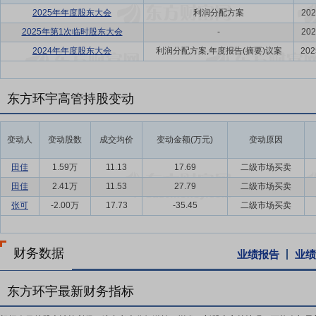
2025年年度股东大会
利润分配方案
202
2025年第1次临时股东大会
-
202
2024年年度股东大会
利润分配方案,年度报告(摘要)议案
202
东方环宇高管持股变动
变动人
变动股数
成交均价
变动金额(万元)
变动原因
田佳
1.59万
11.13
17.69
二级市场买卖
田佳
2.41万
11.53
27.79
二级市场买卖
张可
-2.00万
17.73
-35.45
二级市场买卖
财务数据
业绩报告
业绩
东方环宇最新财务指标