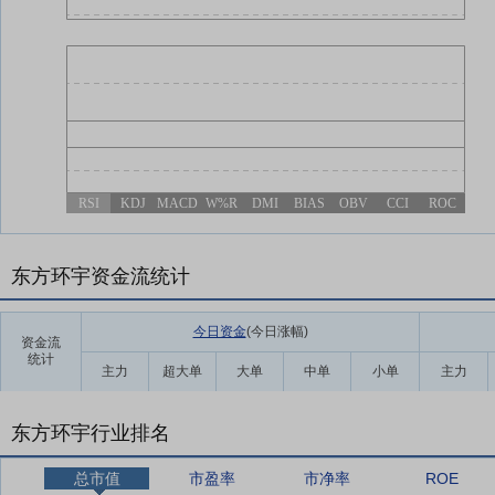
RSI
KDJ
MACD
W%R
DMI
BIAS
OBV
CCI
ROC
东方环宇资金流统计
今日资金
(今日涨幅
)
资金流
统计
主力
超大单
大单
中单
小单
主力
东方环宇行业排名
总市值
市盈率
市净率
ROE