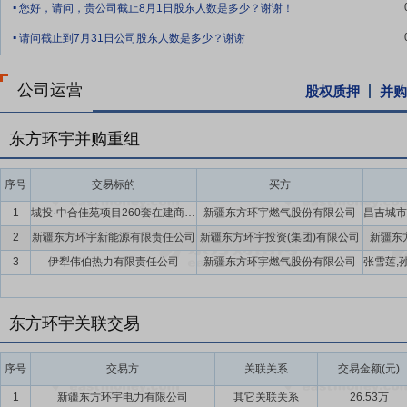
您好，请问，贵公司截止8月1日股东人数是多少？谢谢！
预防控制层面，公司以“防治结合、预防为主”为方针，深入开展风险
.
统消除各类安全隐患，从源头上杜绝事故的发生。在管理理念上，全面
请问截止到7月31日公司股东人数是多少？谢谢
化于心、外化于形。公司高度重视科技赋能安全生产，公司各场站及输配
测、故障预警与远程操控，通过安全监管平台，有效提升安全生产的可
公司运营
股权质押
并购
证，建立风险分级管控与隐患排查治理双重预防机制，持续提升本质安
要点10：
运营管理优势
经过25年的发展，公司在天然气管网建设、
东方环宇并购重组
面积累了丰富的理论及实践经验，拥有一批业务素质优秀、对公司高度
的人才发展战略，核心团队及专业人才队伍成熟、稳定，为公司提供了
序号
交易标的
买方
要点11：
自愿锁定股份
自公司股票上市之日起三十六个月内,不转让
1
城投·中合佳苑项目260套在建商品房
新疆东方环宇燃气股份有限公司
间接持有的该部分股份。
2
新疆东方环宇新能源有限责任公司
新疆东方环宇投资(集团)有限公司
新疆东
要点12：
昌吉市城镇天然气改扩建工程
本项目总投资为56,141.1
3
伊犁伟伯热力有限责任公司
新疆东方环宇燃气股份有限公司
建设投资其他费用。本募集资金投资项目包括门站建设、调压站建设、
要点13：
工业设备安装项目
本项目总投资为12,202.40万元,其中
东方环宇关联交易
用。通过对新疆市场和城镇化建设以及煤化工、石油化工国内外分析,
3PE防腐钢管以及非标钢制设备压力容器。
序号
交易方
关联关系
交易金额(元)
要点14：
股利分配
公司上市后将在足额计提法定公积金、任意公积金
1
新疆东方环宇电力有限公司
其它关联关系
26.53万