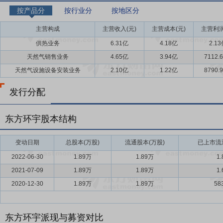
按产品分
按行业分
按地区分
主营构成
主营收入(元)
主营成本(元)
主营利润
供热业务
6.31亿
4.18亿
2.1
天然气销售业务
4.65亿
3.94亿
7112.
天然气设施设备安装业务
2.10亿
1.22亿
8790.
发行分配
东方环宇股本结构
变动日期
总股本(万股)
流通股本(万股)
已上市流通
2022-06-30
1.89万
1.89万
1
2021-07-09
1.89万
1.89万
1
2020-12-30
1.89万
1.89万
58
东方环宇派现与募资对比