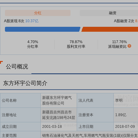
分红
融资
A股派现 8次
10.37亿
A股融资 2次
8
4.70%
78.87%
117.76%
分红率
股利支付率
派现融资比
公司概况
东方环宇公司简介
新疆东方环宇燃气
公司名称
法人代表
李明
股份有限公司
新疆昌吉州昌吉市
注册地址
注册资本
1.89亿
延安北路198号24层
成立日期
2001-03-18
上市日期
2018-07-09
主要范围