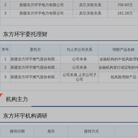
以现金方式累计分配的利润不少于该年实现的年均可分配利润的10%。
2
新疆东方环宇电力有限公司
其它关联关系
706.60万
要点15：
稳定股价措施
公司首次公开发行股票并上市后三年内,如公
3
新疆东方环宇电力有限公司
其它关联关系
181.28万
持股份、公司全体董事(独立董事除外)和高级管理人员增持公司股票以
东方环宇委托理财
序号
委托方
与上市公司关系
理财产品名称
1
新疆东方环宇燃气股份有限公司
公司本身
金融机构的中低风险理
2
新疆东方环宇燃气股份有限公司
公司本身
公司本身,上市公司子
3
新疆东方环宇燃气股份有限公司及子公司
低风险理财产品
公司
机构主力
东方环宇机构调研
接待日期
相关
接待方式