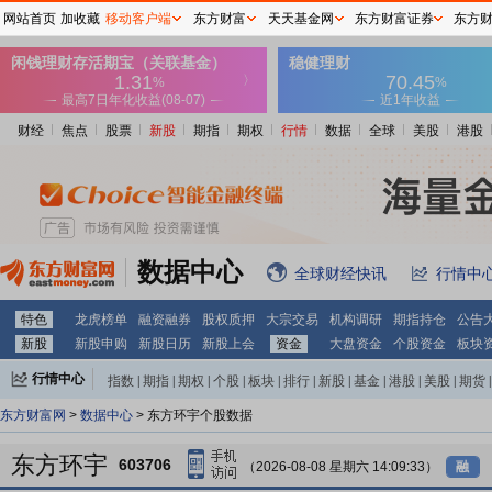
网站首页
加收藏
移动客户端
东方财富
天天基金网
东方财富证券
东方
财经
焦点
股票
新股
期指
期权
行情
数据
全球
美股
港股
数据中心
全球财经快讯
行情中
特色
龙虎榜单
融资融券
股权质押
大宗交易
机构调研
期指持仓
公告
新股
新股申购
新股日历
新股上会
资金
大盘资金
个股资金
板块
行情中心
指数
|
期指
|
期权
|
个股
|
板块
|
排行
|
新股
|
基金
|
港股
|
美股
|
期货
|
外汇
|
黄金
|
自选股
|
自选基金
东方财富网
>
数据中心
> 东方环宇个股数据
东方环宇
603706
（2026-08-08 星期六 14:09:33）
融