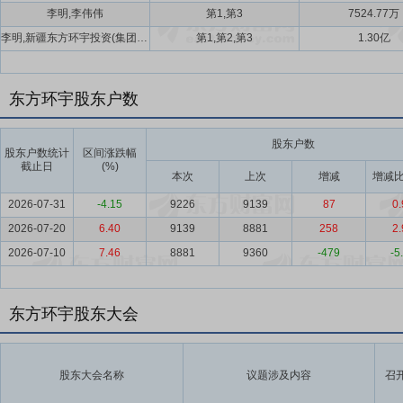
李明,李伟伟
第1,第3
7524.77万
李明,新疆东方环宇投资(集团)有限公司,李伟伟
第1,第2,第3
1.30亿
东方环宇股东户数
股东户数
股东户数统计
区间涨跌幅
截止日
(%)
本次
上次
增减
增减比
2026-07-31
-4.15
9226
9139
87
0.
2026-07-20
6.40
9139
8881
258
2.
2026-07-10
7.46
8881
9360
-479
-5
东方环宇股东大会
股东大会名称
议题涉及内容
召