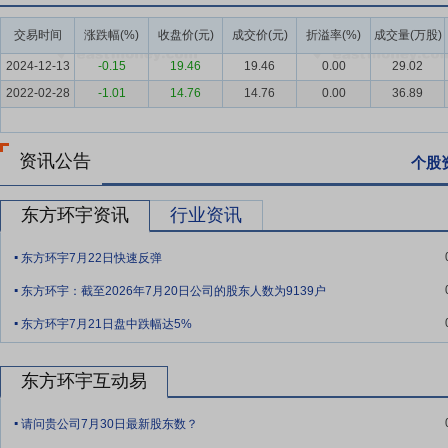
气作为当前最现实、最可靠、最清洁的绿色低碳能源，对助力国家实现
交易时间
涨跌幅(%)
收盘价(元)
成交价(元)
折溢率(%)
成交量(万股)
遇。
2024-12-13
-0.15
19.46
19.46
0.00
29.02
要点6：
区域市场占有率及先发优势
城镇管道燃气、集中供热等公用
2022-02-28
-1.01
14.76
14.76
0.00
36.89
道燃气在同一供气区域内具有规模效应，管网覆盖区域越广、燃气用户
公司天然气输配管网长度近3,000公里，覆盖整个昌吉市建成区及部
公司在城市管道燃气的输配管网设施、用户数量方面具有明显的区域市
资讯公告
个股
要点7：
气源多元化和多渠道供应保障优势
公司拥有完善的长输管线
资源最为丰富的地区，周边有新疆油田、吐哈油田等多家大型油气田，
东方环宇资讯
行业资讯
战略储气库，中石油销售新疆分公司、中石化、庆华能源是公司的主要
.
关系。国家石油天然气管网集团有限公司的成立并整合中石化、中石油
东方环宇7月22日快速反弹
.
设施互联互通进程，公司抓住这一契机，打通了资源跨省串换的模式和
东方环宇：截至2026年7月20日公司的股东人数为9139户
.
要点8：
信息化管理优势
公司以数智化转型为核心，通过构建“智能感知
东方环宇7月21日盘中跌幅达5%
系统、GIS管网及智能感知网络，搭建燃气安全监管平台；储气调峰L
人重构业务流程，建立自动化响应机制；管理层面依托智能指挥中心整
东方环宇互动易
知网络安全防御体系，保障全业务链安全可控。未来将深化人工智能A
.
展智能巡检、需求预测等应用场景，打造可复制的行业数字化解决方案，
请问贵公司7月30日最新股东数？
.
要点9：
安全生产优势
公司始终秉持“安全第一、生命至上”的发展理