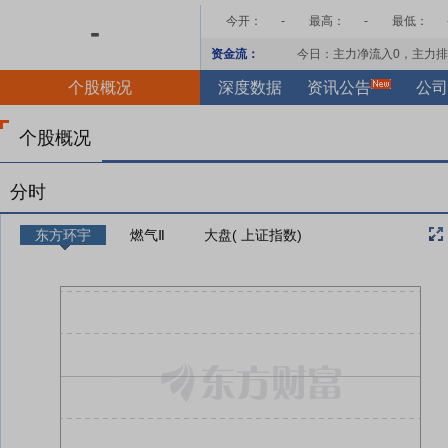
今开：
-
最高：
-
最低：
-
资金流：
今日：主力净流入
0
，主力排
个股概况
深度数据
资讯公告
公司
个股概况
分时
东方环宇
燃气Ⅱ
大盘( 上证指数)