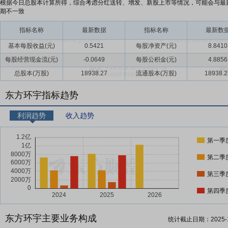
根据今日总股本计算所得，综合考虑分红送转、增发、新股上市等情况，可能会与最
期不一致
指标名称
最新数据
指标名称
最新数
基本每股收益(元)
0.5421
每股净资产(元)
8.8410
每股经营现金流(元)
-0.0649
每股公积金(元)
4.8856
总股本(万股)
18938.27
流通股本(万股)
18938.2
东方环宇指标趋势
利润趋势
收入趋势
第一季
第二季
第三季
第四季
东方环宇主要业务构成
统计截止日期：
2025-