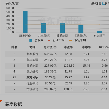
单位:
亿(元)
燃气Ⅱ
共
31
只
总市值
行业平均
市场平均
排名
简称
总市值
?
市盈率
市净率
ROE(%
1
新奥股份
535.47亿
12.28
2.21
2.68
2
九丰能源
243.21亿
17.27
2.07
3.77
3
胜通能源
227.01亿
-1163.89
15.44
-0.56
4
深圳燃气
182.39亿
11.78
1.11
1.61
21
东方环宇
36.27亿
15.27
1.97
6.04
-
行业平均
86.51亿
52.49
3.80
2.57
-
市场平均
206.82亿
138.61
6.73
0.64
深度数据