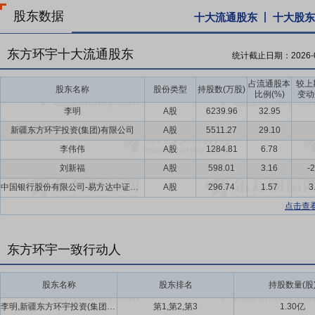
股东数据
十大流通股东
十大股东
东方环宇十大流通股东
统计截止日期：
2026-
占流通股本
较上
股东名称
股份类型
持股数(万股)
比例(%)
变动
李明
A股
6239.96
32.95
新疆东方环宇投资(集团)有限公司
A股
5511.27
29.10
李伟伟
A股
1284.81
6.78
刘新福
A股
598.01
3.16
-
中国银行股份有限公司-易方达中证红利交易型开放式指数证券投资基金
A股
296.74
1.57
3
点击查
东方环宇一致行动人
股东名称
股东排名
持股数量(股
李明,新疆东方环宇投资(集团)有限公司,李伟伟
第1,第2,第3
1.30亿