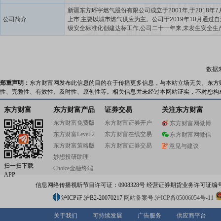
新疆东方环宇燃气股份有限公司成立于2001年,于2018年7
公司简介
上市,主要以城市燃气供应为主。公司于2019年10月通过
级安全标准化创建达标工作,公司二十一年来,未发生安全生
事故。推进智慧燃气系统建设,目前已完成智慧燃气GIS系
SCADA管网监控系统、巡线系统、设备运维管理系统、管
及泄漏浓度监测系统、高压长输管线的分布式光纤监测系统
安检管理系统一期建设。购买ABB高精准燃气泄漏检测系统
数据
车),对管道进行精准探测。
郑重声明：
东方财富网发布此信息的目的在于传播更多信息，与本站立场无关。东方
性、完整性、有效性、及时性、原创性等。相关信息并未经过本网站证实，不对您构
东方财富
东方财富产品
证券交易
关注东方财富
东方财富免费版
东方财富证券开户
东方财富网微博
东方财富Level-2
东方财富在线交易
东方财富网微信
东方财富策略版
东方财富证券交易
意见与建议
妙想投研助理
扫一扫下载
Choice金融终端
APP
信息网络传播视听节目许可证：0908328号 经营证券期货业务许可证编号：91310
沪ICP证:沪B2-20070217
网站备案号:沪ICP备05006054号-11
关于我们
可持续发展
广告服务
供应商平台