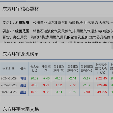
东方环宇核心题材
要点1：
所属板块
公用事业 燃气Ⅱ 燃气Ⅲ 新疆板块 油气资源 天然气
要点2：
经营范围
销售石油液化气及天然气,车用燃气气瓶安装(1级)(
百货、办公用品、纺织服装;家用燃气用具的销售及服务,燃气器具维修;社
业;集装箱道路运输;城市配送;管道和设备安装;能源矿产地质勘查;生活
成品油零售(仅限分支机构经营);第二类增值电信业务。(依法须经批准
东方环宇龙虎榜单
要点3：
城镇燃气的输配与运营业务
公司是一家集城市基础设施和公
服务商，主要从事城镇燃气的输配与运营业务，包括天然气终端销售和
上榜营业
上
收盘价
涨跌幅
后1日涨
后5日涨
后10日涨
交易时间
相关
部买入合
部
区域为昌吉市行政区域范围（包括主城区、各乡镇、园区）；城市集中
(元)
(%)
跌幅(%)
跌幅(%)
跌幅(%)
计(万)
要点4：
天然气行业
总体来看，2025年天然气领域的政策法规进一
2024-11-29
明细
20.52
-7.40
-0.63
-2.44
-5.17
2522.45
2
公平开放、企业行为规范等关键环节持续完善制度设计，地方层面则结
2024-11-20
明细
20.58
9.99
1.12
2.72
-2.67
3824.46
2
回应了当前行业在气价传导、燃气安全、反垄断合规等方面的挑战，也
2024-04-25
明细
16.53
9.98
-3.51
-1.69
2.90
3493.95
2
要点5：
行业优势
按照“碳达峰、碳中和”双碳能源发展目标，天然气
用规模。《新时代的中国能源发展》白皮书中也强调将提升天然气在低
东方环宇大宗交易
碳中和起到积极促进作用。国家发改委《加快推进天然气利用的意见》