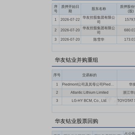
要点11：
先进的管理体系
公司构建了行
序
质押开始日
质押股份
股东名称
号
期
(股)
立以公司总体战略为统领、各业务子战略为
华友控股集团有限公
1
2026-07-22
1579
远。建立了以业务为本质，以财务管理为中
司
益运营管理体系，实现了強基固本、企业增
华友控股集团有限公
2
2026-07-20
680.0
司
人才队伍，为公司的可持续发展提供坚实的
3
2026-07-20
陈雪华
173.0
设发展提供资金保障。建立了稳定可靠的安
通用物资标准化采购，充分发挥供应链管理
系认证的新能源锂电材料企业。同时公司打
华友钴业并购重组
力。公司始终践行“工艺短程化、装备大型
平。
序号
交易标的
要点12：
高标准的ESG实践
作为新能源
1
Piedmont公司及其母公司Piedmont Lithium Inc.在其与大西洋锂业及其新加坡子公司签订的加纳项目协议、股东协议、包销协议的权利义务
华
ESG理念融入生产经营、建设发展和风险管
2
Atlantic Lithium Limited
浙江华
核心引擎，系统谋划可持续发展行动路线图
3
LG-HY BCM, Co., Ltd.
碳、绿色、可持续”转型战略，以绿色发展
作贡献”的投资理念，助推投资所在地教育
可持续发展年鉴》，荣登国新杯·ESG金牛奖
华友钴业股票回购
展能力获国际权威认可。
占公