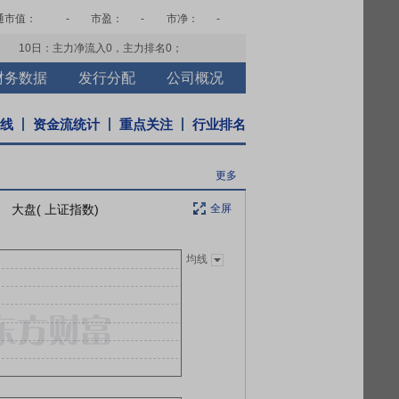
通市值：
-
市盈：
-
市净：
-
10日：主力净流入
0
，主力排名
0
；
财务数据
发行分配
公司概况
K线
资金流统计
重点关注
行业排名
更多
大盘( 上证指数)
全屏
均线