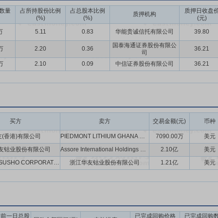
业领先的现代化管理体系，以战略为引领、以业务为本质、以价值为导向
数量
占所持股份比例
占总股本比例
质押日收盘
质押机构
(%)
(%)
(元)
支撑的“华友特色战略体系”，始终坚持以战略牵引经营发展，确保公司
万
5.11
0.83
华能贵诚信托有限公司
39.80
心，标准成本核算体系为基础，以划小核算单元、推进增节降活动为抓手
效、员工增收的良性发展格局。拥有高质量的人力资源管理体系，打造了
国泰海通证券股份有限公
万
2.20
0.36
36.21
司
人才保障。构建了集团化的资金管理体系，具备多样化的境内外融资渠道
万
2.10
0.09
中信证券股份有限公司
36.21
全环保管理体系，全面筑牢生产运营的安全环保屏障，实现绿色发展、本
价值，提升采购效率与成本控制能力。具备健全的合规管理和风险控制体系，
造了“极低成本、极高效率、极致能效”的极致制造体系，持续提高产品
化、产线自动化、制造智能化、运营数字化、产业绿色化”的六化融合发
买方
卖方
交易金额(元)
币种
锂电材料行业最早引进国际ESG标准和管理体系的企业之一，公司建立了
友(香港)有限公司
PIEDMONT LITHIUM GHANA HOLDINGS,LLC
7090.00万
美元
理各环节。2025年，公司将ESG从“基础管理要求”进一步升维为“驱动
友钴业股份有限公司
Assore International Holdings Limited等股东
2.10亿
美元
，打造具有华友特色的ESG实践。公司贯彻“安全环保大于天”的安环理念
TOYOTAT SUSHO CORPORATION
浙江华友钴业股份有限公司
1.21亿
美元
打造绿色华友。打造负责任矿产供应链，持续强化原料供应商尽责管理。
、医疗、基础设施及环境的协同发展，实现企业发展与社会价值的深度互融
百强榜单，蝉联《财富》中国ESG影响力榜（2025）、福布斯中国可持续发
告前一日总股
已完成回购价格
已完成回购