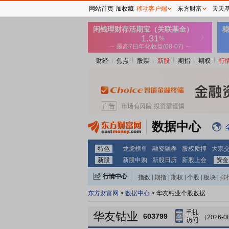
网站首页
加收藏
移动客户端
东方财富
天天
财经
焦点
股票
新股
期指
期权
行
数据中心
特色
龙虎榜单
融资融券
股权质押
大宗
新股
新股申购
新股日历
新股上会
资金
行情中心
指数
|
期指
|
期权
|
个股
|
板块
|
排
东方财富网
>
数据中心
> 华友钴业个股数据
华友钴业
603799
（2026-0