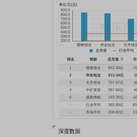
单位:
亿(元)
总市值
行业平均
排名
简称
总市值
?
市
1
赣锋锂业
852.30亿
2
2
华友钴业
833.34亿
1
3
天齐锂业
707.07亿
3
4
中矿资源
387.60亿
4
5
盛新锂能
293.35亿
-1
-
行业平均
365.95亿
65
-
市场平均
206.82亿
13
深度数据