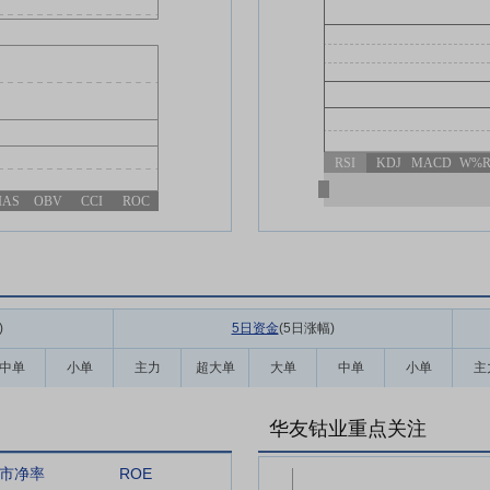
RSI
KDJ
MACD
W%
IAS
OBV
CCI
ROC
)
5日资金
(5日涨幅
)
中单
小单
主力
超大单
大单
中单
小单
主
华友钴业重点关注
市净率
ROE