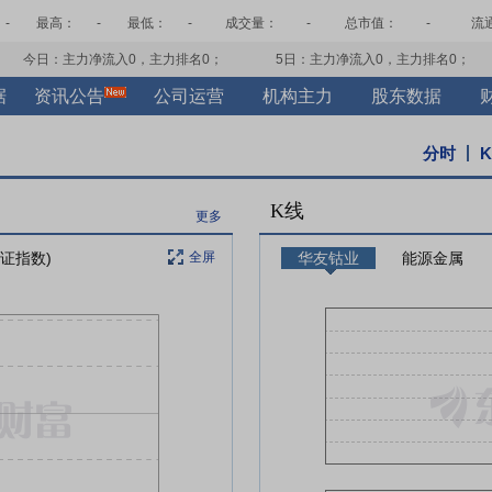
-
最高：
-
最低：
-
成交量：
-
总市值：
-
流
今日：主力净流入
0
，主力排名
0
；
5日：主力净流入
0
，主力排名
0
；
据
资讯公告
公司运营
机构主力
股东数据
分时
K线
更多
上证指数)
全屏
华友钴业
能源金属