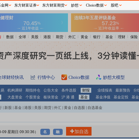
基金网
东方财富证券
东方财富期货
妙想
Choice数据
股吧
情
数据
全球
美股
港股
期货
外汇
黄金
银行
基金
理财
保险
全球财经快讯
行情中心
Choice数据
妙想大模型
交易
机构调研
期指持仓
公告大全
条件选股
财报
业绩报表
最新预告
分
大盘资金
个股资金
板块资金
沪 港 通
基金
基金净值
基金定投
基金
行
|
新股
|
基金
|
港股
|
美股
|
期货
|
外汇
|
黄金
|
自选股
|
自选基金
加自选
8-09 星期日 09:30:36）
名
融