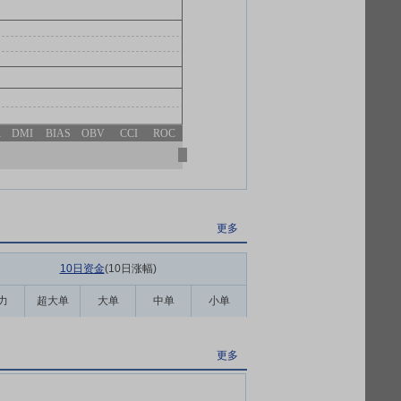
R
DMI
BIAS
OBV
CCI
ROC
更多
10日资金
(10日涨幅
)
力
超大单
大单
中单
小单
更多