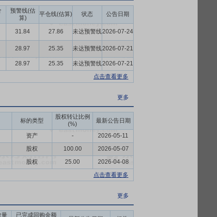
，全面赋能企业高效运营与可持续发展。建
价
预警线(估
平仓线(估算)
状态
公告日期
算)
在复杂多变的市场环境中方向明确、行稳致
31.84
27.86
未达预警线
2026-07-24
，落实绩效考核，压实经营责任的现代化精
一支高素质、专业化、国际化、行业领先的
28.97
25.35
未达预警线
2026-07-21
和优秀的融资能力，为公司的生产经营、建
28.97
25.35
未达预警线
2026-07-21
质安全。设有集团采购中心，实行集团化和
点击查看更多
是全球首家通过ISO37301合规管理体
质量，有效控制生产成本，显著提升制造能
更多
展理念，运营管理和智能制造处于行业领先水
股权转让比例
标的类型
最新公告日期
(%)
高标准、覆盖全公司的ESG管理体系，将
资产
-
2026-05-11
业务创新、强化全球竞争力、构建长期价值”的
股权
100.00
2026-05-07
，落实安环责任，增强安环能力。践行“低
股权
25.00
2026-04-08
遵循“不管在哪里投资，都要为当地经济社会
点击查看更多
。报告期内，公司入选标普全球《2026年
展工业企业（2024-2025），可持续发
更多
数量
已完成回购金额