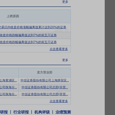
更多
机遇。
看，供应端高度集中。需求端以电池领域为核
上榜原因
钴需求量约21.4万吨，同比增长4.4%；有效
期，行业景气度明显提升。
个交易日内收盘价格涨幅偏离值累计达到20%的证券
025年全球碳酸锂供应量约178万吨，需求
收盘价格跌幅偏离值达到7%的前五只证券
回升，市场供需格局明显改善。展望未来，全
收盘价格跌幅偏离值达到7%的前五只证券
供坚实且长期的支撑。
点击查看更多
能源材料研发制造、废旧电池能源金属回收
更多
争力的源头。公司凭借强有力的资源开发能
保障为公司打造新能源锂电材料行业领先地
部
卖方营业部
通过不断提升科技创新、产品研发、智能制
龙头，是拉动公司上游资源和新材料业务持续
海黄浦区...
中信证券股份有限公司上海静安区...
流产品、主流客户全覆盖，产品已大批量应
司珠海分...
中信证券股份有限公司总部(非营...
户端量产出货。同时，公司积极布局循环业
司珠海分...
中信证券股份有限公司总部(非营...
资源高效循环利用。一体化产业链实现了上
点击查看更多
研报
行业研报
机构评级
业绩预测
“国家级博士后科研工作站”、“新能源电池