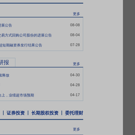
学粉末冶金国家重点实验室、国家工程研究
矿产资源采选冶的创新工艺和绿色制造技术
更多
院技术骨干组成的研发团队被评为省级重点
08-08
进展公告
锍》两项标准，经国家工信部批准发布。“长
025年度中国有色金属工业科学技术奖一等
08-04
交易方式回购公司股份的进展公告
力推进富锂锰基前驱体、钠电高比能前驱体、
07-28
期超短期融资券发行结果公告
演进，积极开发适用于固液/固态电池体系
升了公司的技术创新能力，为公司高质量发
研报
更多
业分工、加入全球市场竞争，以国际化驱动公
04-30
续释放
项目、华飞湿法项目、华科火法项目，收购
04-28
著
镍金属量Pomalaa湿法项目已启动建
、选矿、铜钴冶炼于一体的铜钴资源开发体
04-17
格向上，业绩超市场预期
游锂电材料端，在欧洲，匈牙利正极材料一期
、大众、宝马、现代、Stellantis、
证券投资
长期股权投资
委托理财
g等主流数码产品产业链，以及大疆、小鹏汇天
享共赢的发展空间，增强公司的全球发展力
更多