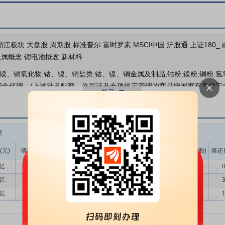
江板块 大盘股 周期股 标准普尔 富时罗素 MSCI中国 沪股通 上证180_ 融资
金属概念 锂电池概念 新材料
镍、铜氧化物,钴、镍、铜盐类,钴、镍、铜金属及制品,钴粉,镍粉,铜粉,氢
佣金代理。(上述涉及配额、许可证及专项规定管理的商品按国家有关规定办
公司主要从事锂电材料、能源金属、能源材料产品的研发、制造与销售。
了从镍钴锂资源开发、绿色冶炼加工、三元前驱体和正极材料制造到资源
资
融券
极材料行业呈现结构性增长。据ICC鑫椤锂电数据，2025年全球磷酸铁锂产量
(元)
偿还额(元)
净买入(元)
余额(元)
余量(万股)
卖出量(万股)
偿还
磷酸铁锂凭借成本优势主导储能及中低端车型市场，而三元正极材料依托高能
0亿
6.01亿
3907.05万
944.45万
21.46
7.55
0
车带电量持续提升，大圆柱电池、固态电池等新一代电池技术产业化进程
密度、更优综合性能的正极材料需求日益增强，将为三元正极材料开辟广
9亿
3.04亿
3415.14万
598.23万
14.45
1.51
3
3亿
2.94亿
8930.90万
700.05万
16.66
1.18
1
81万吨，需求量360万吨。全年镍价受供需错配影响，主要在底部区间震
中于印尼；从需求端看，不锈钢行业为核心需求支撑，总体保持相对稳定
一代电池技术产业化应用，以及具身智能、低空经济、航空航天等新兴应