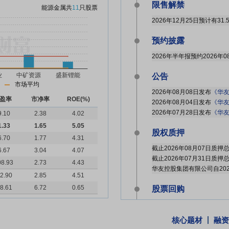
限售解禁
能源金属
共
11
只股票
2026年12月25日预计有31
预约披露
2026年半年报预约2026年0
公告
市场平均
2026年08月08日发布
《华友
盈率
市净率
ROE(%)
2026年08月04日发布
《华友钴
2026年07月28日发布
《华友钴
9.10
2.38
4.02
1.33
1.65
5.05
股权质押
6.70
1.77
4.31
6.67
3.04
4.07
08.93
2.73
4.43
2.90
2.85
4.51
8.61
6.72
0.65
股票回购
核心题材
融资