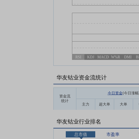
RSI
KDJ
MACD
W%R
DMI
B
华友钴业资金流统计
今日资金
(今日涨幅
资金流
统计
主力
超大单
大单
华友钴业行业排名
总市值
市盈率