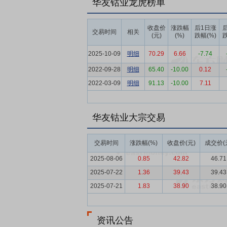
华友钴业龙虎榜单
料耐高温、高强度性能提出更高要求，这将
要点6：
钴行业
2025年，钴行业供需
收盘价
涨跌幅
后1日涨
交易时间
相关
(元)
(%)
跌幅(%)
跌
心，与高温合金、硬质合金等工业领域构成多元需求
供应量约12万吨，受主要供应国出口管制
2025-10-09
明细
70.29
6.66
-7.74
要点7：
锂行业
2025年，碳酸锂行业出
2022-09-28
明细
65.40
-10.00
0.12
量约167.8万吨，过剩量约10.3万吨
2022-03-09
明细
91.13
-10.00
7.11
球电动化进程持续深入，叠加储能产业规模
要点8：
高效的产业协同
公司作为新能源
华友钴业大宗交易
利用的一体化的产业链条，链条间紧密连接
力和高效的矿冶一体化经营模式，从源头上
交易时间
涨跌幅(%)
收盘价(元)
成交价(
位奠定了坚实的原料基础。前驱体及镍钴锂
造能力和成本控制水平，已成为行业中先进
2025-08-06
0.85
42.82
46.71
增长的重要力量。新能源业务以上游资源开
2025-07-22
1.36
39.43
39.43
用于国际高端品牌汽车产业链和主流消费类
2025-07-21
1.83
38.90
38.90
务，与多家国内外知名整车企业建立深度合
下游的资源要素有机整合和产业的高效协同
资讯公告
要点9：
领先的技术创新
公司是国家级高