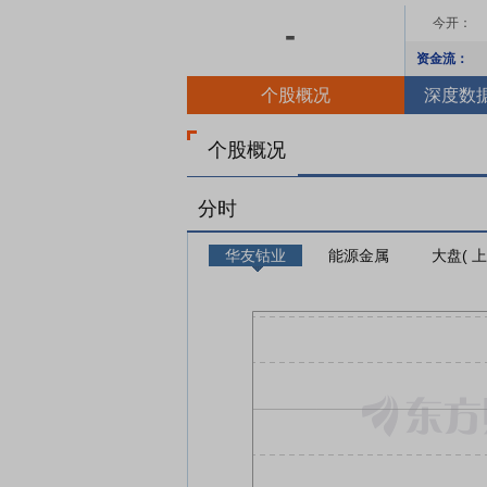
今开：
-
资金流：
个股概况
深度数
个股概况
分时
华友钴业
能源金属
大盘( 