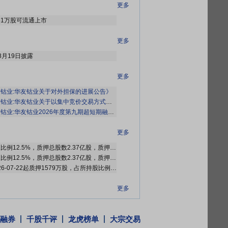
更多
.51万股可流通上市
更多
8月19日披露
更多
钴业:华友钴业关于对外担保的进展公告》
业:华友钴业关于以集中竞价交易方式回购公司股份的进展公告》
业:华友钴业2026年度第九期超短期融资券发行结果公告》
更多
截止2026年08月07日质押总比例12.5%，质押总股数2.37亿股，质押总笔数46笔
截止2026年07月31日质押总比例12.5%，质押总股数2.37亿股，质押总笔数46笔
华友控股集团有限公司自2026-07-22起质押1579万股，占所持股比例为5.11%，占总股本比0.83%，累计质押1.865亿股，占所持股比例为60.41%，占总股本比9.85%
更多
2026年07月21日公布拟以不低于人民币6.00亿元，不超过10.00亿元回购公司股份，每股价格不超过50.00元，预计回购股份数量不低于1200.00万股，不超过2000.00万股，回购起始日期2026年07月21日
融券
千股千评
龙虎榜单
大宗交易