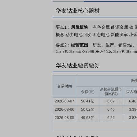
华友钴业核心题材
要点1：
所属板块
有色金属 能源金属 镍 浙
概念 动力电池回收 固态电池 新能源车 小
要点2：
经营范围
研发、生产、销售:钴、
进口及进口佣金代理;生产设备进口及进口
民共和国对外承包工程资格证书》)。
华友钴业融资融券
要点3：
锂电材料、能源金属、能源材料
能源材料为新的增长极，在全球范围内构建
融
交易时间
要点4：
锂电材料行业
2025年，锂电正
余额占流通市
余额(元)
买入额
值比(%)
料产量103.3万吨，同比增长7.4%。
2026-08-07
50.41亿
6.07
6.4
性能市场持续占据绝对主导地位。随着电动
2026-08-06
新兴应用场景的快速发展，市场对更高能量
50.02亿
6.40
3.3
2026-08-05
49.68亿
6.26
3.8
要点5：
镍行业
2025年全球镍供应量3
大幅反弹。从供应端看，全球镍产量高度集
展望未来，随着大圆柱电池、固态电池等新