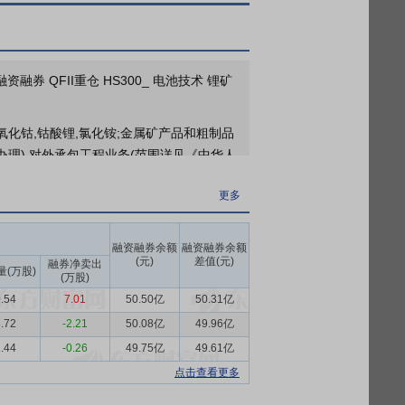
融券 QFII重仓 HS300_ 电池技术 锂矿
氧化钴,钴酸锂,氯化铵;金属矿产品和粗制品
理),对外承包工程业务(范围详见《中华人
更多
公司以锂电材料业务为核心，以能源金属和
循环回收利用的新能源一体化产业生态。
融资融券余额
融资融券余额
为393.8万吨，同比增长63.0%，三元材
(元)
差值(元)
融券净卖出
量(万股)
(万股)
量密度、优异的低温性能与快充能力，在高端
.54
7.01
50.50亿
50.31亿
加速，以及具身智能、无人机、低空经济等
阔的增长空间。
.72
-2.21
50.08亿
49.96亿
.44
-0.26
49.75亿
49.61亿
荡，年底受印尼配额政策收紧预期影响，出现
点击查看更多
，电池、合金及电镀等领域需求稳步提升。
用场景崛起，市场对电池能量密度及结构材