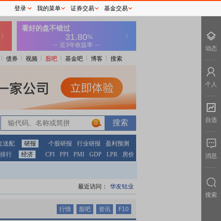
登录
我的菜单
证券交易
基金交易
动态
债券
视频
股吧
基金吧
博客
搜索
个人
自选
0
0
红送配
研报
个股研报
行业研报
盈利预测
排行
经济
CPI
PPI
PMI
GDP
LPR
房价
消息
最近访问：
华友钴业
搜索
行情
股吧
资讯
F10