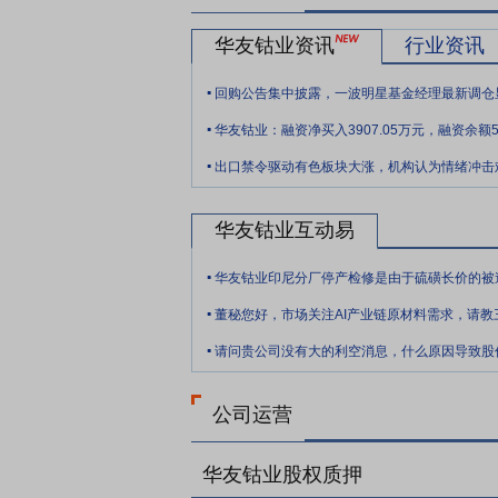
材料省级重点企业研究院”、“绿色钴冶炼
华友钴业资讯
行业资讯
中心等科研院校共同创建了联合研究基地，
的研究领域，建立了具有一流竞争力的开发
.
回购公告集中披露，一波明星基金经理最新调仓
创新团队。报告期内，公司新增专利授权1
.
续航车用高性能高镍复合正极材料的开发与
华友钴业：融资净买入3907.05万元，融资余额50
.
奖、二等奖。“高镍三元前驱体材料极窄分
出口禁令驱动有色板块大涨，机构认为情绪冲击
46系大圆柱第一代标准化前驱体以及高镍
的正极材料，并加速布局富锂锰基、钠电及
华友钴业互动易
展提供了坚实的科技支撑。
.
要点10：
开放的全球布局
公司大力实施
.
司高质量发展。在印尼，截至目前通过投资
擎天火法项目，合计具备24.5万吨镍金属
.
设；与淡水河谷印尼合作的年产6万吨镍金属
请问贵公司没有大的利空消息，什么原因导致股
系；在津巴布韦，落地从锂矿到硫酸锂项目
2.5万吨项目完成建设并进入产线调试阶段。
公司运营
通用、福特、雷诺等国际高端品牌汽车产业链
等无人机和低空经济等新兴应用领域产业链
华友钴业股权质押
与国际竞争力。