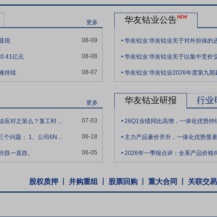
技术及新材料开发省级研究院”等多个高层次研发中心与院所，并与中南大
华友钴业公告
在锂电正极材料及前驱体新产品开发和先进制造技术的研究，以及镍钴锂
更多
、评估及应用科研平台。拥有国内同业一流的技术人才队伍，以公司研究
.
08-09
显现
华友钴业:华友钴业关于对外担保的
05项，累计专利授权667项。由公司牵头制定的《粗制镍钴原料》、《镍
.
产业化”项目、“超高电压钴酸锂前驱体制备技术及应用”项目，分别荣获2
08-08
.41亿元
华友钴业:华友钴业关于以集中竞价
.
布控制技术”入选工信部先进技术产品转化应用目录。在前驱体领域，着
08-07
难持续
华友钴业:华友钴业2026年度第九
与超高镍前驱体等新产品研发。在正极材料领域，紧密配合新一代电池技术
5V尖晶石等新兴材料方向。新产品、新工艺研发的多点突破，进一步提
华友钴业研报
行业
更多
.
“合作共建、共赢未来”的开放战略，积极参与海外资源配置、融入国际产
07-03
华友钴业印尼分厂停产检修是由于硫磺长价的被迫应对之策么？复工时间是依据硫磺价格行
26Q1业绩同比高增，一体化优势持
.
、参股和包销等多种方式锁定镍资源累计超过14亿湿吨；建成华越湿法
06-18
董秘您好，市场关注AI产业链原材料需求，请教三个问题： 1、公司6N电子级红磷量
主力产品量价齐升，一体化优势显
量的镍中间品生产能力。此外，与淡水河谷印尼、福特汽车合作的年产12万吨
.
量Sorowako湿法项目前期工作有序推进。在刚果（金），建立采矿
06-05
价跌一直跌。
2026年一季报点评：全系产品价
的“矿冶一体化”的资源高效利用模式，有效降低公司锂盐生产成本。下
此外，作为新能源锂电材料行业的核心供应商，公司产品已大规模应用于特斯拉
股权质押
并购重组
股票回购
重大合同
关联交易
，苹果，华为，小米，ViVo，OPPO，联想，戴尔，HP、Samsun
。公司始终秉持开放的战略，积极整合上下游资源要素，不断拓展共建共