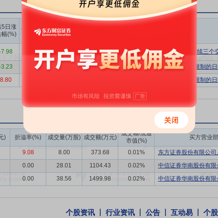
为高镍三元电池及镍基合金带来新增应用需求，镍行业有望迎来新的发展
上榜营业
上榜营业
上榜营业
格局受政策影响从结构性过剩转向供应紧张，钴价强劲回升。从产业格局来
后5日涨
后10日涨
部买入合
部卖出合
部买卖净
幅(%)
跌幅(%)
结构。据国际钴业协会（Cobalt Institute）数据，2025年全球
计(万)
计(万)
额合计(万)
影响较上年大幅下降。供需格局的扭转，推动钴价进入供应主导的上涨周
421280.8
476984.5
-7.98
-10.73
-55703.70
非ST、*ST和S证券连续三
6
6
现阶段性供需错配，全年价格呈现先抑后扬的V型走势。据Mysteel数据，2
-3.23
-8.18
25101.10
57953.35
-32852.25
有价格涨跌幅限制的日
，过剩压力主要集中于上半年，下半年随储能需求快速放量，碳酸锂需求显著
8.80
11.31
5343.16
20896.56
-15553.40
有价格涨跌幅限制的日
化发展，将形成“动力电池+储能”双轮驱动的需求格局，为碳酸锂需求提
锂电材料行业的头部企业，已形成从镍钴锂资源开发、绿色冶炼加工、新
、高效协同，一体化的产业协同优势持续凸显。稳定的资源保障是公司竞
增强了自身的竞争力，低成本、规模化、高ESG标准、稳定可靠的资源
成交额/流通
元)
折溢率(%)
成交量(万股)
成交额(万元)
买方营业
新材料产品的制造能力是公司保持行业领先地位的重要保障，新材料业务
市值(%)
制造、绿色制造、效益领先的标杆。新能源业务是公司“产业一体化”的
9.08
8.00
373.68
0.01%
东方证券股份有限公司上
发和原材料制造作为依托，以科技创新作为支撑，聚焦主流市场，实现主
0.00
28.01
1104.43
0.02%
中信证券华南股份有限公
电子市场，并在无人机、低空经济等应用领域完成产品开发，实现部分客
0.00
38.56
1499.98
0.02%
中信证券华南股份有限公
作关系，共同开展动力电池梯次利用开发和退役电池再生处理项目，实现
，释放出强大的竞争力。
个股资讯
行业资讯
公告
互动易
个股
新技术企业，建有完整的科技创新体系。公司拥有“国家级企业技术中心”、