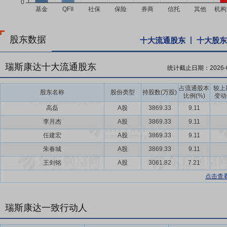
股东数据
十大流通股东
十大股东
瑞斯康达十大流通股东
统计截止日期：
2026-
占流通股本
较上
股东名称
股份类型
持股数(万股)
比例(%)
变动
高磊
A股
3869.33
9.11
李月杰
A股
3869.33
9.11
任建宏
A股
3869.33
9.11
朱春城
A股
3869.33
9.11
王剑铭
A股
3061.82
7.21
点击查
瑞斯康达一致行动人