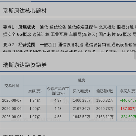
瑞斯康达核心题材
要点1：
所属板块
通信 通信设备 通信终端及配件 北京板块 股权分散 破
据安全 6G概念 边缘计算 工业互联 车联网(车路云) 国产芯片 5G概念
要点2：
经营范围
一般项目:通信设备制造;通信设备销售;通讯设备销
配电及控制设备销售;软件开发;软件销售;技术服务、技术开发、技术咨
批准的项目外,凭营业执照依法自主开展经营活动)许可项目:第一类增值
瑞斯康达融资融券
关部门批准文件或许可证件为准)
要点3：
传输产品线
主要包括接入OTN/M-OTN设备、DCI-BOX
融资
直行业的综合业务接入、城域综合承载、组网互联、基站前传、无线回
交易时间
余额占流通市
余额(元)
买入额(元)
偿还额(元)
净买入(元
值比(%)
要点4：
智网产品线
主要包括政企融合网关、智能家庭网关、FTTR、W
2026-08-07
1.94亿
4.37
1466.28万
1906.32万
-440.04
案，广泛应用于电信运营商和垂直行业的宽带接入、融合通信、Wifi
2026-08-06
1.99亿
4.43
2167.36万
2029.73万
137.63万
要点5：
无线产品线
主要包括4/5G小基站类产品、直放站类产品、虚
2026-08-05
1.97亿
4.55
1843.52万
2168.11万
-324.60
广覆盖和城区室内深度覆盖等场景；另一方面满足垂直行业如智慧工厂
要点6：
数通产品线
主要包括园区/城域网接入/汇聚/核心交换机以及