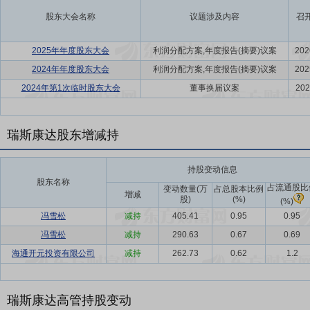
股东大会名称
议题涉及内容
召
2025年年度股东大会
利润分配方案,年度报告(摘要)议案
202
2024年年度股东大会
利润分配方案,年度报告(摘要)议案
202
2024年第1次临时股东大会
董事换届议案
202
瑞斯康达股东增减持
持股变动信息
股东名称
占流通股比
变动数量(万
占总股本比例
增减
股)
(%)
(%)
冯雪松
减持
405.41
0.95
0.95
冯雪松
减持
290.63
0.67
0.69
海通开元投资有限公司
减持
262.73
0.62
1.2
瑞斯康达高管持股变动