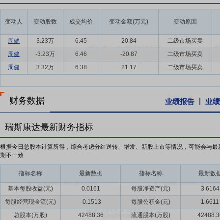
变动人
变动股数
成交均价
变动金额(万元)
变动原因
周健
3.23万
6.45
20.84
二级市场买卖
周健
-3.23万
6.46
-20.87
二级市场买卖
周健
3.32万
6.38
21.17
二级市场买卖
财务数据
业绩报告
业绩
瑞斯康达最新财务指标
根据今日总股本计算所得，综合考虑分红送转、增发、新股上市等情况，可能会与最
期不一致
指标名称
最新数据
指标名称
最新数
基本每股收益(元)
0.0161
每股净资产(元)
3.6164
每股经营现金流(元)
-0.1513
每股公积金(元)
1.6611
总股本(万股)
42488.36
流通股本(万股)
42488.3