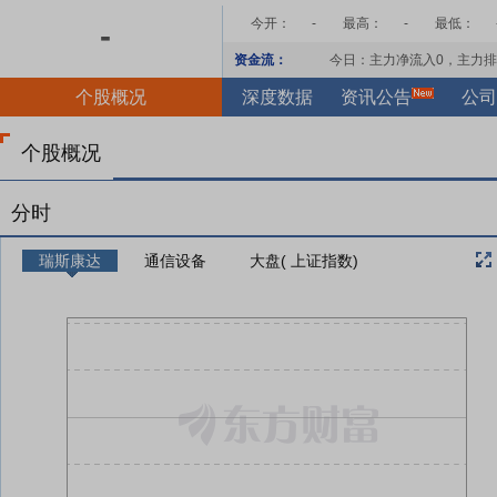
今开：
-
最高：
-
最低：
-
资金流：
今日：主力净流入
0
，主力排
个股概况
深度数据
资讯公告
公司
个股概况
分时
瑞斯康达
通信设备
大盘( 上证指数)