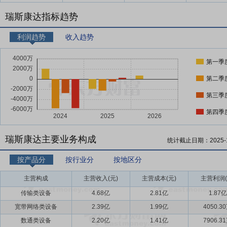
瑞斯康达指标趋势
利润趋势
收入趋势
第一季
第二季
第三季
第四季
瑞斯康达主要业务构成
统计截止日期：
2025-
按产品分
按行业分
按地区分
主营构成
主营收入(元)
主营成本(元)
主营利润(
传输类设备
4.68亿
2.81亿
1.87亿
宽带网络类设备
2.39亿
1.99亿
4050.3
数通类设备
2.20亿
1.41亿
7906.3