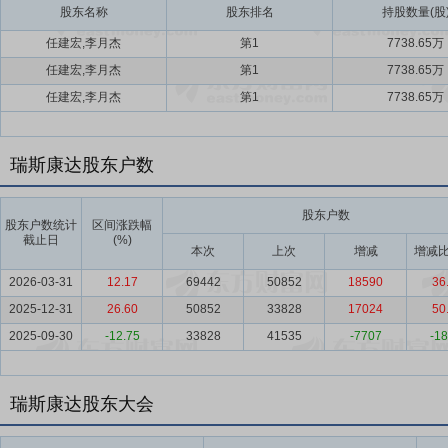
股东名称
股东排名
持股数量(股
任建宏,李月杰
第1
7738.65万
任建宏,李月杰
第1
7738.65万
任建宏,李月杰
第1
7738.65万
瑞斯康达股东户数
股东户数
股东户数统计
区间涨跌幅
截止日
(%)
本次
上次
增减
增减比
2026-03-31
12.17
69442
50852
18590
36
2025-12-31
26.60
50852
33828
17024
50
2025-09-30
-12.75
33828
41535
-7707
-18
瑞斯康达股东大会