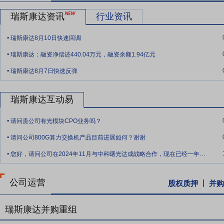
发展股份有限公司(以下简称“公司”)董事会认为本激励计划规定的限制性
瑞斯康达资讯
行业资讯
过了《关于向激励对象首次授予限制性股票的议案》,确定公司本激励计划的首
.
票首次授予价格为3.89元/股。
瑞斯康达8月10日快速回调
.
瑞斯康达：融资净偿还440.04万元，融资余额1.94亿元
.
瑞斯康达8月7日快速反弹
瑞斯康达互动易
.
请问贵公司有光模块CPO业务吗？
.
请问公司800G算力交换机产品目前进展如何？谢谢
.
您好，请问公司在2024年11月与中科曙光达成战略合作，现在已经一年了，双方合作
公司运营
股权质押
并购
瑞斯康达并购重组