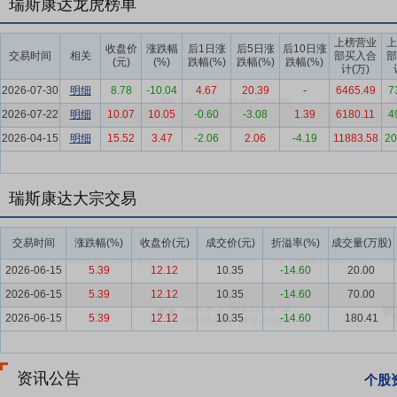
PON终端产品。数通产品广泛应用于电信运营商和各行业的城域网、综
瑞斯康达龙虎榜单
要点7：
信息通信业
2025年，面对复杂形势和多重挑战，我国通信
上榜营业
上
收盘价
涨跌幅
后1日涨
后5日涨
后10日涨
四五”规划圆满收官。这一年，国家高度重视信息通信行业，出台了一
交易时间
相关
部买入合
部
(元)
(%)
跌幅(%)
跌幅(%)
跌幅(%)
计(万)
业向新向优的底气不断增强，展现出强大活力：5G-A规模部署，算力
2026-07-30
明细
8.78
-10.04
4.67
20.39
-
6465.49
7
走向经济民生。在技术创新突破、基础设施升级、产业结构优化与高水
2026-07-22
明细
10.07
10.05
-0.60
-3.08
1.39
6180.11
4
质量发展新阶段，数字技术与实体经济的融合将向更深层次延伸，赋能
2026-04-15
明细
15.52
3.47
-2.06
2.06
-4.19
11883.58
20
要点8：
稳定的研发投入和深厚的技术积淀
通信设备研发制造是典型
品技术创新进行重点投入，多年以来研发投入均超过营业收入的10%
享，全面打造和提升公司在光通信业务领域的技术布局和能力建设。
瑞斯康达大宗交易
要点9：
完整的产品结构和解决方案能力
公司在光通信领域具备深厚
案覆盖了主要市场应用，形成了超过3000余种产品可满足不同客户的
交易时间
涨跌幅(%)
收盘价(元)
成交价(元)
折溢率(%)
成交量(万股)
烈的市场环境中，始终具备持续的竞争力。
2026-06-15
5.39
12.12
10.35
-14.60
20.00
要点10：
完善的营销网络和快速响应的服务体系
公司在全国所有省市
2026-06-15
5.39
12.12
10.35
-14.60
70.00
业处于领先地位。同时，公司技术服务形成“区域办事处——技术委员
2026-06-15
5.39
12.12
10.35
-14.60
180.41
制、技术服务和现场培训等方式，为客户提供全方位的技术服务与支持
要点11：
向激励对象首次授予限制性股票
2022年7月16日公司对
资讯公告
个股
股份有限公司2022年限制性股票激励计划(草案)》(以下简称“《激励计