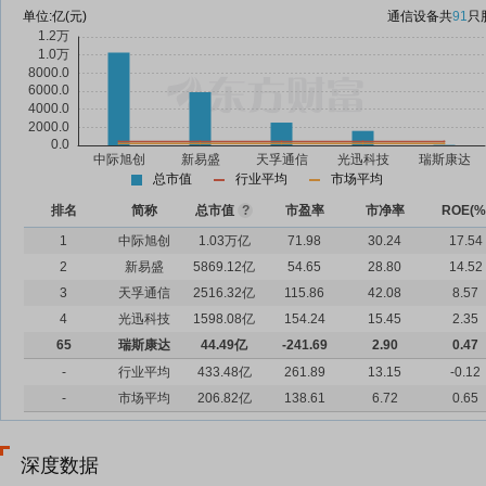
单位:
亿(元)
通信设备
共
91
只
总市值
行业平均
市场平均
排名
简称
总市值
?
市盈率
市净率
ROE(%
1
中际旭创
1.03万亿
71.98
30.24
17.54
2
新易盛
5869.12亿
54.65
28.80
14.52
3
天孚通信
2516.32亿
115.86
42.08
8.57
4
光迅科技
1598.08亿
154.24
15.45
2.35
65
瑞斯康达
44.49亿
-241.69
2.90
0.47
-
行业平均
433.48亿
261.89
13.15
-0.12
-
市场平均
206.82亿
138.61
6.72
0.65
深度数据