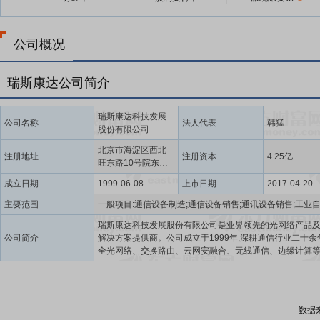
公司概况
瑞斯康达公司简介
瑞斯康达科技发展
公司名称
法人代表
韩猛
股份有限公司
北京市海淀区西北
注册地址
注册资本
4.25亿
旺东路10号院东区
11号一至五层
成立日期
1999-06-08
上市日期
2017-04-20
主要范围
瑞斯康达科技发展股份有限公司是业界领先的光网络产品
公司简介
解决方案提供商。公司成立于1999年,深耕通信行业二十余
全光网络、交换路由、云网安融合、无线通信、边缘计算等
为客户提供信息通信基础设施建设,以及数字化、智能化转
解决方案和技术服务。公司致力于成为客户数智化转型值
的合作伙伴,通过持续创新不断为客户创造价值,在电信运营
源、交通、政府、金融、教育、制造等行业具备丰富的成
数据
例。