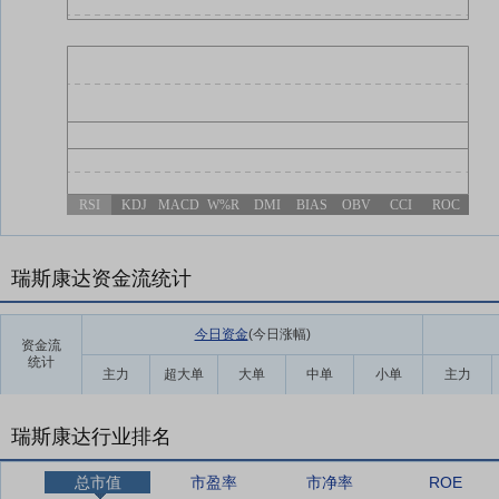
RSI
KDJ
MACD
W%R
DMI
BIAS
OBV
CCI
ROC
瑞斯康达资金流统计
今日资金
(今日涨幅
)
资金流
统计
主力
超大单
大单
中单
小单
主力
瑞斯康达行业排名
总市值
市盈率
市净率
ROE