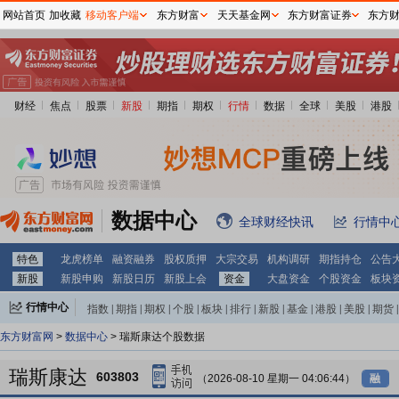
网站首页
加收藏
移动客户端
东方财富
天天基金网
东方财富证券
东方
财经
焦点
股票
新股
期指
期权
行情
数据
全球
美股
港股
数据中心
全球财经快讯
行情中
特色
龙虎榜单
融资融券
股权质押
大宗交易
机构调研
期指持仓
公告
新股
新股申购
新股日历
新股上会
资金
大盘资金
个股资金
板块
行情中心
指数
|
期指
|
期权
|
个股
|
板块
|
排行
|
新股
|
基金
|
港股
|
美股
|
期货
|
外汇
|
黄金
|
自选股
|
自选基金
东方财富网
>
数据中心
> 瑞斯康达个股数据
瑞斯康达
603803
（2026-08-10 星期一 04:06:44）
融