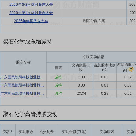
2026年第2次临时股东大会
-
202
2026年第1次临时股东大会
-
202
2025年年度股东大会
利润分配方案
202
聚石化学股东增减持
持股变动信息
股东名称
占流通股比
变动数量(万
占总股本比例
增减
股)
(%)
(%)
广东国民凯得科技创业投资企业(有限合伙)
减持
1.00
0.01
0.02
广东国民凯得科技创业投资企业(有限合伙)
减持
3.00
0.03
0.07
广东国民凯得科技创业投资企业(有限合伙)
减持
23.34
0.25
0.51
聚石化学高管持股变动
变动人
变动股数
成交均价
变动金额(万元)
变动原因
变动比