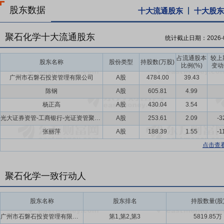
股东数据
十大流通股东
十大股东
聚石化学十大流通股东
统计截止日期：
2026-
占流通股本
较上
股东名称
股份类型
持股数(万股)
比例(%)
变动
广州市石磐石投资管理有限公司
A股
4784.00
39.43
陈钢
A股
605.81
4.99
杨正高
A股
430.04
3.54
光大证券资管-工商银行-光证资管聚石化学员工参与科创板战略配售集合资产管理计划
A股
253.61
2.09
-3
张丽萍
A股
188.39
1.55
-1
点击查
聚石化学一致行动人
股东名称
股东排名
持股数量(股
广州市石磐石投资管理有限公司,陈钢,杨正高
第1,第2,第3
5819.85万