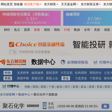
网站首页
加收藏
移动客户端
东方财富
天天基金网
东方财富证券
东方
财经
焦点
股票
新股
期指
期权
行情
数据
全球
美股
港股
数据中心
全球财经快讯
行情中
特色
龙虎榜单
融资融券
股权质押
大宗交易
机构调研
期指持仓
公告
新股
新股申购
新股日历
新股上会
资金
大盘资金
个股资金
板块
行情中心
指数
|
期指
|
期权
|
个股
|
板块
|
排行
|
新股
|
基金
|
港股
|
美股
|
期货
|
外汇
|
黄金
|
自选股
|
自选基金
东方财富网
>
数据中心
> 聚石化学个股数据
聚石化学
688669
（2026-08-06 星期四 21:49:33）
融