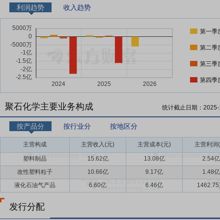
利润趋势
收入趋势
第一季
第二季
第三季
第四季
聚石化学主要业务构成
统计截止日期：
2025-
按产品分
按行业分
按地区分
主营构成
主营收入(元)
主营成本(元)
主营利润(
塑料制品
15.62亿
13.08亿
2.54亿
改性塑料粒子
10.66亿
9.17亿
1.48亿
液化石油气产品
6.60亿
6.46亿
1462.7
发行分配