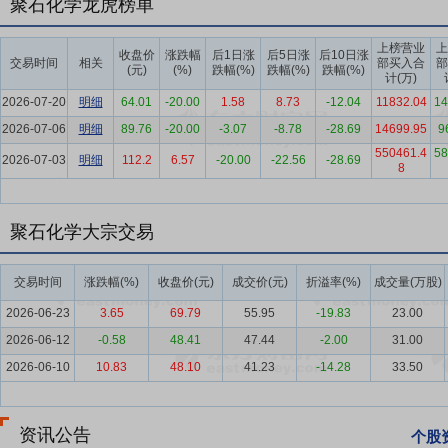
聚石化学龙虎榜单
气产品、改性塑料粒子、改性塑料制品等化工材料技术，推动下游材料
作站、广东省博士工作站、广东省博士后创新实践基地、广东省企业技
上榜营业
上
收盘价
涨跌幅
后1日涨
后5日涨
后10日涨
交易时间
相关
部买入合
部
及高校的合作，包括中山大学、华南理工大学、北京化工大学、华南师
(元)
(%)
跌幅(%)
跌幅(%)
跌幅(%)
计(万)
大学等，储备了毫米波雷达吸波材料、3D打印材料、LCD光刻胶、聚
2026-07-20
明细
64.01
-20.00
1.58
8.73
-12.04
11832.04
14
AEM电解槽、生物基可降解材料、化学原料药产业化生产和创新药研
2026-07-06
明细
89.76
-20.00
-3.07
-8.78
-28.69
14699.95
9
要点6：
产业链融合优势
改性塑料行业下游客户需求差异大，产品品
550461.4
58
2026-07-03
明细
112.2
6.57
-20.00
-22.56
-28.69
8
料+产业链上下游延伸的经营模式，根据客户不同的需求，提供从需求
客户研究开发新产品，依据客户的个性化、差异化的需求，及时调整阻
户粘性和市场竞争力。
聚石化学大宗交易
要点7：
健全的产品质量控制体系优势
公司深耕改性塑料行业多年，
序，通过严谨的产品设计、严格的供应商管理、优良的生产检测工艺、
交易时间
涨跌幅(%)
收盘价(元)
成交价(元)
折溢率(%)
成交量(万股)
生产、销售、售后服务等全流程。公司遵循ISO9001：2015质量管理体系
2026-06-23
3.65
69.79
55.95
-19.83
23.00
业务运行的体系环节推行ERP、PDM、CRM、OA系统建设，运用P
2026-06-12
-0.58
48.41
47.44
-2.00
31.00
员会（CNAS）认证。公司还不断通过安全生产标准化、ISO45001
2026-06-10
10.83
48.10
41.23
-14.28
33.50
条件，强化安全基础管理，为稳定和加强公司产品质量管理提供了可靠保障
认证）证书，公司产品正式迈入国际可持续发展和低碳循环经济体系。
要点8：
客户资源优势
公司深耕改性塑料行业多年，凭借良好的信誉
资讯公告
个股