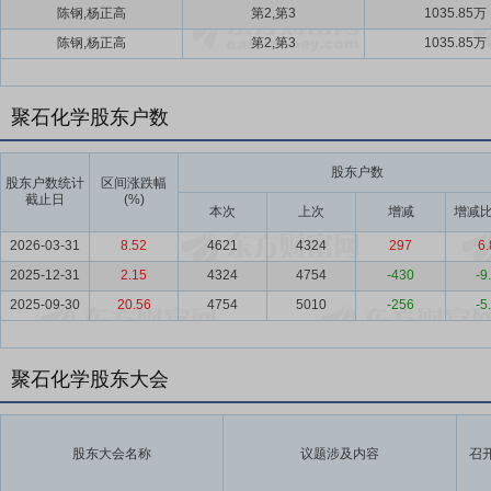
陈钢,杨正高
第2,第3
1035.85万
陈钢,杨正高
第2,第3
1035.85万
聚石化学股东户数
股东户数
股东户数统计
区间涨跌幅
截止日
(%)
本次
上次
增减
增减比
2026-03-31
8.52
4621
4324
297
6.
2025-12-31
2.15
4324
4754
-430
-9
2025-09-30
20.56
4754
5010
-256
-5
聚石化学股东大会
股东大会名称
议题涉及内容
召