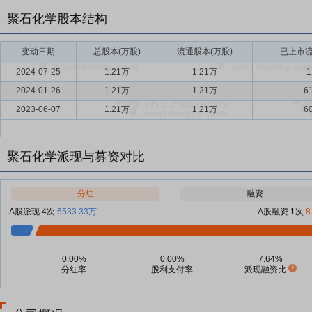
聚石化学股本结构
变动日期
总股本(万股)
流通股本(万股)
已上市流
2024-07-25
1.21万
1.21万
1
2024-01-26
1.21万
1.21万
6
2023-06-07
1.21万
1.21万
6
聚石化学派现与募资对比
分红
融资
A股派现 4次
6533.33万
A股融资 1次
8
0.00%
0.00%
7.64%
分红率
股利支付率
派现融资比