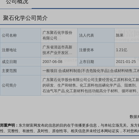
公司概况
聚石化学公司简介
广东聚石化学股份
公司名称
法人代表
陈果
有限公司
广东省清远市高新
注册地址
注册资本
1.21亿
技术产业开发区雄
兴工业城B6
成立日期
2007-06-08
上市日期
2021-01-25
主要范围
广东聚石化学股份有限公司公司主要经营化工原料和化工
公司简介
的研发、生产和销售。化工原料包括磷化学产品、阻燃剂
石油气等产品,化工新材料包括功能高分子材料、循环材料
材料、光显及半导体相关材料等,广泛应用于汽车、电子电
线电缆、节日灯饰、医疗卫生、新能源、光显等领域。公
化工新材料业务,向产业链上游整合化工原料业务,向下游拓
产品,重点布局循环经济、降解材料以及能源科技,坚持用科
数据
环保节能产品,使人们的生活更加安全和美好。
郑重声明：
东方财富网发布此信息的目的在于传播更多信息，与本站立场无关。东方
性、完整性、有效性、及时性、原创性等。相关信息并未经过本网站证实，不对您构