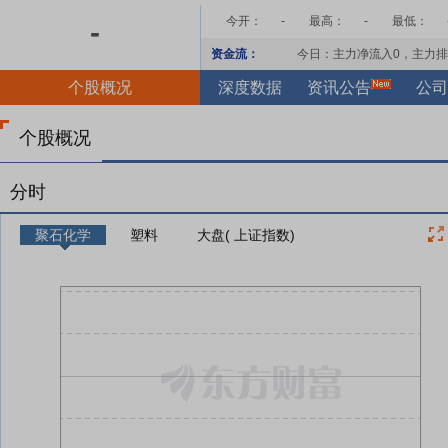
今开：
-
最高：
-
最低：
-
资金流：
今日：主力净流入
0
，主力排
个股概况
深度数据
资讯公告
公司
个股概况
分时
聚石化学
塑料
大盘( 上证指数)