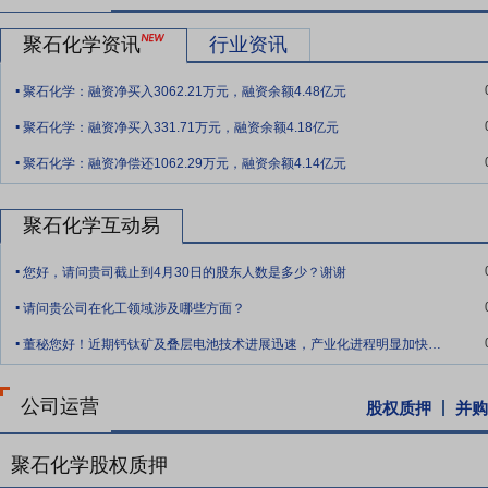
客户，创新协同成长”的理念，在拓展某一细分应用领域的客户时，倾
客户制定相应产品研发计划，与战略客户共同成长。
聚石化学资讯
行业资讯
要点9：
管理决策优势
公司的核心管理团队具备二十多年的化工新材
.
聚石化学：融资净买入3062.21万元，融资余额4.48亿元
瞻的判断力。多年来，正是凭借核心管理团队对行业发展方向的准确把
.
司进行了事业部制改革，赋予各事业部更多的决策权限，提高员工参与
聚石化学：融资净买入331.71万元，融资余额4.18亿元
.
续以事业部制和平台化战略为依托，进一步优化以“品牌、经营管理和
聚石化学：融资净偿还1062.29万元，融资余额4.14亿元
平，提高经营效益，推动公司可持续发展。
要点10：
自愿锁定股份
自公司股票上市之日起三十六个月内,不转让
聚石化学互动易
间接持有的该部分股份。
.
您好，请问贵司截止到4月30日的股东人数是多少？谢谢
要点11：
股利分配
在满足现金分红条件的基础上,结合公司持续经营和
.
年以现金方式累计分配的利润不少于最近3年实现的年均可分配利润的3
请问贵公司在化工领域涉及哪些方面？
.
要点12：
稳定股价措施
公司首次公开发行股票并上市后三年内,如公
董秘您好！近期钙钛矿及叠层电池技术进展迅速，产业化进程明显加快。鉴于公司在磷化工
持股份、公司全体董事(独立董事除外)和高级管理人员增持公司股票以
公司运营
股权质押
并购
聚石化学股权质押