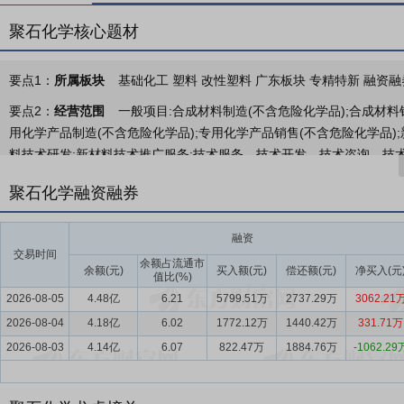
聚石化学核心题材
要点1：
所属板块
基础化工 塑料 改性塑料 广东板块 专精特新 融资融
要点2：
经营范围
一般项目:合成材料制造(不含危险化学品);合成材
用化学产品制造(不含危险化学品);专用化学产品销售(不含危险化学品)
料技术研发;新材料技术推广服务;技术服务、技术开发、技术咨询、技
别管理措施)(依法须经批准的项目,经相关部门批准后方可开展经营活动
聚石化学融资融券
要点3：
化工新材料的研发、生产和销售
公司系一家拥有核心原创技
括改性塑料粒子、汽车型材、光显材料、电线电缆、卫生材料、液化石
融资
显示、电线电缆、医疗卫生、汽油添加剂、防火涂料、改性塑料、电解
交易时间
余额占流通市
余额(元)
买入额(元)
偿还额(元)
净买入(元
值比(%)
要点4：
新材料行业
新材料行业属于《中华人民共和国国民经济和社会
2026-08-05
4.48亿
6.21
5799.51万
2737.29万
3062.21
第十五个五年规划纲要》等国家政策鼓励和支持的战略性产业。近年来，
2026-08-04
四五”科技创新指导意见》《关于“十四五”推动石化化工行业高质量发
4.18亿
6.02
1772.12万
1440.42万
331.71万
录（2023）》《精细化工产业创新发展实施方案（2024—2027
2026-08-03
4.14亿
6.07
822.47万
1884.76万
-1062.29
营造了良好的营商环境，并指明了未来的发展方向。
要点5：
技术研发优势
公司设立聚石研究院（广东聚石科技研究院有