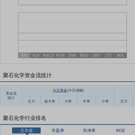
RSI
KDJ
MACD
W%R
DMI
BIAS
OBV
CCI
ROC
聚石化学资金流统计
今日资金
(今日涨幅
)
资金流
统计
主力
超大单
大单
中单
小单
主力
聚石化学行业排名
总市值
市盈率
市净率
ROE