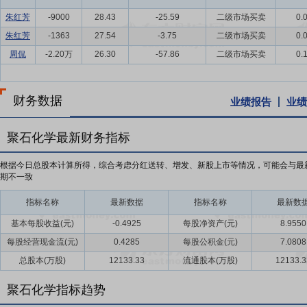
朱红芳
-9000
28.43
-25.59
二级市场买卖
0.
朱红芳
-1363
27.54
-3.75
二级市场买卖
0.
周侃
-2.20万
26.30
-57.86
二级市场买卖
0.
财务数据
业绩报告
业绩
聚石化学最新财务指标
根据今日总股本计算所得，综合考虑分红送转、增发、新股上市等情况，可能会与最
期不一致
指标名称
最新数据
指标名称
最新数
基本每股收益(元)
-0.4925
每股净资产(元)
8.9550
每股经营现金流(元)
0.4285
每股公积金(元)
7.0808
总股本(万股)
12133.33
流通股本(万股)
12133.3
聚石化学指标趋势