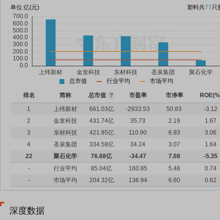
单位:
亿(元)
塑料
共
77
只
总市值
行业平均
市场平均
排名
简称
总市值
?
市盈率
市净率
ROE(%
1
上纬新材
661.03亿
-2933.53
50.83
-3.12
2
金发科技
431.74亿
35.73
2.19
1.67
3
东材科技
421.85亿
110.90
6.93
3.06
4
圣泉集团
334.58亿
34.24
3.07
1.64
22
聚石化学
76.88亿
-34.47
7.08
-5.35
-
行业平均
85.04亿
160.85
5.48
0.74
-
市场平均
204.32亿
136.94
6.60
0.62
深度数据