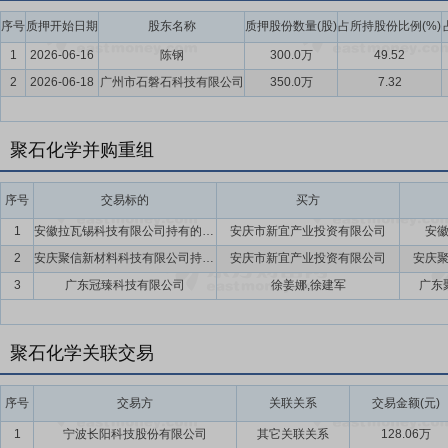
序号
质押开始日期
股东名称
质押股份数量(股)
占所持股份比例(%)
1
2026-06-16
陈钢
300.0万
49.52
2
2026-06-18
广州市石磐石科技有限公司
350.0万
7.32
聚石化学并购重组
序号
交易标的
买方
1
安徽拉瓦锡科技有限公司持有的位于安庆高新区的地面建筑、附属设备
安庆市新宜产业投资有限公司
安
2
安庆聚信新材料科技有限公司持有的位于安庆高新区的土地使用权及其地面建筑、附属设备
安庆市新宜产业投资有限公司
安庆
3
广东冠臻科技有限公司
徐姜娜,徐建军
广东
聚石化学关联交易
序号
交易方
关联关系
交易金额(元)
1
宁波长阳科技股份有限公司
其它关联关系
128.06万