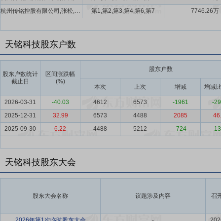
杭州传铭控股有限公司,张松,香港天铭实业有限公司,杭州富阳盛铭投资管理合伙企业(有限合伙),张普,杭州富阳弘铭投资管理合伙企业(有限合伙)
第1,第2,第3,第4,第6,第7
7746.26万
天铭科技股东户数
股东户数
股东户数统计
区间涨跌幅
截止日
(%)
本次
上次
增减
增减比
2026-03-31
-40.03
4612
6573
-1961
-29
2025-12-31
32.99
6573
4488
2085
46
2025-09-30
6.22
4488
5212
-724
-13
天铭科技股东大会
股东大会名称
议题涉及内容
召
2026年第1次临时股东大会
-
202