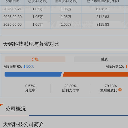
变动日期
总股本(万股)
流通股本(万股)
已上市流通A股(万股)
2026-05-21
1.05万
1.05万
8128.21
2025-09-30
1.05万
1.05万
8112.83
2025-06-05
1.05万
1.05万
8115.83
天铭科技派现与募资对比
分红
融资
A股派现 6次
1.50亿
A股融资 1次
1
0.57%
20.30%
79.13%
分红率
股利支付率
派现融资比
公司概况
天铭科技公司简介