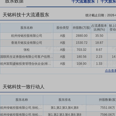
股东数据
十大流通股东
十大股东
天铭科技十大流通股东
统计截止日期：
2026-
占流通股本
较上
股东名称
股份类型
持股数(万股)
比例(%)
变动
杭州传铭控股有限公司
A股
2880.00
35.50
香港天铭实业有限公司
A股
1530.72
18.87
张松
A股
703.32
8.67
国联民生证券股份有限公司客户信用交易担保证券账户
A股
180.56
2.23
14
杭州富阳盛铭投资管理合伙企业(有限合伙)
A股
108.00
1.33
点击查
天铭科技一致行动人
股东名称
股东排名
持股数量(股
杭州传铭控股有限公司,张松,香港天铭实业有限公司,杭州富阳盛铭投资管理合伙企业(有限合伙),杭州富阳弘铭投资管理合伙企业(有限合伙)
第1,第2,第3,第4,第8
7551.06万
杭州传铭控股有限公司,张松,香港天铭实业有限公司,杭州富阳盛铭投资管理合伙企业(有限合伙),杭州富阳弘铭投资管理合伙企业(有限合伙),张普
第1,第2,第3,第4,第6,第8
7596.06万