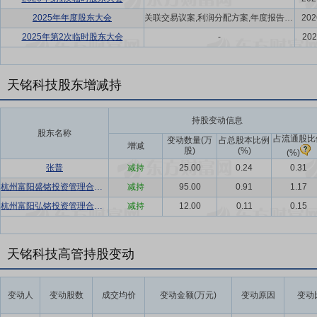
2025年年度股东大会
关联交易议案,利润分配方案,年度报告(摘要)议案
202
2025年第2次临时股东大会
-
202
天铭科技股东增减持
持股变动信息
股东名称
占流通股比
变动数量(万
占总股本比例
增减
股)
(%)
(%)
张普
减持
25.00
0.24
0.31
杭州富阳盛铭投资管理合伙企业(有限合伙)
减持
95.00
0.91
1.17
杭州富阳弘铭投资管理合伙企业(有限合伙)
减持
12.00
0.11
0.15
天铭科技高管持股变动
变动人
变动股数
成交均价
变动金额(万元)
变动原因
变动