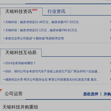
后6个月期末收盘价低于本次发行的发行价,则本人持有天铭科技股票的
天铭科技资讯
行业资讯
技本次发行前已发行的股份,也不要求或提议天铭科技回购该部分股份。
.
天铭科技：融资净偿还21.48万元，融资余额767.33万元
.
天铭科技：融资净偿还22.1万元，融资余额788.81万元
.
多家北交所公司推进“小额快速”简易程序定增
天铭科技互动易
.
2024业务突破有哪些？
.
你好，请问公司会考虑与汽车产业链上的其它产品厂商合作吗？比如越野车、改装车的后视
.
感谢张总分享 明天公司股东会后 希望公司抓紧落实分红派息方案 最后祝天铭科技在未
公司运营
股权质押
并购
天铭科技并购重组