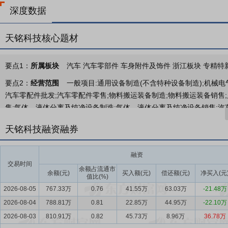
深度数据
天铭科技核心题材
要点1：
所属板块
汽车 汽车零部件 车身附件及饰件 浙江板块 专精特
要点2：
经营范围
一般项目:通用设备制造(不含特种设备制造);机械
汽车零配件批发;汽车零配件零售;物料搬运装备制造;物料搬运装备销售
售;气体、液体分离及纯净设备制造;气体、液体分离及纯净设备销售;汽
金制品制造;锻件及粉末冶金制品销售;橡胶制品制造;橡胶制品销售;塑料
天铭科技融资融券
计服务;电子元器件与机电组件设备制造;电子元器件与机电组件设备销售
设备制造;汽车销售;机动车修理和维护(除依法须经批准的项目外,凭营业
融资
务;道路机动车辆生产(依法须经批准的项目,经相关部门批准后方可开展
交易时间
余额占流通市
要点3：
汽车改装装备及配件的设计、研发、生产和销售
余额(元)
买入额(元)
偿还额(元)
天铭科技主
净买入(元
值比(%)
装装备及配件的设计、研发、生产和销售，产品主要应用于SUV、皮
2026-08-05
767.33万
0.76
41.55万
63.03万
-21.48万
前装市场。
2026-08-04
788.81万
0.81
22.85万
44.95万
-22.10万
要点4：
汽车改装行业
2025年，汽车改装行业在政策破冰、消费升
2026-08-03
810.91万
0.82
45.73万
8.96万
36.78万
力得到前所未有的释放。