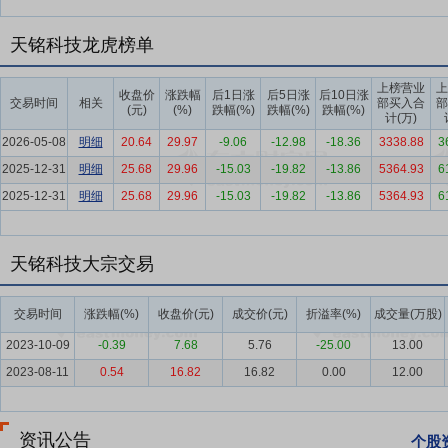
要点5：
良好的品牌优势
品牌知名度是公司产品创新、品质管控和口碑
天铭科技龙虎榜单
的品牌和质量。针对自身产品特点和终端客户的不同,公司既有定制化产品
的市场检验,公司产品受到广泛的认可,积累了较高的知名度,并且获得
上榜营业
上
收盘价
涨跌幅
后1日涨
后5日涨
后10日涨
交易时间
相关
部买入合
部
保持市场竞争力的基础。
(元)
(%)
跌幅(%)
跌幅(%)
跌幅(%)
计(万)
要点6：
销售渠道优势
公司遵循国外、国内市场并重的发展原则,积极
2026-05-08
明细
20.64
29.97
-9.06
-12.98
-18.36
3338.88
3
专门负责维护和开拓销售市场。针对国外业务,目前公司设有外销部,且
2025-12-31
明细
25.68
29.96
-15.03
-19.82
-13.86
5364.93
6
户采购需求。
2025-12-31
明细
25.68
29.96
-15.03
-19.82
-13.86
5364.93
6
要点7：
市场的先发优势
目前,全球汽车越野改装件产品仍主要应用于
司已经与长城汽车、东风汽车等国内领先的越野车生产制造厂商达成了框
天铭科技大宗交易
了明显的先发优势,处于同行业领先水平。公司现已与多家国内汽车主
汽车改装件领域的先发优势、长期积累的技术和口碑优势,可以有效保
交易时间
涨跌幅(%)
收盘价(元)
成交价(元)
折溢率(%)
成交量(万股)
要点8：
自愿锁定股份
张松、艾鸿冰承诺:1、本人承诺自天铭科技在
2023-10-09
-0.39
7.68
5.76
-25.00
13.00
和间接持有,全文同)的天铭科技股份,也不要求或提议天铭科技回购该
2023-08-11
0.54
16.82
16.82
0.00
12.00
时所持股份本人仍将遵守本承诺函所提及的承诺事项。同时,本人自天
转让或委托他人管理本人持有的天铭科技股票;但本次发行上市终止的,
生天铭科技股票连续20个交易日的收盘价均低于本次公开发行的发行价
资讯公告
个股
转增股本、增发新股等原因进行除权、除息的,则按照有关规定作除权除