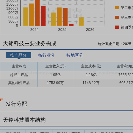
第二季
第三季
第四季
天铭科技主要业务构成
统计截止日期：
2025-
按产品分
按行业分
按地区分
主营构成
主营收入(元)
主营成本(元)
主营利润(
越野主产品
1.95亿
1.18亿
7685.8
其他辅件产品
1753.99万
1148.12万
605.87
发行分配
天铭科技股本结构