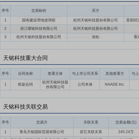
序号
交易标的
买方
1
国有建设用地使用权
杭州天铭科技股份有限公司
富阳经
2
浙江曜铭科技有限公司
杭州天铭科技股份有限公司
3
杭州天铭科技股份有限公司
张松
香
天铭科技重大合同
序号
合同名称
签署主体
与上市公司关系
其他签署方
与上
杭州天铭科技股
1
框架合同
公司本身
NAADE Inc.
份有限公司
天铭科技关联交易
序号
交易方
关联关系
交易金额(元)
1
青岛天铭国际贸易有限公司
其它关联关系
245.24万