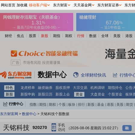
网站首页
加收藏
移动客户端
东方财富
天天基金网
东方财富证券
东方
财经
焦点
股票
新股
期指
期权
行情
数据
全球
美股
港股
数据中心
全球财经快讯
行情中
特色
龙虎榜单
融资融券
股权质押
大宗交易
机构调研
期指持仓
公告
新股
新股申购
新股日历
新股上会
资金
大盘资金
个股资金
板块
行情中心
指数
|
期指
|
期权
|
个股
|
板块
|
排行
|
新股
|
基金
|
港股
|
美股
|
期货
|
外汇
|
黄金
|
自选股
|
自选基金
东方财富网
>
数据中心
> 天铭科技个股数据
天铭科技
920270
（2026-08-06 星期四 15:02:27）
融