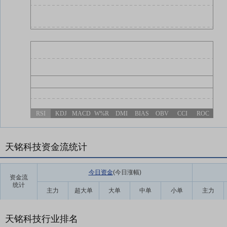
RSI
KDJ
MACD
W%R
DMI
BIAS
OBV
CCI
ROC
天铭科技资金流统计
今日资金
(今日涨幅
)
资金流
统计
主力
超大单
大单
中单
小单
主力
天铭科技行业排名