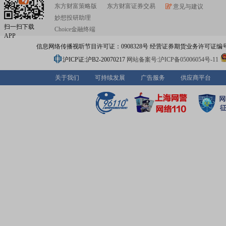
励发展产业,属于“中国制造2025浙江行动纲要”明确的重点发
东方财富策略版
东方财富证券交易
意见与建议
个产业的“机器人与智能装备”。属于“通用设备制造业”。自2
妙想投研助理
投入批量生产以来,该系列产品获得我司客户的广泛好评,世
扫一扫下载
Choice金融终端
迅速打开,目前已远销全球六十多个国家和地区。未来在国
APP
内需政策的要求下预计我司内销产值会“爆发式”增长。目前,“
信息网络传播视听节目许可证：0908328号 经营证券期货业务许可证编号：91310
MAX”电动绞盘开始大批量配套(前装)长城汽车越野车型(坦
城炮等品牌系列),市场销量供不应求。受内需政策激励,公
沪ICP证:沪B2-20070217
网站备案号:沪ICP备05006054号-11
配套的国内整车厂都将扩大国内配套。T-MAX已成为全球x
品牌及越野改装设备、整车前装供应商,是行业内公认的绞
关于我们
可持续发展
广告服务
供应商平台
动踏板、越野改装等国际xx品牌产品之一。xx行业号召力