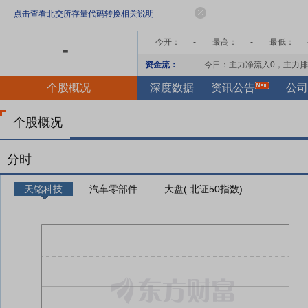
点击查看北交所存量代码转换相关说明
今开：
-
最高：
-
最低：
-
资金流：
今日：主力净流入
0
，主力排
个股概况
深度数据
资讯公告
公司
个股概况
分时
天铭科技
汽车零部件
大盘( 北证50指数)