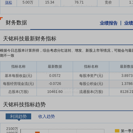
张松
5.00万
15.34
76.71
竞价
1.
财务数据
业绩报告
业绩
天铭科技最新财务指标
根据今日总股本计算所得，综合考虑分红送转、增发、新股上市等情况，可能会与最
期不一致
指标名称
最新数据
指标名称
最新数
基本每股收益(元)
0.0572
每股净资产(元)
3.8973
每股经营现金流(元)
-0.0726
每股公积金(元)
1.3786
总股本(万股)
10461.60
流通股本(万股)
8128.2
天铭科技指标趋势
利润趋势
收入趋势
第一季