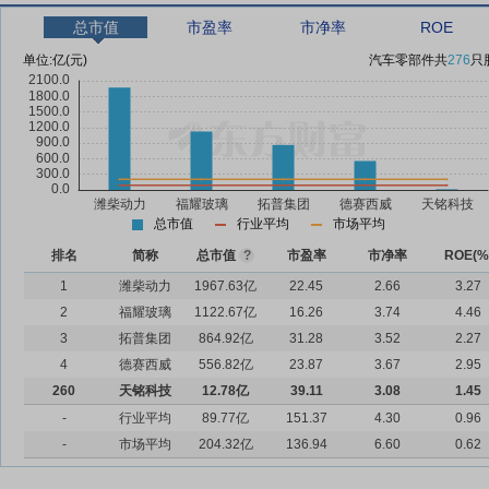
总市值
市盈率
市净率
ROE
单位:
亿(元)
汽车零部件
共
276
只
总市值
行业平均
市场平均
排名
简称
总市值
?
市盈率
市净率
ROE(%
1
潍柴动力
1967.63亿
22.45
2.66
3.27
2
福耀玻璃
1122.67亿
16.26
3.74
4.46
3
拓普集团
864.92亿
31.28
3.52
2.27
4
德赛西威
556.82亿
23.87
3.67
2.95
260
天铭科技
12.78亿
39.11
3.08
1.45
-
行业平均
89.77亿
151.37
4.30
0.96
-
市场平均
204.32亿
136.94
6.60
0.62