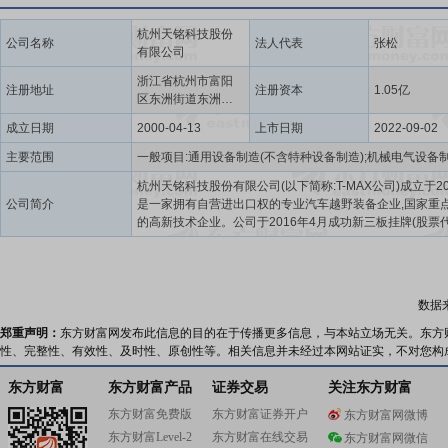
杭州天铭科技股份
公司名称
法人代表
张松
有限公司
浙江省杭州市富阳
注册地址
注册资本
1.05亿
区东洲街道东洲工
业功能区五号路5号
成立日期
2000-04-13
上市日期
2022-09-02
主要范围
杭州天铭科技股份有限公司(以下简称:T-MAX公司)成立于20
公司简介
是一家拥有自营进出口权的专业汽车越野装备企业,国家重
的高新技术企业。公司于2016年4月成功新三板挂牌(股票
码:920270)。天铭科技是一家研发、生产以“T-MAX”为品
系列电动绞盘、工业绞盘、电动踏板、高强度纤维绳、以
越野改装车用产品。EW系列和EWI系列电绞盘获批为国家
划。先后获得资质和社会荣誉以下:xxx高新技术企业、装
数据
位(中央军委装备部颁发)、中国专利优秀奖、国家火炬项目
省越野车零部件技术研发中心、浙江省天铭科技汽车越野
郑重声明：
东方财富网发布此信息的目的在于传播更多信息，与本站立场无关。东方
究院、浙江省企业博士后工作站、浙江制造精品企业、浙
性、完整性、有效性、及时性、原创性等。相关信息并未经过本网站证实，不对您构
口xx、浙江省专利示范企业、新三板挂牌企业、杭州市专
与试点企业、富阳区上市培育企业、杭州市出口xx、富阳
东方财富
东方财富产品
证券交易
关注东方财富
大户、杭州市xx产品、富阳区高新潜力培育企业。公司为
东方财富免费版
东方财富证券开户
东方财富网微博
定GJB8340-2015《军用汽车电动机驱动绞盘规范》标准
东方财富Level-2
东方财富在线交易
之一,本公司使用“T-MAX”商标。公司所属行业为国家和省
东方财富网微信