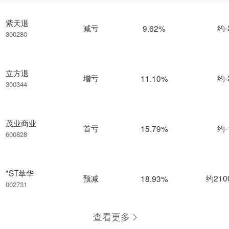
紫天退
减亏
约-
9.62%
300280
立方退
增亏
约-
11.10%
300344
茂业商业
首亏
约-
15.79%
600828
*ST萃华
预减
约210
18.93%
002731
查看更多