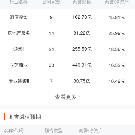
行业名称
公司家数
商誉规模
商誉/净资产
酒店餐饮
162.73亿
9
45.81%
房地产服务
81.22亿
14
25.99%
游戏Ⅱ
255.59亿
24
18.56%
医药商业
440.31亿
30
16.52%
专业连锁Ⅱ
30.75亿
7
16.49%
查看更多
商誉减值预期
名称/代码
预告类型
商誉/净资产