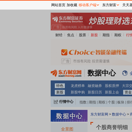
网站首页
加收藏
移动客户端
东方财富
天天
财经
焦点
股票
新股
期指
期权
行
数据中心
特色
龙虎榜单
融资融券
股权质押
大宗
新股
新股申购
新股日历
新股上会
资金
行情中心
指数
|
期指
|
期权
|
个股
|
板块
|
排
东方财富网
>
数据中心
>
个股商誉明细
全景图