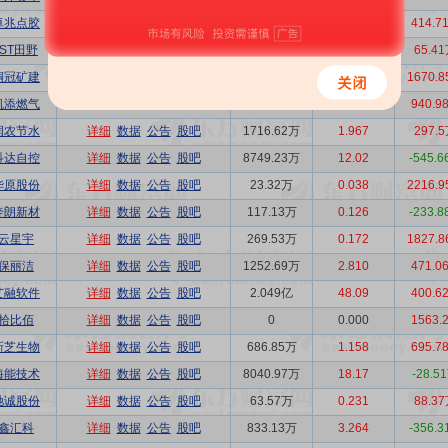
卓兆点胶
详细
数据
公告
股吧
5600.71万
8.089
414.7
*ST田野
详细
数据
公告
股吧
0
0.000
65.4
铜冠矿建
详细
数据
公告
股吧
582.49万
0.623
1670.
凯添燃气
详细
数据
公告
股吧
147.68万
0.209
940.9
润农节水
详细
数据
公告
股吧
1716.62万
1.967
297.
科达自控
详细
数据
公告
股吧
8749.23万
12.02
-545.
华原股份
详细
数据
公告
股吧
23.32万
0.038
2216.
奔朗新材
详细
数据
公告
股吧
117.13万
0.126
-233.
云星宇
详细
数据
公告
股吧
269.53万
0.172
1827.
保丽洁
详细
数据
公告
股吧
1252.69万
2.810
471.0
艾融软件
详细
数据
公告
股吧
2.049亿
48.09
400.6
拾比佰
详细
数据
公告
股吧
0
0.000
1563.
新芝生物
详细
数据
公告
股吧
686.85万
1.158
695.7
海能技术
详细
数据
公告
股吧
8040.97万
18.17
-28.5
驰诚股份
详细
数据
公告
股吧
63.57万
0.231
88.3
鑫汇科
详细
数据
公告
股吧
833.13万
3.264
-356.