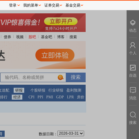
登录
我的菜单
证券交易
基金交易
动态
债券
视频
股吧
基金吧
博客
搜索
个人
自选
0
红送配
研报
个股研报
行业研报
盈利预测
排行
经济
CPI
PPI
PMI
GDP
LPR
房价
消息
搜索
数据日期：