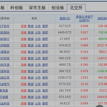
主板
科创板
深市主板
创业板
北交所
商誉占净资产
股票简称
相关
商誉(元)
净利润(
比例(%)
国子软件
详细
数据
公告
股吧
517.51万
0.848
126.1
优机股份
详细
数据
公告
股吧
4445.07万
5.917
-792.
锦好医疗
详细
数据
公告
股吧
17.29万
0.047
-669.
吉冈精密
详细
数据
公告
股吧
474.91万
0.869
1012.
方盛股份
详细
数据
公告
股吧
66.42万
0.143
350.
并行科技
详细
数据
公告
股吧
505.23万
0.902
1160.
恒拓开源
详细
数据
公告
股吧
4600.7万
8.240
132.9
派诺科技
详细
数据
公告
股吧
369.75万
0.479
-1569.
凯德石英
详细
数据
公告
股吧
2190.27万
2.615
483.8
胜业电气
详细
数据
公告
股吧
5773.3万
10.20
175.9
奥美森
详细
数据
公告
股吧
181.74万
0.305
2213
万源通
详细
数据
公告
股吧
673.14万
0.617
1844.
流金科技
详细
数据
公告
股吧
34.81万
0.054
577.7