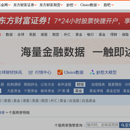
基金网
东方财富证券
东方财富期货
妙想
Choice数据
股吧
情
数据
全球
美股
港股
期货
外汇
黄金
银行
基金
理财
保险
全球财经快讯
行情中心
Choice数据
妙想大模型
交易
机构调研
期指持仓
公告大全
条件选股
财报
业绩报表
最新预告
分
大盘资金
个股资金
板块资金
沪 港 通
基金
基金净值
基金定投
基金
行
|
新股
|
基金
|
港股
|
美股
|
期货
|
外汇
|
黄金
|
自选股
|
自选基金
商誉
> 个股商誉明细
个股商誉预警查询：