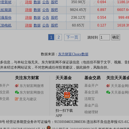
华密新材
详细
数据
公告
股吧
350.98万
0.694
1186.
长虹能源
详细
数据
公告
股吧
9824.45万
6.897
6607.
芭薇股份
详细
数据
公告
股吧
236.12万
0.554
999.4
三协电机
详细
数据
公告
股吧
60.65万
0.127
1618.
1
2
下一页
跳转到
数据来源：
东方财富Choice数据
多信息，与本站立场无关。东方财富网不保证该信息（包括但不限于文字、视频、音
并未经过本网站证实，不对您构成任何投资建议，据此操作，风险自担。
关注东方财富
天天基金
基金交易
关注天天基
券开户
基金开户
东方财富网微博
天天基金网
线交易
基金交易
东方财富网微信
天天基金网
券交易
活期宝
意见与建议
基金产品
扫一扫下载
稳健理财
APP
 经营证券期货业务许可证编号：913101046312860336 违法和不良信息举报:021-612