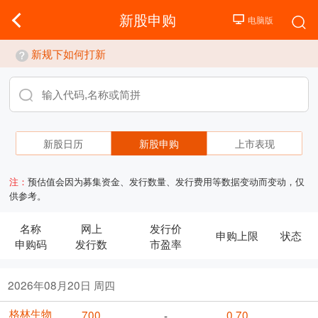
新股申购
新规下如何打新
新股日历
新股申购
上市表现
注：
预估值会因为募集资金、发行数量、发行费用等数据变动而变动，仅
供参考。
名称
网上
发行价
申购上限
状态
申购码
发行数
市盈率
2026年08月20日 周四
格林生物
700
0.70
-