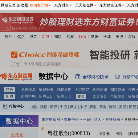
网站首页
加收藏
移动客户端
东方财富
天天基金网
东方财富证券
东方
财经
焦点
股票
新股
期指
期权
行情
数据
全球
美股
港股
数据中心
全球财经快讯
行情中
特色
龙虎榜单
融资融券
股权质押
大宗交易
机构调研
期指持仓
公告
新股
新股申购
新股日历
新股上会
资金
大盘资金
个股资金
板块
行情中心
指数
|
期指
|
期权
|
个股
|
板块
|
排行
|
新股
|
基金
|
港股
|
美股
|
期货
|
外汇
|
黄金
|
自选股
|
自选基金
东方财富网
>
数据中心
>
一致行动人
>
粤桂股份
> 粤桂股
粤桂股份(000833)
最新价
-
涨跌
-
涨跌
全景图