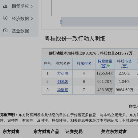
期货期权
经济数据
基金数据
粤桂股份一致行动人明细
一致行动组
本期持股比例
3.01%
，持股数量
2415.77万
持股数量
持股市值
序号
股东名称
股东排名
(股)
(元)
1
方少瑜
4
1265.64万
2.56亿
2
列凤媚
6
661.28万
1.34亿
3
梁淑莲
7
488.85万
9884.50万
数据
郑重声明：
东方财富网发布此信息的目的在于传播更多信息，与本站立场无关。东方
性、完整性、有效性、及时性、原创性等。相关信息并未经过本网站证实，不对您构
东方财富
东方财富产品
证券交易
关注东方财富