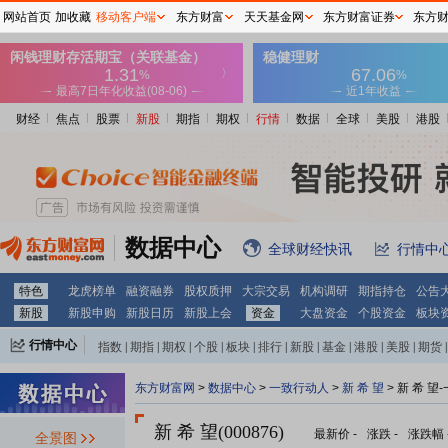
网站首页
加收藏
移动客户端
东方财富
天天基金网
东方财富证券
东方
财经
焦点
股票
新股
期指
期权
行情
数据
全球
美股
港股
数据中心
全球财经快讯
行情中
特色
龙虎榜单
融资融券
股权质押
大宗交易
机构调研
期指持仓
公告
新股
新股申购
新股日历
新股上会
资金
大盘资金
个股资金
板块
行情中心
指数
|
期指
|
期权
|
个股
|
板块
|
排行
|
新股
|
基金
|
港股
|
美股
|
期货
|
外汇
|
黄金
|
自选股
|
自选基金
东方财富网
>
数据中心
>
一致行动人
>
新 希 望
> 新 希 
新 希 望(000876)
最新价
-
涨跌
-
涨跌幅
全景图