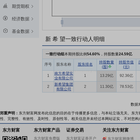
期货期权
经济数据
基金数据
新 希 望一致行动人明细
一致行动组
本期持股比例
54.60%
，持股数量
24.59亿
持股数量
持股市值
序号
股东名称
股东排名
(股)
(元)
南方希望实
1
1
13.29亿
92.36亿
业有限公司
新希望集团
2
2
11.30亿
78.53亿
有限公司
数据
郑重声明：
东方财富网发布此信息的目的在于传播更多信息，与本站立场无关。东方
性、完整性、有效性、及时性、原创性等。相关信息并未经过本网站证实，不对您构
东方财富
东方财富产品
证券交易
关注东方财富
东方财富免费版
东方财富证券开户
东方财富网微博