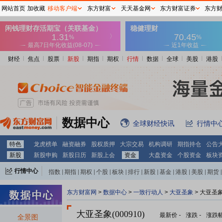
网站首页
加收藏
移动客户端
东方财富
天天基金网
东方财富证券
东方
财经
焦点
股票
新股
期指
期权
行情
数据
全球
美股
港股
数据中心
全球财经快讯
行情中
特色
龙虎榜单
融资融券
股权质押
大宗交易
机构调研
期指持仓
公告
新股
新股申购
新股日历
新股上会
资金
大盘资金
个股资金
板块
行情中心
指数
|
期指
|
期权
|
个股
|
板块
|
排行
|
新股
|
基金
|
港股
|
美股
|
期货
|
外汇
|
黄金
|
自选股
|
自选基金
东方财富网
>
数据中心
>
一致行动人
>
大亚圣象
> 大亚圣
大亚圣象(000910)
最新价
-
涨跌
-
涨跌
全景图