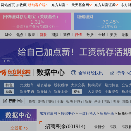
网站首页
加收藏
移动客户端
东方财富
天天基金网
东方财富证券
东方
财经
焦点
股票
新股
期指
期权
行情
数据
全球
美股
港股
数据中心
全球财经快讯
行情中
特色
龙虎榜单
融资融券
股权质押
大宗交易
机构调研
期指持仓
公告
新股
新股申购
新股日历
新股上会
资金
大盘资金
个股资金
板块
行情中心
指数
|
期指
|
期权
|
个股
|
板块
|
排行
|
新股
|
基金
|
港股
|
美股
|
期货
|
外汇
|
黄金
|
自选股
|
自选基金
东方财富网
>
数据中心
>
一致行动人
>
招商积余
> 招商积
招商积余(001914)
最新价
-
涨跌
-
涨跌
全景图