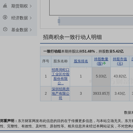
期货期权
经济数据
基金数据
招商积余一致行动人明细
一致行动组
本期持股比例
51.48%
，持股数量
5.42亿
持股数量
持股市值
序号
股东名称
股东排名
(股)
(元)
招商局蛇口
工业区控股
1
1
5.03亿
43.82亿
股份有限
公...
深圳招商房
2
地产有限公
3
3933.85万
3.43亿
司
数据
郑重声明：
东方财富网发布此信息的目的在于传播更多信息，与本站立场无关。东方
性、完整性、有效性、及时性、原创性等。相关信息并未经过本网站证实，不对您构