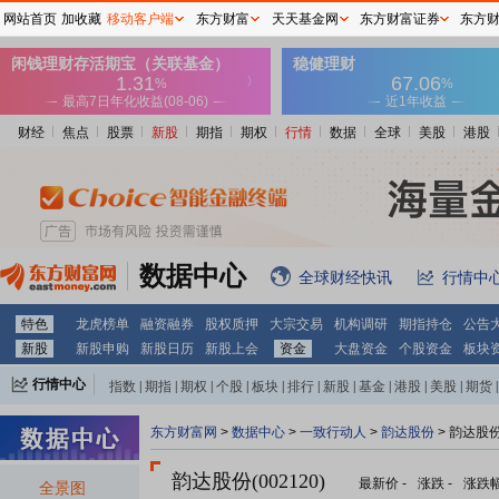
网站首页
加收藏
移动客户端
东方财富
天天基金网
东方财富证券
东方
财经
焦点
股票
新股
期指
期权
行情
数据
全球
美股
港股
数据中心
全球财经快讯
行情中
特色
龙虎榜单
融资融券
股权质押
大宗交易
机构调研
期指持仓
公告
新股
新股申购
新股日历
新股上会
资金
大盘资金
个股资金
板块
行情中心
指数
|
期指
|
期权
|
个股
|
板块
|
排行
|
新股
|
基金
|
港股
|
美股
|
期货
|
外汇
|
黄金
|
自选股
|
自选基金
东方财富网
>
数据中心
>
一致行动人
>
韵达股份
> 韵达股
韵达股份(002120)
最新价
-
涨跌
-
涨跌
全景图