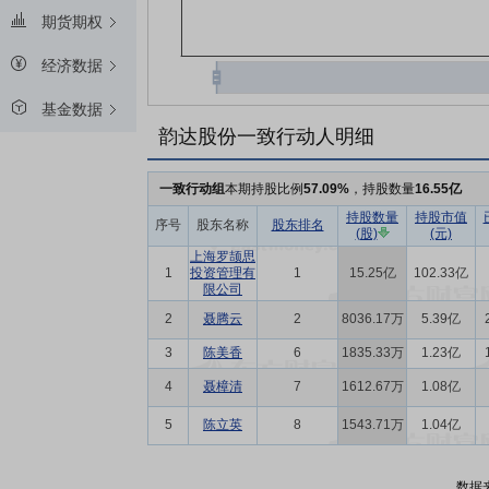
期货期权
经济数据
基金数据
韵达股份一致行动人明细
一致行动组
本期持股比例
57.09%
，持股数量
16.55亿
持股数量
持股市值
序号
股东名称
股东排名
(股)
(元)
上海罗颉思
1
投资管理有
1
15.25亿
102.33亿
限公司
2
聂腾云
2
8036.17万
5.39亿
3
陈美香
6
1835.33万
1.23亿
4
聂樟清
7
1612.67万
1.08亿
5
陈立英
8
1543.71万
1.04亿
数据