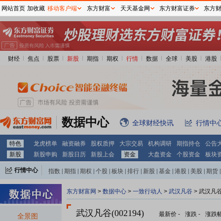
网站首页
加收藏
移动客户端
东方财富
天天基金网
东方财富证券
东方
财经
焦点
股票
新股
期指
期权
行情
数据
全球
美股
港股
数据中心
全球财经快讯
行情中
特色
龙虎榜单
融资融券
股权质押
大宗交易
机构调研
期指持仓
公告
新股
新股申购
新股日历
新股上会
资金
大盘资金
个股资金
板块
行情中心
指数
|
期指
|
期权
|
个股
|
板块
|
排行
|
新股
|
基金
|
港股
|
美股
|
期货
|
外汇
|
黄金
|
自选股
|
自选基金
东方财富网
>
数据中心
>
一致行动人
>
武汉凡谷
> 武汉凡
武汉凡谷(002194)
最新价
-
涨跌
-
涨跌
全景图