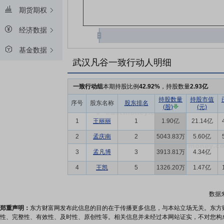
期货期权
经济数据
基金数据
武汉凡谷一致行动人明细
一致行动组
本期持股比例
42.92%
，持股数量
2.93亿
持股数量
持股市值
序号
股东名称
股东排名
(股)
(元)
1
王丽丽
1
1.90亿
21.14亿
2
孟庆南
2
5043.83万
5.60亿
3
孟凡博
3
3913.81万
4.34亿
4
王凯
5
1326.20万
1.47亿
数据
郑重声明：
东方财富网发布此信息的目的在于传播更多信息，与本站立场无关。东方
性、完整性、有效性、及时性、原创性等。相关信息并未经过本网站证实，不对您构