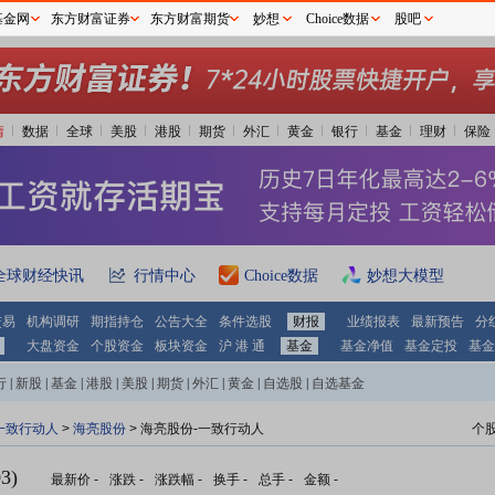
基金网
东方财富证券
东方财富期货
妙想
Choice数据
股吧
情
数据
全球
美股
港股
期货
外汇
黄金
银行
基金
理财
保险
全球财经快讯
行情中心
Choice数据
妙想大模型
交易
机构调研
期指持仓
公告大全
条件选股
财报
业绩报表
最新预告
分
大盘资金
个股资金
板块资金
沪 港 通
基金
基金净值
基金定投
基金
行
|
新股
|
基金
|
港股
|
美股
|
期货
|
外汇
|
黄金
|
自选股
|
自选基金
一致行动人
>
海亮股份
> 海亮股份-一致行动人
个
3)
最新价
-
涨跌
-
涨跌幅
-
换手
-
总手
-
金额
-