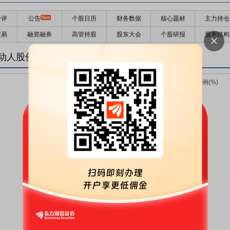
千评
公告
个股日历
财务数据
核心题材
主力持仓
交易
融资融券
高管持股
股东大会
个股研报
股本结构
动人股份变化趋势图