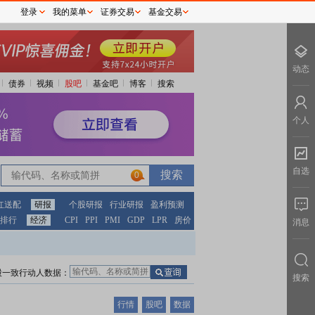
登录
我的菜单
证券交易
基金交易
动态
债券
视频
股吧
基金吧
博客
搜索
个人
自选
0
红送配
研报
个股研报
行业研报
盈利预测
排行
经济
CPI
PPI
PMI
GDP
LPR
房价
消息
股一致行动人数据：
搜索
行情
股吧
数据