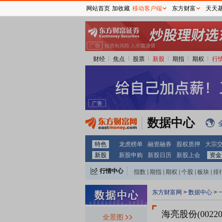
网站首页
加收藏
移动客户端
东方财富
天天
财经
焦点
股票
新股
期指
期权
行
数据中心
特色
龙虎榜单
融资融券
股权质押
大宗
新股
新股申购
新股日历
新股上会
资金
行情中心
指数
|
期指
|
期权
|
个股
|
板块
|
排
东方财富网
>
数据中心
>
海亮股份(00220
全景图