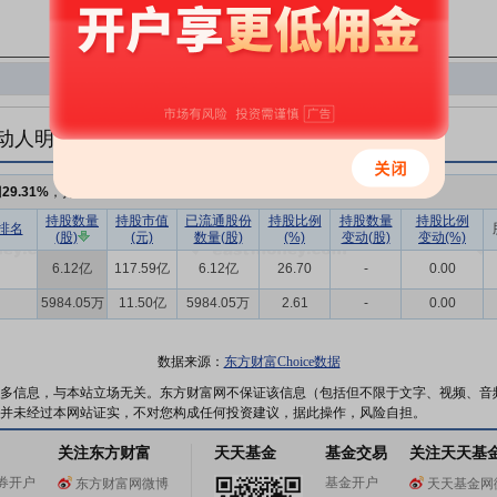
动人明细
例
29.31%
，持股数量
6.72亿
持股数量
持股市值
已流通股份
持股比例
持股数量
持股比例
排名
(股)
(元)
数量(股)
(%)
变动(股)
变动(%)
6.12亿
117.59亿
6.12亿
26.70
-
0.00
5984.05万
11.50亿
5984.05万
2.61
-
0.00
数据来源：
东方财富Choice数据
多信息，与本站立场无关。东方财富网不保证该信息（包括但不限于文字、视频、音
并未经过本网站证实，不对您构成任何投资建议，据此操作，风险自担。
关注东方财富
天天基金
基金交易
关注天天基
券开户
基金开户
东方财富网微博
天天基金网