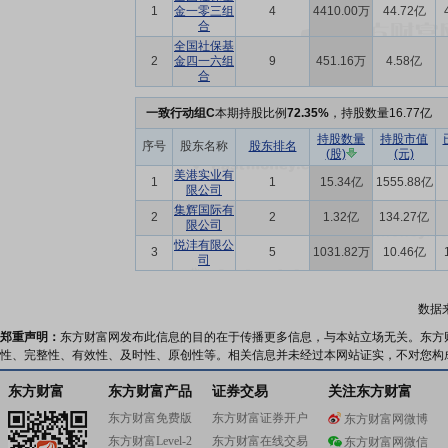
1
金一零三组
4
4410.00万
44.72亿
合
全国社保基
2
金四一六组
9
451.16万
4.58亿
合
一致行动组C
本期持股比例
72.35%
，持股数量16.77亿
持股数量
持股市值
序号
股东名称
股东排名
(股)
(元)
美港实业有
1
1
15.34亿
1555.88亿
限公司
集辉国际有
2
2
1.32亿
134.27亿
限公司
悦沣有限公
3
5
1031.82万
10.46亿
司
数据
郑重声明：
东方财富网发布此信息的目的在于传播更多信息，与本站立场无关。东方
性、完整性、有效性、及时性、原创性等。相关信息并未经过本网站证实，不对您构
东方财富
东方财富产品
证券交易
关注东方财富
东方财富免费版
东方财富证券开户
东方财富网微博
东方财富Level-2
东方财富在线交易
东方财富网微信