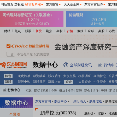
网站首页
加收藏
移动客户端
东方财富
天天基金网
东方财富证券
东方
财经
焦点
股票
新股
期指
期权
行情
数据
全球
美股
港股
数据中心
全球财经快讯
行情中
特色
龙虎榜单
融资融券
股权质押
大宗交易
机构调研
期指持仓
公告
新股
新股申购
新股日历
新股上会
资金
大盘资金
个股资金
板块
行情中心
指数
|
期指
|
期权
|
个股
|
板块
|
排行
|
新股
|
基金
|
港股
|
美股
|
期货
|
外汇
|
黄金
|
自选股
|
自选基金
东方财富网
>
数据中心
>
一致行动人
>
鹏鼎控股
> 鹏鼎控
鹏鼎控股(002938)
最新价
-
涨跌
-
涨跌
全景图