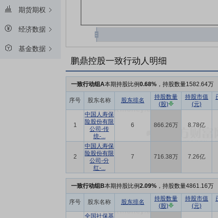
期货期权
经济数据
基金数据
鹏鼎控股一致行动人明细
一致行动组A
本期持股比例
0.68%
，持股数量1582.64万
持股数量
持股市值
序号
股东名称
股东排名
(股)
(元)
中国人寿保
险股份有限
1
6
866.26万
8.78亿
公司-传
统-...
中国人寿保
险股份有限
2
7
716.38万
7.26亿
公司-分
红-...
一致行动组B
本期持股比例
2.09%
，持股数量4861.16万
持股数量
持股市值
序号
股东名称
股东排名
(股)
(元)
全国社保基