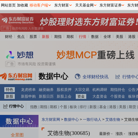
网站首页
加收藏
移动客户端
东方财富
天天基金网
东方财富证券
东方
财经
焦点
股票
新股
期指
期权
行情
数据
全球
美股
港股
数据中心
全球财经快讯
行情中
特色
龙虎榜单
融资融券
股权质押
大宗交易
机构调研
期指持仓
公告
新股
新股申购
新股日历
新股上会
资金
大盘资金
个股资金
板块
行情中心
指数
|
期指
|
期权
|
个股
|
板块
|
排行
|
新股
|
基金
|
港股
|
美股
|
期货
|
外汇
|
黄金
|
自选股
|
自选基金
东方财富网
>
数据中心
>
一致行动人
>
艾德生物
> 艾德生
艾德生物(300685)
最新价
-
涨跌
-
涨跌
全景图