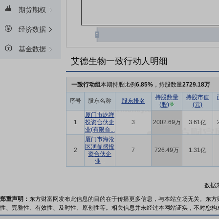
期货期权
经济数据
基金数据
艾德生物一致行动人明细
一致行动组
本期持股比例
6.85%
，持股数量
2729.18万
持股数量
持股市值
序号
股东名称
股东排名
(股)
(元)
厦门市屹祥
1
投资合伙企
3
2002.69万
3.61亿
业(有限合...
厦门市海沧
区润鼎盛投
2
7
726.49万
1.31亿
资合伙企
业...
数据
郑重声明：
东方财富网发布此信息的目的在于传播更多信息，与本站立场无关。东方
性、完整性、有效性、及时性、原创性等。相关信息并未经过本网站证实，不对您构