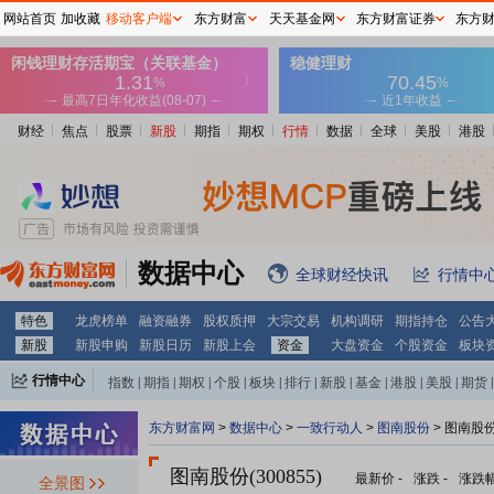
网站首页
加收藏
移动客户端
东方财富
天天基金网
东方财富证券
东方
财经
焦点
股票
新股
期指
期权
行情
数据
全球
美股
港股
数据中心
全球财经快讯
行情中
特色
龙虎榜单
融资融券
股权质押
大宗交易
机构调研
期指持仓
公告
新股
新股申购
新股日历
新股上会
资金
大盘资金
个股资金
板块
行情中心
指数
|
期指
|
期权
|
个股
|
板块
|
排行
|
新股
|
基金
|
港股
|
美股
|
期货
|
外汇
|
黄金
|
自选股
|
自选基金
东方财富网
>
数据中心
>
一致行动人
>
图南股份
> 图南股
图南股份(300855)
最新价
-
涨跌
-
涨跌
全景图