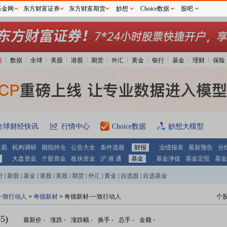
基金网
东方财富证券
东方财富期货
妙想
Choice数据
股吧
情
数据
全球
美股
港股
期货
外汇
黄金
银行
基金
理财
保险
全球财经快讯
行情中心
Choice数据
妙想大模型
交易
机构调研
期指持仓
公告大全
条件选股
财报
业绩报表
最新预告
分
大盘资金
个股资金
板块资金
沪 港 通
基金
基金净值
基金定投
基金
行
|
新股
|
基金
|
港股
|
美股
|
期货
|
外汇
|
黄金
|
自选股
|
自选基金
一致行动人
>
奇德新材
> 奇德新材-一致行动人
个
5)
最新价
-
涨跌
-
涨跌幅
-
换手
-
总手
-
金额
-