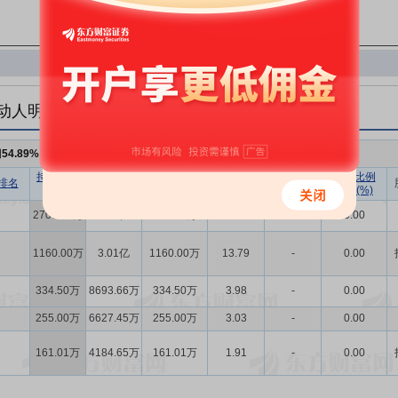
动人明细
例
54.89%
，持股数量
4618.46万
持股数量
持股市值
已流通股份
持股比例
持股数量
持股比例
排名
(股)
(元)
数量(股)
(%)
变动(股)
变动(%)
2707.95万
7.04亿
676.99万
32.18
-
0.00
1160.00万
3.01亿
1160.00万
13.79
-
0.00
334.50万
8693.66万
334.50万
3.98
-
0.00
255.00万
6627.45万
255.00万
3.03
-
0.00
161.01万
4184.65万
161.01万
1.91
-
0.00