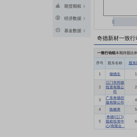
期货期权
经济数据
基金数据
奇德新材一致行
一致行动组
本期持股比
序号
股东名称
股东
1
饶德生
1
江门市邦德
2
投资有限公
2
司
广东奇德控
3
4
股有限公司
4
陈栖养
5
奇德(江门)
5
股权投资中
6
心(有限合...