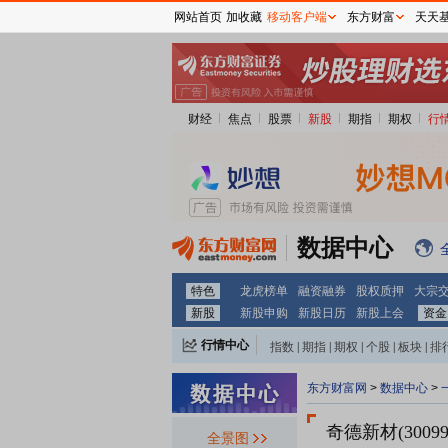
网站首页
加收藏
移动客户端
东方财富
天天
财经
焦点
股票
新股
期指
期权
行
数据中心
特色
龙虎榜单
融资融券
股权质押
大宗
新股
新股申购
新股日历
新股上会
资金
行情中心
指数
|
期指
|
期权
|
个股
|
板块
|
排
东方财富网
>
数据中心
>
奇德新材(30099
全景图