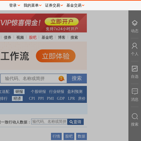
登录
我的菜单
证券交易
基金交易
动态
债券
视频
股吧
基金吧
博客
搜索
个人
自选
1
红送配
研报
个股研报
行业研报
盈利预测
排行
经济
CPI
PPI
PMI
GDP
LPR
房价
消息
股一致行动人数据：
搜索
行情
股吧
数据