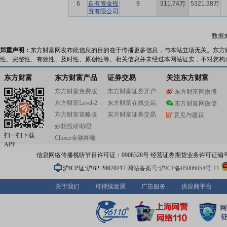
6
自有资金投
9
311.74万
5321.38万
资有限公司
数据
郑重声明：
东方财富网发布此信息的目的在于传播更多信息，与本站立场无关。东方
性、完整性、有效性、及时性、原创性等。相关信息并未经过本网站证实，不对您构
东方财富
东方财富产品
证券交易
关注东方财富
东方财富免费版
东方财富证券开户
东方财富网微博
东方财富Level-2
东方财富在线交易
东方财富网微信
东方财富策略版
东方财富证券交易
意见与建议
妙想投研助理
扫一扫下载
Choice金融终端
APP
信息网络传播视听节目许可证：0908328号 经营证券期货业务许可证编号：91310
沪ICP证:沪B2-20070217
网站备案号:沪ICP备05006054号-11
关于我们
可持续发展
广告服务
供应商平台