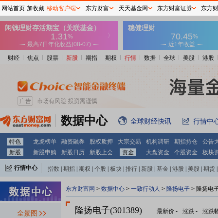
网站首页
加收藏
移动客户端
东方财富
天天基金网
东方财富证券
东方
财经
焦点
股票
新股
期指
期权
行情
数据
全球
美股
港股
数据中心
全球财经快讯
行情中
特色
龙虎榜单
融资融券
股权质押
大宗交易
机构调研
期指持仓
公告
新股
新股申购
新股日历
新股上会
资金
大盘资金
个股资金
板块
行情中心
指数
|
期指
|
期权
|
个股
|
板块
|
排行
|
新股
|
基金
|
港股
|
美股
|
期货
|
外汇
|
黄金
|
自选股
|
自选基金
东方财富网
>
数据中心
>
一致行动人
>
隆扬电子
> 隆扬电
隆扬电子(301389)
最新价
-
涨跌
-
涨跌
全景图