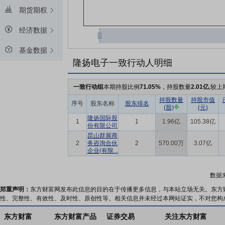
期货期权
经济数据
基金数据
隆扬电子一致行动人明细
一致行动组
本期持股比例
71.05%
，持股数量
2.01亿
,较上
持股数量
持股市值
序号
股东名称
股东排名
(股)
(元)
隆扬国际股
1
1
1.96亿
105.38亿
份有限公司
昆山群展商
2
务咨询合伙
2
570.00万
3.07亿
企业(有限...
数据
郑重声明：
东方财富网发布此信息的目的在于传播更多信息，与本站立场无关。东方
性、完整性、有效性、及时性、原创性等。相关信息并未经过本网站证实，不对您构
东方财富
东方财富产品
证券交易
关注东方财富