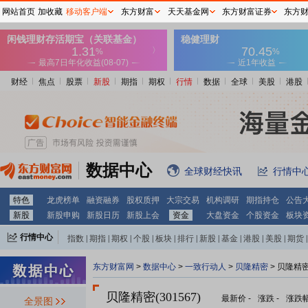
网站首页
加收藏
移动客户端
东方财富
天天基金网
东方财富证券
东方
财经
焦点
股票
新股
期指
期权
行情
数据
全球
美股
港股
数据中心
全球财经快讯
行情中
特色
龙虎榜单
融资融券
股权质押
大宗交易
机构调研
期指持仓
公告
新股
新股申购
新股日历
新股上会
资金
大盘资金
个股资金
板块
行情中心
指数
|
期指
|
期权
|
个股
|
板块
|
排行
|
新股
|
基金
|
港股
|
美股
|
期货
|
外汇
|
黄金
|
自选股
|
自选基金
东方财富网
>
数据中心
>
一致行动人
>
贝隆精密
> 贝隆精
贝隆精密(301567)
最新价
-
涨跌
-
涨跌
全景图