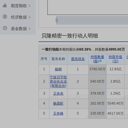
期货期权
经济数据
基金数据
贝隆精密一致行动人明细
一致行动组
本期持股比例
69.38%
，持股数量
4995.00万
持股数量
持股市值
序号
股东名称
股东排名
(股)
(元)
1
杨炯
1
3780.00万
12.93亿
宁波贝宇投
2
资合伙企业
2
540.00万
1.85亿
(有限合伙)
3
王央央
3
378.00万
1.29亿
4
杨晨昕
4
162.00万
5540.40万
5
王冬峰
5
135.00万
4617.00万