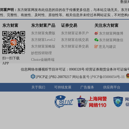
数据
郑重声明：
东方财富网发布此信息的目的在于传播更多信息，与本站立场无关。东方
性、完整性、有效性、及时性、原创性等。相关信息并未经过本网站证实，不对您构
东方财富
东方财富产品
证券交易
关注东方财富
东方财富免费版
东方财富证券开户
东方财富网微博
东方财富Level-2
东方财富在线交易
东方财富网微信
东方财富策略版
东方财富证券交易
意见与建议
妙想投研助理
扫一扫下载
Choice金融终端
APP
信息网络传播视听节目许可证：0908328号 经营证券期货业务许可证编号：91310
沪ICP证:沪B2-20070217
网站备案号:沪ICP备05006054号-11
关于我们
可持续发展
广告服务
供应商平台