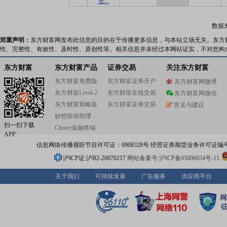
责...
数据
郑重声明：
东方财富网发布此信息的目的在于传播更多信息，与本站立场无关。东方
性、完整性、有效性、及时性、原创性等。相关信息并未经过本网站证实，不对您构
东方财富
东方财富产品
证券交易
关注东方财富
东方财富免费版
东方财富证券开户
东方财富网微博
东方财富Level-2
东方财富在线交易
东方财富网微信
东方财富策略版
东方财富证券交易
意见与建议
妙想投研助理
扫一扫下载
Choice金融终端
APP
信息网络传播视听节目许可证：0908328号 经营证券期货业务许可证编号：91310
沪ICP证:沪B2-20070217
网站备案号:沪ICP备05006054号-11
关于我们
可持续发展
广告服务
供应商平台