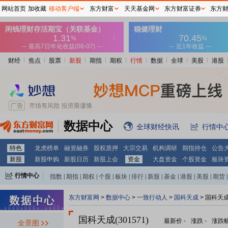
网站首页
加收藏
移动客户端
东方财富
天天基金网
东方财富证券
东方
财经
焦点
股票
新股
期指
期权
行情
数据
全球
美股
港股
数据中心
全球财经快讯
行情中
特色
龙虎榜单
融资融券
股权质押
大宗交易
机构调研
期指持仓
公告
新股
新股申购
新股日历
新股上会
资金
大盘资金
个股资金
板块
行情中心
指数
|
期指
|
期权
|
个股
|
板块
|
排行
|
新股
|
基金
|
港股
|
美股
|
期货
|
外汇
|
黄金
|
自选股
|
自选基金
东方财富网
>
数据中心
>
一致行动人
>
国科天成
> 国科天
国科天成(301571)
最新价
-
涨跌
-
涨跌
全景图