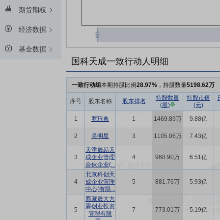
期货期权
经济数据
基金数据
国科天成一致行动人明细
一致行动组
本期持股比例
28.97%
，持股数量
5198.62万
持股数量
持股市值
序号
股东名称
股东排名
(股)
(元)
1
罗珏典
1
1469.89万
9.88亿
2
吴明星
3
1105.06万
7.43亿
天津晟易天
3
成企业管理
4
968.90万
6.51亿
合伙企业(...
北京科创天
4
成企业管理
5
881.76万
5.93亿
中心(有限...
西藏晟大方
霖创业投资
5
7
773.01万
5.19亿
管理有限