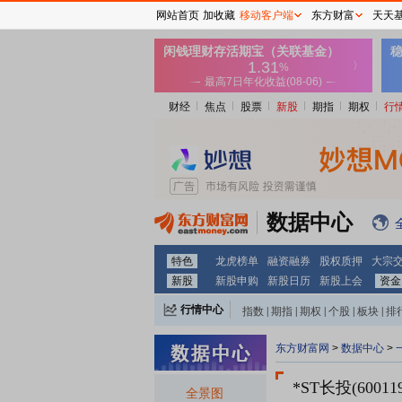
网站首页
加收藏
移动客户端
东方财富
天天
财经
焦点
股票
新股
期指
期权
行
数据中心
特色
龙虎榜单
融资融券
股权质押
大宗
新股
新股申购
新股日历
新股上会
资金
行情中心
指数
|
期指
|
期权
|
个股
|
板块
|
排
东方财富网
>
数据中心
>
*ST长投(600119
全景图