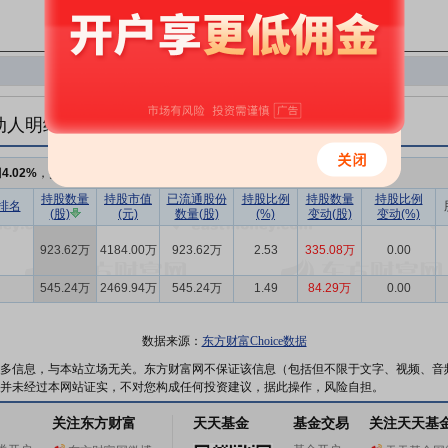
动人明细
例
4.02%
，持股数量
1468.86万
,较上期增加
419.37万
持股数量
持股市值
已流通股份
持股比例
持股数量
持股比例
排名
(股)
(元)
数量(股)
(%)
变动(股)
变动(%)
923.62万
4184.00万
923.62万
2.53
335.08万
0.00
545.24万
2469.94万
545.24万
1.49
84.29万
0.00
数据来源：
东方财富Choice数据
多信息，与本站立场无关。东方财富网不保证该信息（包括但不限于文字、视频、音
并未经过本网站证实，不对您构成任何投资建议，据此操作，风险自担。
关注东方财富
天天基金
基金交易
关注天天基