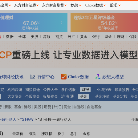
基金网
东方财富证券
东方财富期货
妙想
Choice数据
股吧
情
数据
全球
美股
港股
期货
外汇
黄金
银行
基金
理财
保险
全球财经快讯
行情中心
Choice数据
妙想大模型
交易
机构调研
期指持仓
公告大全
条件选股
财报
业绩报表
最新预告
分
大盘资金
个股资金
板块资金
沪 港 通
基金
基金净值
基金定投
基金
行
|
新股
|
基金
|
港股
|
美股
|
期货
|
外汇
|
黄金
|
自选股
|
自选基金
一致行动人
>
*ST长投
> *ST长投-一致行动人
个
)
最新价
-
涨跌
-
涨跌幅
-
换手
-
总手
-
金额
-