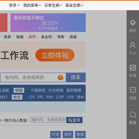
登录
我的菜单
证券交易
基金交易
动态
债券
视频
股吧
基金吧
博客
搜索
个人
自选
1
红送配
研报
个股研报
行业研报
盈利预测
排行
经济
CPI
PPI
PMI
GDP
LPR
房价
消息
股一致行动人数据：
搜索
行情
股吧
数据