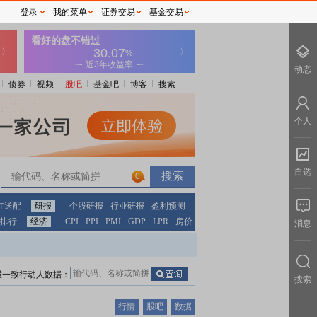
登录
我的菜单
证券交易
基金交易
动态
债券
视频
股吧
基金吧
博客
搜索
个人
自选
0
红送配
研报
个股研报
行业研报
盈利预测
排行
经济
CPI
PPI
PMI
GDP
LPR
房价
消息
股一致行动人数据：
搜索
行情
股吧
数据