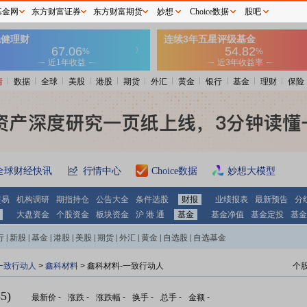
基金网
东方财富证券
东方财富期货
妙想
Choice数据
股吧
情
数据
全球
美股
港股
期货
外汇
黄金
银行
基金
理财
保险
全球财经快讯
行情中心
Choice数据
妙想大模型
交易
机构调研
期指持仓
公告大全
条件选股
财报
业绩报表
最新预告
分
大盘资金
个股资金
板块资金
沪 港 通
基金
基金净值
基金定投
基金
行
|
新股
|
基金
|
港股
|
美股
|
期货
|
外汇
|
黄金
|
自选股
|
自选基金
一致行动人
>
鑫科材料
> 鑫科材料-一致行动人
个
5)
最新价
-
涨跌
-
涨跌幅
-
换手
-
总手
-
金额
-