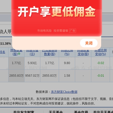
动人明细
例
11.38%
，持股数量
2.06亿
持股数量
持股市值
已流通股份
持股比例
持股数量
持股比例
排名
(股)
(元)
数量(股)
(%)
变动(股)
变动(%)
1.77亿
5.93亿
1.77亿
9.80
-
-0.02
2855.83万
9567.02万
2855.83万
1.58
-
-0.01
数据来源：
东方财富Choice数据
多信息，与本站立场无关。东方财富网不保证该信息（包括但不限于文字、视频、音
并未经过本网站证实，不对您构成任何投资建议，据此操作，风险自担。
关注东方财富
天天基金
基金交易
关注天天基