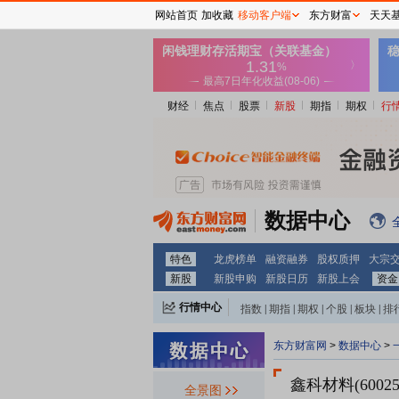
网站首页
加收藏
移动客户端
东方财富
天天
财经
焦点
股票
新股
期指
期权
行
数据中心
特色
龙虎榜单
融资融券
股权质押
大宗
新股
新股申购
新股日历
新股上会
资金
行情中心
指数
|
期指
|
期权
|
个股
|
板块
|
排
东方财富网
>
数据中心
>
鑫科材料(60025
全景图