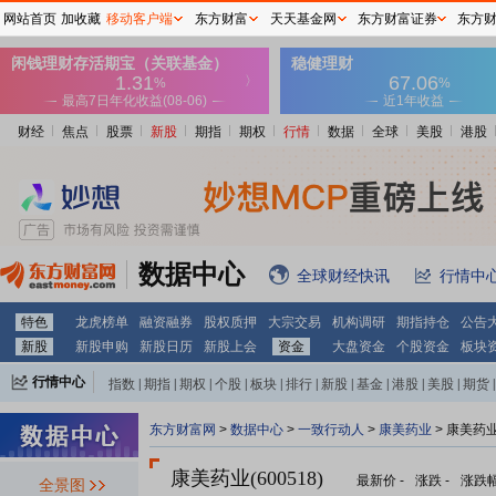
网站首页
加收藏
移动客户端
东方财富
天天基金网
东方财富证券
东方
财经
焦点
股票
新股
期指
期权
行情
数据
全球
美股
港股
数据中心
全球财经快讯
行情中
特色
龙虎榜单
融资融券
股权质押
大宗交易
机构调研
期指持仓
公告
新股
新股申购
新股日历
新股上会
资金
大盘资金
个股资金
板块
行情中心
指数
|
期指
|
期权
|
个股
|
板块
|
排行
|
新股
|
基金
|
港股
|
美股
|
期货
|
外汇
|
黄金
|
自选股
|
自选基金
东方财富网
>
数据中心
>
一致行动人
>
康美药业
> 康美药
康美药业(600518)
最新价
-
涨跌
-
涨跌
全景图