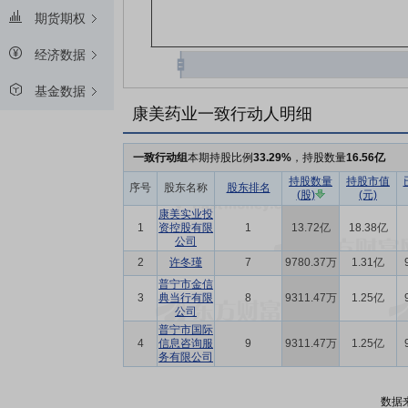
期货期权
经济数据
基金数据
康美药业一致行动人明细
一致行动组
本期持股比例
33.29%
，持股数量
16.56亿
持股数量
持股市值
序号
股东名称
股东排名
(股)
(元)
康美实业投
1
资控股有限
1
13.72亿
18.38亿
公司
2
许冬瑾
7
9780.37万
1.31亿
普宁市金信
3
典当行有限
8
9311.47万
1.25亿
公司
普宁市国际
4
信息咨询服
9
9311.47万
1.25亿
务有限公司
数据