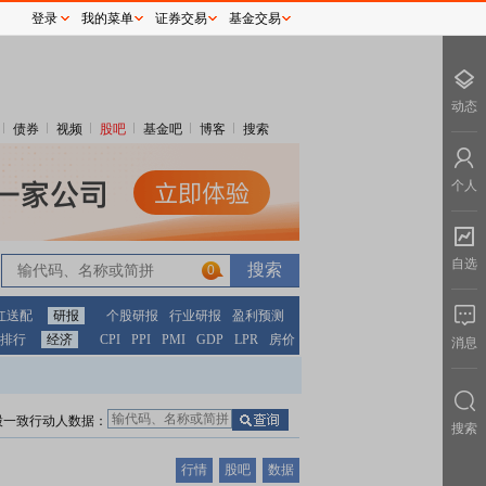
登录
我的菜单
证券交易
基金交易
动态
债券
视频
股吧
基金吧
博客
搜索
个人
自选
0
红送配
研报
个股研报
行业研报
盈利预测
排行
经济
CPI
PPI
PMI
GDP
LPR
房价
消息
股一致行动人数据：
搜索
行情
股吧
数据