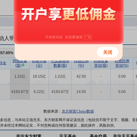
动人明细
例
57.05%
，持股数量
1.64亿
持股数量
持股市值
已流通股份
持股比例
持股数量
持股比例
排名
(股)
(元)
数量(股)
(%)
变动(股)
变动(%)
1.22亿
18.15亿
1.22亿
42.50
-
0.00
4193.87万
6.22亿
4193.87万
14.55
-
0.00
数据来源：
东方财富Choice数据
多信息，与本站立场无关。东方财富网不保证该信息（包括但不限于文字、视频、音
并未经过本网站证实，不对您构成任何投资建议，据此操作，风险自担。
关注东方财富
天天基金
基金交易
关注天天基