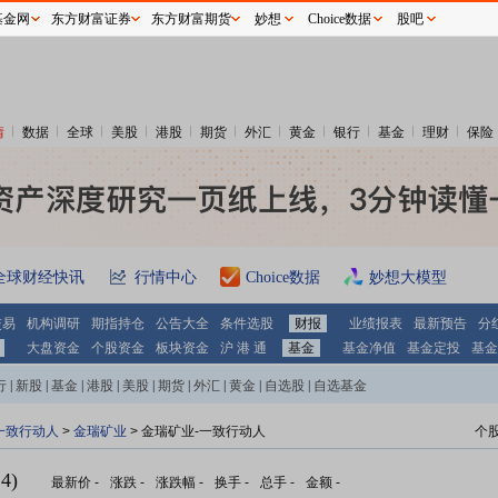
基金网
东方财富证券
东方财富期货
妙想
Choice数据
股吧
情
数据
全球
美股
港股
期货
外汇
黄金
银行
基金
理财
保险
全球财经快讯
行情中心
Choice数据
妙想大模型
交易
机构调研
期指持仓
公告大全
条件选股
财报
业绩报表
最新预告
分
大盘资金
个股资金
板块资金
沪 港 通
基金
基金净值
基金定投
基金
行
|
新股
|
基金
|
港股
|
美股
|
期货
|
外汇
|
黄金
|
自选股
|
自选基金
一致行动人
>
金瑞矿业
> 金瑞矿业-一致行动人
个
4)
最新价
-
涨跌
-
涨跌幅
-
换手
-
总手
-
金额
-