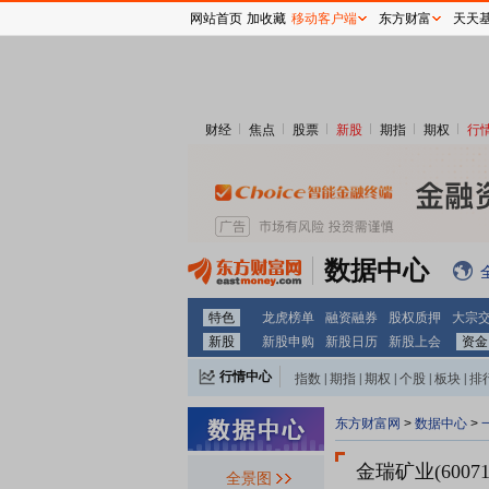
网站首页
加收藏
移动客户端
东方财富
天天
财经
焦点
股票
新股
期指
期权
行
数据中心
特色
龙虎榜单
融资融券
股权质押
大宗
新股
新股申购
新股日历
新股上会
资金
行情中心
指数
|
期指
|
期权
|
个股
|
板块
|
排
东方财富网
>
数据中心
>
金瑞矿业(60071
全景图