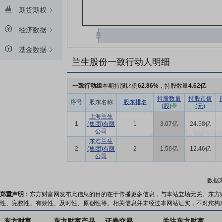
期货期权
经济数据
基金数据
兰生股份一致行动人明细
一致行动组
本期持股比例
62.86%
，持股数量
4.62亿
持股数量
持股市值
序号
股东名称
股东排名
(股)
(元)
上海兰生
1
(集团)有限
1
3.07亿
24.58亿
公司
东浩兰生
2
(集团)有限
2
1.56亿
12.46亿
公司
数据
郑重声明：
东方财富网发布此信息的目的在于传播更多信息，与本站立场无关。东方
性、完整性、有效性、及时性、原创性等。相关信息并未经过本网站证实，不对您构
东方财富
东方财富产品
证券交易
关注东方财富