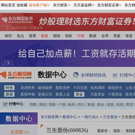
网站首页
加收藏
移动客户端
东方财富
天天基金网
东方财富证券
东方
财经
焦点
股票
新股
期指
期权
行情
数据
全球
美股
港股
数据中心
全球财经快讯
行情中
特色
龙虎榜单
融资融券
股权质押
大宗交易
机构调研
期指持仓
公告
新股
新股申购
新股日历
新股上会
资金
大盘资金
个股资金
板块
行情中心
指数
|
期指
|
期权
|
个股
|
板块
|
排行
|
新股
|
基金
|
港股
|
美股
|
期货
|
外汇
|
黄金
|
自选股
|
自选基金
东方财富网
>
数据中心
>
一致行动人
>
兰生股份
> 兰生股
兰生股份(600826)
最新价
-
涨跌
-
涨跌
全景图