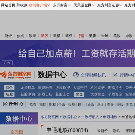
网站首页
加收藏
移动客户端
东方财富
天天基金网
东方财富证券
东方
财经
焦点
股票
新股
期指
期权
行情
数据
全球
美股
港股
数据中心
全球财经快讯
行情中
特色
龙虎榜单
融资融券
股权质押
大宗交易
机构调研
期指持仓
公告
新股
新股申购
新股日历
新股上会
资金
大盘资金
个股资金
板块
行情中心
指数
|
期指
|
期权
|
个股
|
板块
|
排行
|
新股
|
基金
|
港股
|
美股
|
期货
|
外汇
|
黄金
|
自选股
|
自选基金
东方财富网
>
数据中心
>
一致行动人
>
申通地铁
> 申通地
申通地铁(600834)
最新价
-
涨跌
-
涨跌
全景图