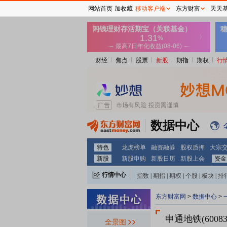
网站首页
加收藏
移动客户端
东方财富
天天
财经
焦点
股票
新股
期指
期权
行
数据中心
特色
龙虎榜单
融资融券
股权质押
大宗
新股
新股申购
新股日历
新股上会
资金
行情中心
指数
|
期指
|
期权
|
个股
|
板块
|
排
东方财富网
>
数据中心
>
申通地铁(60083
全景图