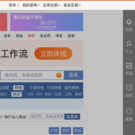
登录
我的菜单
证券交易
基金交易
动态
债券
视频
股吧
基金吧
博客
搜索
个人
自选
0
红送配
研报
个股研报
行业研报
盈利预测
排行
经济
CPI
PPI
PMI
GDP
LPR
房价
消息
股一致行动人数据：
搜索
行情
股吧
数据