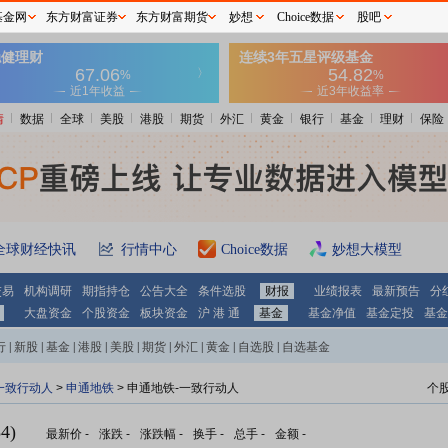
基金网
东方财富证券
东方财富期货
妙想
Choice数据
股吧
情
数据
全球
美股
港股
期货
外汇
黄金
银行
基金
理财
保险
全球财经快讯
行情中心
Choice数据
妙想大模型
交易
机构调研
期指持仓
公告大全
条件选股
财报
业绩报表
最新预告
分
大盘资金
个股资金
板块资金
沪 港 通
基金
基金净值
基金定投
基金
行
|
新股
|
基金
|
港股
|
美股
|
期货
|
外汇
|
黄金
|
自选股
|
自选基金
一致行动人
>
申通地铁
> 申通地铁-一致行动人
个
4)
最新价
-
涨跌
-
涨跌幅
-
换手
-
总手
-
金额
-