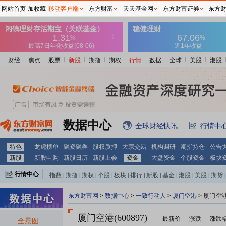
网站首页
加收藏
移动客户端
东方财富
天天基金网
东方财富证券
东方
财经
焦点
股票
新股
期指
期权
行情
数据
全球
美股
港股
数据中心
全球财经快讯
行情中
特色
龙虎榜单
融资融券
股权质押
大宗交易
机构调研
期指持仓
公告
新股
新股申购
新股日历
新股上会
资金
大盘资金
个股资金
板块
行情中心
指数
|
期指
|
期权
|
个股
|
板块
|
排行
|
新股
|
基金
|
港股
|
美股
|
期货
|
外汇
|
黄金
|
自选股
|
自选基金
东方财富网
>
数据中心
>
一致行动人
>
厦门空港
> 厦门空
厦门空港(600897)
最新价
-
涨跌
-
涨跌
全景图