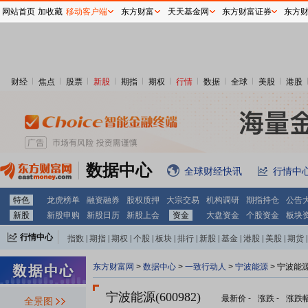
网站首页
加收藏
移动客户端
东方财富
天天基金网
东方财富证券
东方
财经
焦点
股票
新股
期指
期权
行情
数据
全球
美股
港股
数据中心
全球财经快讯
行情中
特色
龙虎榜单
融资融券
股权质押
大宗交易
机构调研
期指持仓
公告
新股
新股申购
新股日历
新股上会
资金
大盘资金
个股资金
板块
行情中心
指数
|
期指
|
期权
|
个股
|
板块
|
排行
|
新股
|
基金
|
港股
|
美股
|
期货
|
外汇
|
黄金
|
自选股
|
自选基金
东方财富网
>
数据中心
>
一致行动人
>
宁波能源
> 宁波能
宁波能源(600982)
最新价
-
涨跌
-
涨跌
全景图