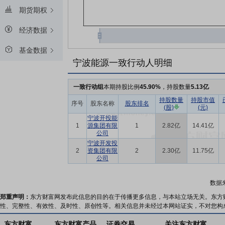
期货期权
经济数据
基金数据
宁波能源一致行动人明细
一致行动组
本期持股比例
45.90%
，持股数量
5.13亿
持股数量
持股市值
序号
股东名称
股东排名
(股)
(元)
宁波开投能
1
源集团有限
1
2.82亿
14.41亿
公司
宁波开发投
2
资集团有限
2
2.30亿
11.75亿
公司
数据
郑重声明：
东方财富网发布此信息的目的在于传播更多信息，与本站立场无关。东方
性、完整性、有效性、及时性、原创性等。相关信息并未经过本网站证实，不对您构
东方财富
东方财富产品
证券交易
关注东方财富