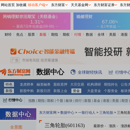
网站首页
加收藏
移动客户端
东方财富
天天基金网
东方财富证券
东方
财经
焦点
股票
新股
期指
期权
行情
数据
全球
美股
港股
数据中心
全球财经快讯
行情中
特色
龙虎榜单
融资融券
股权质押
大宗交易
机构调研
期指持仓
公告
新股
新股申购
新股日历
新股上会
资金
大盘资金
个股资金
板块
行情中心
指数
|
期指
|
期权
|
个股
|
板块
|
排行
|
新股
|
基金
|
港股
|
美股
|
期货
|
外汇
|
黄金
|
自选股
|
自选基金
东方财富网
>
数据中心
>
一致行动人
>
三角轮胎
> 三角轮
三角轮胎(601163)
最新价
-
涨跌
-
涨跌
全景图