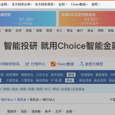
基金网
东方财富证券
东方财富期货
妙想
Choice数据
股吧
情
数据
全球
美股
港股
期货
外汇
黄金
银行
基金
理财
保险
全球财经快讯
行情中心
Choice数据
妙想大模型
交易
机构调研
期指持仓
公告大全
条件选股
财报
业绩报表
最新预告
分
大盘资金
个股资金
板块资金
沪 港 通
基金
基金净值
基金定投
基金
行
|
新股
|
基金
|
港股
|
美股
|
期货
|
外汇
|
黄金
|
自选股
|
自选基金
一致行动人
>
美凯龙
> 美凯龙-一致行动人
个
最新价
-
涨跌
-
涨跌幅
-
换手
-
总手
-
金额
-