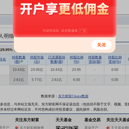
人明细
例
29.95%
，持股数量
13.04亿
持股数量
持股市值
已流通股份
持股比例
持股数量
持股比例
排名
(股)
(元)
数量(股)
(%)
变动(股)
变动(%)
10.43亿
23.05亿
10.43亿
23.95
-
0.00
2.61亿
5.77亿
2.61亿
6.00
-
0.00
数据来源：
东方财富Choice数据
多信息，与本站立场无关。东方财富网不保证该信息（包括但不限于文字、视频、音
并未经过本网站证实，不对您构成任何投资建议，据此操作，风险自担。
关注东方财富
天天基金
基金交易
关注天天基
券开户
基金开户
东方财富网微博
天天基金网