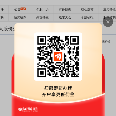
千评
公告
个股日历
财务数据
核心题材
主力持仓
交易
融资融券
高管持股
股东大会
个股研报
股本结构
人股份变化趋势图