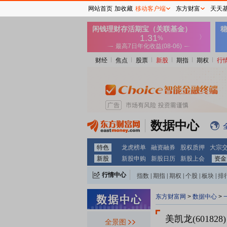
网站首页
加收藏
移动客户端
东方财富
天天
财经
焦点
股票
新股
期指
期权
行
数据中心
特色
龙虎榜单
融资融券
股权质押
大宗
新股
新股申购
新股日历
新股上会
资金
行情中心
指数
|
期指
|
期权
|
个股
|
板块
|
排
东方财富网
>
数据中心
>
美凯龙(601828)
全景图