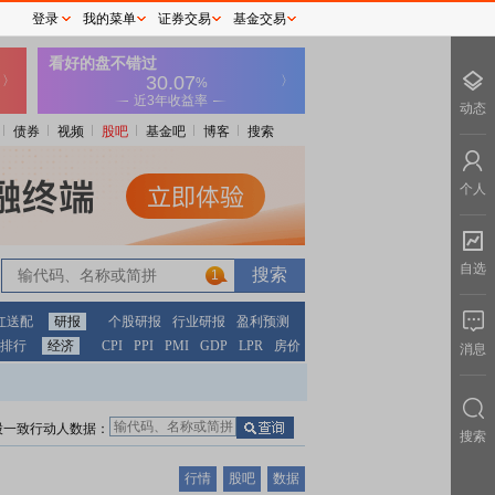
登录
我的菜单
证券交易
基金交易
动态
债券
视频
股吧
基金吧
博客
搜索
个人
自选
1
红送配
研报
个股研报
行业研报
盈利预测
排行
经济
CPI
PPI
PMI
GDP
LPR
房价
消息
股一致行动人数据：
搜索
行情
股吧
数据