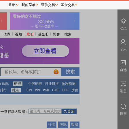
登录
我的菜单
证券交易
基金交易
动态
债券
视频
股吧
基金吧
博客
搜索
个人
自选
1
红送配
研报
个股研报
行业研报
盈利预测
排行
经济
CPI
PPI
PMI
GDP
LPR
房价
消息
股一致行动人数据：
搜索
行情
股吧
数据