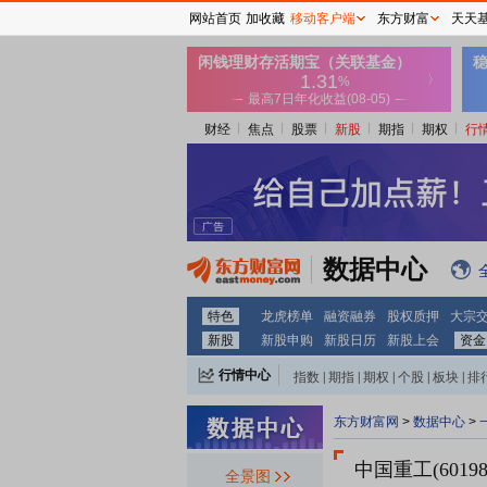
网站首页
加收藏
移动客户端
东方财富
天天
财经
焦点
股票
新股
期指
期权
行
数据中心
特色
龙虎榜单
融资融券
股权质押
大宗
新股
新股申购
新股日历
新股上会
资金
行情中心
指数
|
期指
|
期权
|
个股
|
板块
|
排
东方财富网
>
数据中心
>
中国重工(60198
全景图