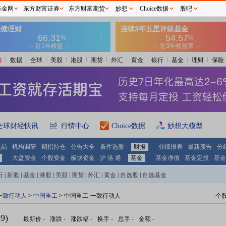
基金网
东方财富证券
东方财富期货
妙想
Choice数据
股吧
情
数据
全球
美股
港股
期货
外汇
黄金
银行
基金
理财
保险
全球财经快讯
行情中心
Choice数据
妙想大模型
交易
机构调研
期指持仓
公告大全
条件选股
财报
业绩报表
最新预告
分
大盘资金
个股资金
板块资金
沪 港 通
基金
基金净值
基金定投
基金
行
|
新股
|
基金
|
港股
|
美股
|
期货
|
外汇
|
黄金
|
自选股
|
自选基金
一致行动人
>
中国重工
> 中国重工-一致行动人
个
9)
最新价
-
涨跌
-
涨跌幅
-
换手
-
总手
-
金额
-